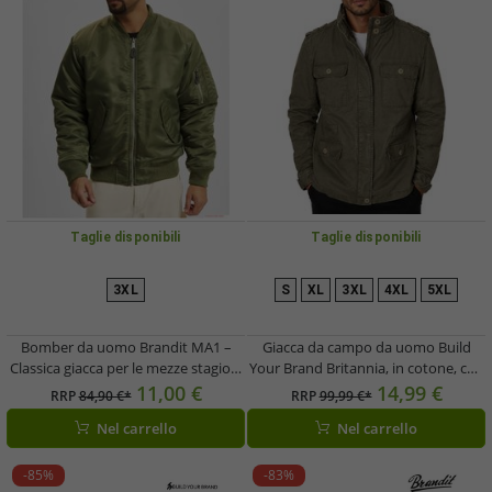
Taglie disponibili
Taglie disponibili
3XL
S
XL
3XL
4XL
5XL
Bomber da uomo Brandit MA1 –
Giacca da campo da uomo Build
Classica giacca per le mezze stagioni
Your Brand Britannia, in cotone, con
con fodera imbottita (Verde
collo alto e cappuccio, B3116 Verde
11,00 €
14,99 €
RRP
84,90 €*
RRP
99,99 €*
oliva/Arancione)
oliva
Nel carrello
Nel carrello
-85%
-83%