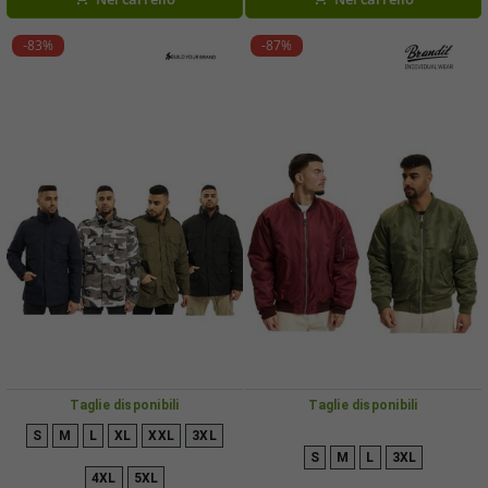
-83%
-87%
Taglie disponibili
Taglie disponibili
S
M
L
XL
XXL
3XL
S
M
L
3XL
4XL
5XL