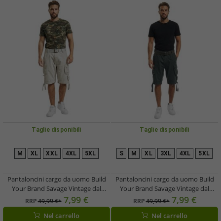
Taglie disponibili
Taglie disponibili
M
XL
XXL
4XL
5XL
S
M
XL
3XL
4XL
5XL
Pantaloncini cargo da uomo Build
Pantaloncini cargo da uomo Build
Your Brand Savage Vintage dal
Your Brand Savage Vintage dal
design robusto (cintura inclusa) –
design robusto (cintura inclusa) –
7,99 €
7,99 €
RRP
49,99 €*
RRP
49,99 €*
Bermuda in cotone B2001-02610
Bermuda in cotone B2001-02610
Nel carrello
Nel carrello
Bianco-Grigio
Bianco-Grigio