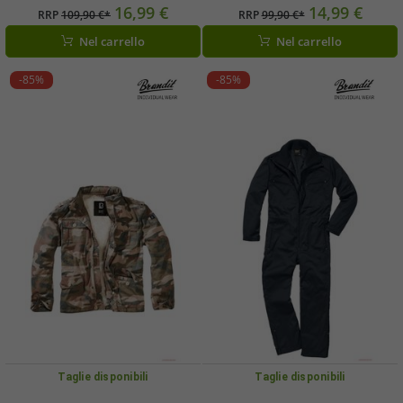
peluche, color cammello
16,99 €
14,99 €
RRP
109,90 €*
RRP
99,90 €*
Nel carrello
Nel carrello
-85%
-85%
Taglie disponibili
Taglie disponibili