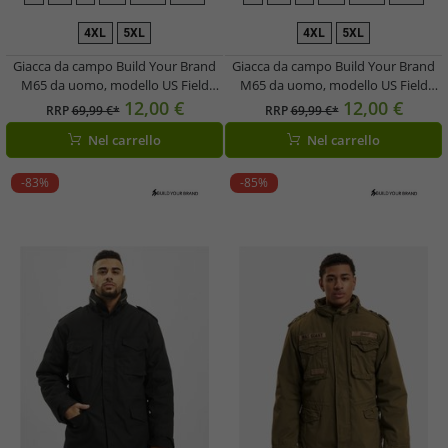
4XL
5XL
4XL
5XL
Giacca da campo Build Your Brand
Giacca da campo Build Your Brand
M65 da uomo, modello US Field
M65 da uomo, modello US Field
Jacket, con giacca interna separata,
Jacket, con giacca interna separata,
12,00 €
12,00 €
RRP
69,99 €*
RRP
69,99 €*
codice B3108, colore verde oliva
codice B3108, colore blu navy
Nel carrello
Nel carrello
urbano
urbano
-83%
-85%