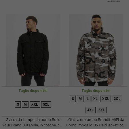
Taglie disponibili
Taglie disponibili
S
M
L
XL
XXL
3XL
S
M
XXL
5XL
4XL
5XL
Giacca da campo da uomo Build
Giacca da campo Brandit M65 da
Your Brand Britannia, in cotone, con
uomo, modello US Field Jacket, con