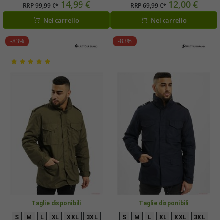
collo alto e cappuccio, B3116 nera
giacca interna separata, codice
14,99 €
12,00 €
RRP
99,99 €*
RRP
69,99 €*
B3108, mimetica urbana
Nel carrello
Nel carrello
grigio/nero/bianco
-83%
-83%
Taglie disponibili
Taglie disponibili
S
M
L
XL
XXL
3XL
S
M
L
XL
XXL
3XL