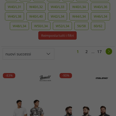
W40/L31
W40/L32
W40/L33
W40/L34
W40/L36
W40/L38
W40/L40
W42/L34
W44/L34
W46/L34
W48/L34
W50/L34
W52/L34
56/58
60/62
Reimposta tutti i filtri
1
2
...
17
nuovi successi
-83%
-90%