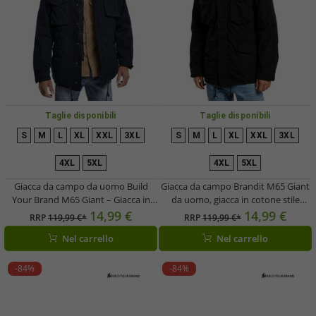
Taglie disponibili
Taglie disponibili
S
M
L
XL
XXL
3XL
S
M
L
XL
XXL
3XL
4XL
5XL
4XL
5XL
Giacca da campo da uomo Build
Giacca da campo Brandit M65 Giant
Your Brand M65 Giant – Giacca in
da uomo, giacca in cotone stile
cotone con giacca interna e
transizionale con cappuccio, B3101
14,99 €
14,99 €
RRP
119,99 €*
RRP
119,99 €*
cappuccio rimovibili (B3101 Blu
nera
Nel carrello
Nel carrello
Navy)
-84%
-84%