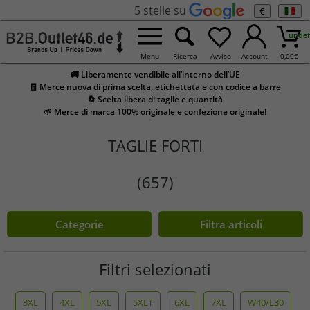
5 stelle su
€
undef
Menu
Ricerca
Avviso
Account
0,00
€
🚚 Liberamente vendibile all’interno dell’UE
🧾 Merce nuova di prima scelta, etichettata e con codice a barre
🔄 Scelta libera di taglie e quantità
🌱 Merce di marca 100% originale e confezione originale!
TAGLIE FORTI
(657)
Categorie
Filtra articoli
Filtri selezionati
3XL
4XL
5XL
5XLT
6XL
7XL
W40/L30