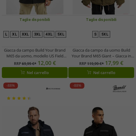
Taglie disponibili
Taglie disponibili
L
XL
XXL
3XL
4XL
5XL
S
5XL
Giacca da campo Build Your Brand
Giacca da campo da uomo Build
M65 da uomo, modello US Field
Your Brand M65 Giant – Giacca in
Jacket, con giacca interna separata,
cotone con giacca interna e
12,00 €
17,99 €
RRP
69,99 €*
RRP
119,99 €*
codice B3108, colore nero urbano
cappuccio rimovibili (B3101, Verde
Nel carrello
Nel carrello
oliva)
-88%
-88%