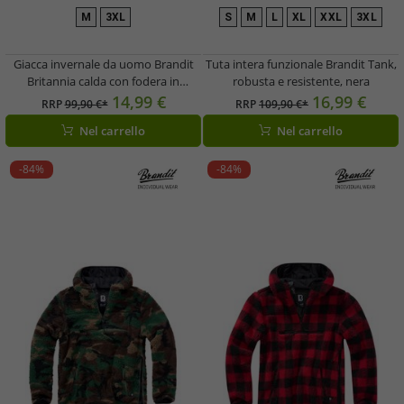
M
3XL
S
M
L
XL
XXL
3XL
Giacca invernale da uomo Brandit
Tuta intera funzionale Brandit Tank,
Britannia calda con fodera in
robusta e resistente, nera
peluche, colore Light Woodland
14,99 €
16,99 €
RRP
99,90 €*
RRP
109,90 €*
Nel carrello
Nel carrello
-84%
-84%