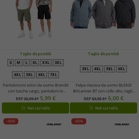
Taglie disponibili
Taglie disponibili
S
M
L
XL
XXL
3XL
3XL
4XL
5XL
6XL
4XL
5XL
6XL
7XL
Pantaloncini estivi da uomo Brandit
Felpa classica da uomo BLEND
con tasche cargo, pantaloni in
BHLenner BT con collo alto, taglie
cotone BD2019, colore kaki o nero
forti 20714929 nei colori blu, grigio e
5,99 €
6,00 €
RRP
35,99 €*
RRP
59,95 €*
nero
Nel carrello
Nel carrello
-90%
-89%