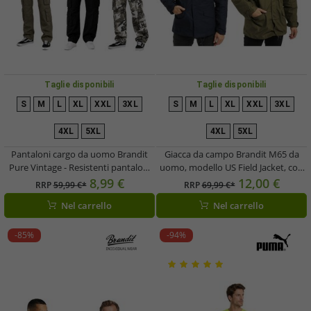
Taglie disponibili
Taglie disponibili
S
M
L
XL
XXL
3XL
S
M
L
XL
XXL
3XL
4XL
5XL
4XL
5XL
Pantaloni cargo da uomo Brandit
Giacca da campo Brandit M65 da
Pure Vintage - Resistenti pantaloni
uomo, modello US Field Jacket, con
da lavoro e outdoor in cotone con 8
giacca interna removibile, codice
8,99 €
12,00 €
RRP
59,99 €*
RRP
69,99 €*
tasche, disponibili in verde oliva,
B3108, disponibile in blu navy o
Nel carrello
Nel carrello
nero o mimetico
verde oliva.
-85%
-94%