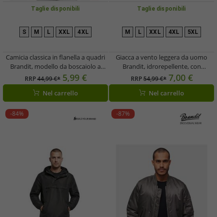
Taglie disponibili
Taglie disponibili
S
M
L
XXL
4XL
M
L
XXL
4XL
5XL
Camicia classica in flanella a quadri
Giacca a vento leggera da uomo
Brandit, modello da boscaiolo a
Brandit, idrorepellente, con
maniche lunghe da uomo, B4002 Blu
cappuccio, modello B3162, verde
5,99 €
7,00 €
RRP
44,99 €*
RRP
54,99 €*
navy/Nero
oliva
Nel carrello
Nel carrello
-84%
-87%