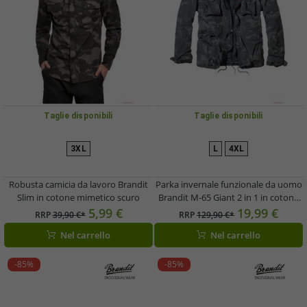
Taglie disponibili
Taglie disponibili
3XL
L
4XL
Robusta camicia da lavoro Brandit
Parka invernale funzionale da uomo
Slim in cotone mimetico scuro
Brandit M-65 Giant 2 in 1 in cotone
mimetico scuro
5,99 €
19,99 €
RRP
39,90 €*
RRP
129,90 €*
Nel carrello
Nel carrello
-85%
-85%