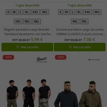
Taglie disponibili
Taglie disponibili
S
M
L
XL
XXL
3XL
S
M
L
XL
XXL
3XL
4XL
5XL
6XL
4XL
5XL
Eleganti pantaloni cargo Brandit -
Comodi pantaloni cargo da uomo
Pantaloni da esterno con tasche
URBAN CLASSICS in puro cotone,
cargo - Pantaloni per tutti i giorni -
pantaloni casual, 320 g/m²,
5,99 €
7,00 €
RRP
29,90 €*
RRP
59,90 €*
Blu scuro o nero
disponibili in grigio, beige, kaki o
Nel carrello
Nel carrello
marrone
-85%
-83%