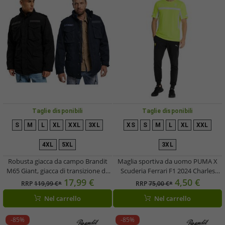
Taglie disponibili
Taglie disponibili
S
M
L
XL
XXL
3XL
XS
S
M
L
XL
XXL
4XL
5XL
3XL
Robusta giacca da campo Brandit
Maglia sportiva da uomo PUMA X
M65 Giant, giacca di transizione da
Scuderia Ferrari F1 2024 Charles
uomo, giacca in cotone con
Leclerc, modello Formula 1, codice
17,99 €
4,50 €
RRP
119,99 €*
RRP
75,00 €*
cappuccio B3101 in nero o blu navy
701230155 001, colore giallo neon
Nel carrello
Nel carrello
-85%
-85%