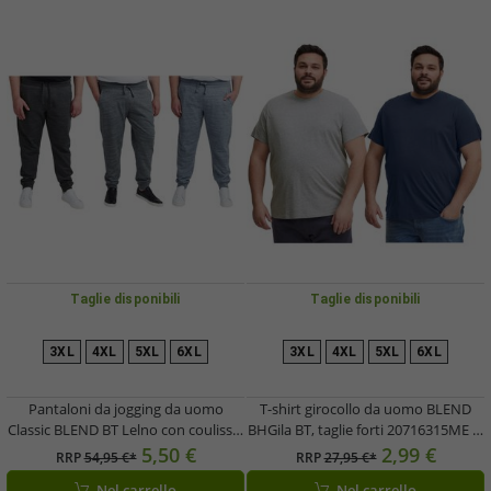
Taglie disponibili
Taglie disponibili
3XL
4XL
5XL
6XL
3XL
4XL
5XL
6XL
Pantaloni da jogging da uomo
T-shirt girocollo da uomo BLEND
Classic BLEND BT Lelno con coulisse,
BHGila BT, taglie forti 20716315ME in
modello 20714927ME, disponibili in
blu o bianco
5,50 €
2,99 €
RRP
54,95 €*
RRP
27,95 €*
blu, grigio o nero
Nel carrello
Nel carrello