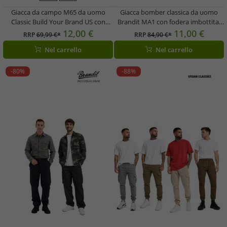
Giacca da campo M65 da uomo
Giacca bomber classica da uomo
Classic Build Your Brand US con
Brandit MA1 con fodera imbottita,
giacca interna removibile, in cotone,
modello B3149, nei colori bordeaux
12,00 €
11,00 €
RRP
69,99 €*
RRP
84,90 €*
disponibile nei colori blu navy,
e verde oliva
Nel carrello
Nel carrello
grigio/nero/bianco, verde oliva e
nero.
-80%
-88%