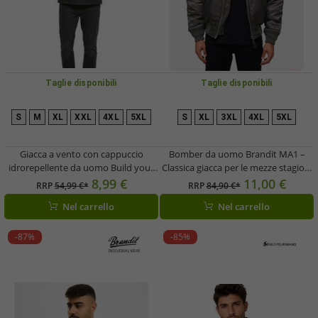
Taglie disponibili
Taglie disponibili
S
M
XL
XXL
4XL
5XL
S
XL
3XL
4XL
5XL
Giacca a vento con cappuccio
Bomber da uomo Brandit MA1 –
idrorepellente da uomo Build your
Classica giacca per le mezze stagioni
Brand, colore nero, modello B3162
con fodera imbottita
8,99 €
11,00 €
RRP
54,99 €*
RRP
84,90 €*
(Antracite/Arancione)
Nel carrello
Nel carrello
-87%
-85%