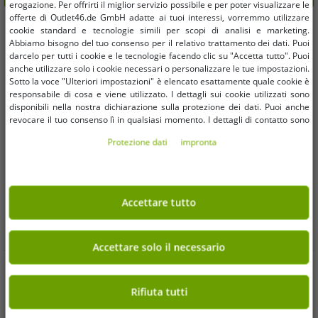
erogazione. Per offrirti il ​​miglior servizio possibile e per poter visualizzare le
offerte di Outlet46.de GmbH adatte ai tuoi interessi, vorremmo utilizzare
-83%
-87%
cookie standard e tecnologie simili per scopi di analisi e marketing.
Abbiamo bisogno del tuo consenso per il relativo trattamento dei dati. Puoi
darcelo per tutti i cookie e le tecnologie facendo clic su "Accetta tutto". Puoi
anche utilizzare solo i cookie necessari o personalizzare le tue impostazioni.
Sotto la voce "Ulteriori impostazioni" è elencato esattamente quale cookie è
responsabile di cosa e viene utilizzato. I dettagli sui cookie utilizzati sono
disponibili nella nostra dichiarazione sulla protezione dei dati. Puoi anche
revocare il tuo consenso lì in qualsiasi momento. I dettagli di contatto sono
disponibili nell'impronta.
Protezione dati
impronta
Accettare tutto
Accettare solo il necessario
Taglie disponibili
Taglie disponibili
Rifiuta tutti
S
XXL
5XL
S
M
5XL