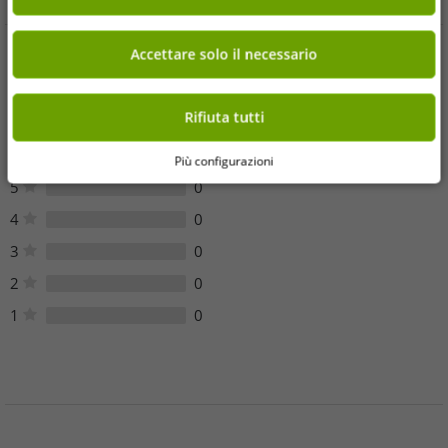
Accettare solo il necessario
Opinioni dei clienti
Rifiuta tutti
Sfortunatamente, non ci sono recensioni dei clienti per questo
articolo.
Più configurazioni
5
0
4
0
3
0
2
0
1
0