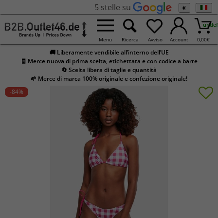
5 stelle su
€
undef
Menu
Ricerca
Avviso
Account
0,00
€
🚚 Liberamente vendibile all’interno dell’UE
🧾 Merce nuova di prima scelta, etichettata e con codice a barre
🔄 Scelta libera di taglie e quantità
🌱 Merce di marca 100% originale e confezione originale!
-84
%