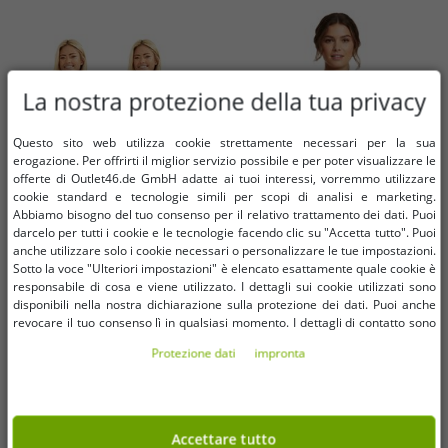
La nostra protezione della tua privacy
Questo sito web utilizza cookie strettamente necessari per la sua
erogazione. Per offrirti il ​​miglior servizio possibile e per poter visualizzare le
offerte di Outlet46.de GmbH adatte ai tuoi interessi, vorremmo utilizzare
cookie standard e tecnologie simili per scopi di analisi e marketing.
Abbiamo bisogno del tuo consenso per il relativo trattamento dei dati. Puoi
darcelo per tutti i cookie e le tecnologie facendo clic su "Accetta tutto". Puoi
anche utilizzare solo i cookie necessari o personalizzare le tue impostazioni.
Sotto la voce "Ulteriori impostazioni" è elencato esattamente quale cookie è
Taglie disponibili
Taglie disponibili
responsabile di cosa e viene utilizzato. I dettagli sui cookie utilizzati sono
38
40
42
44
46
48
disponibili nella nostra dichiarazione sulla protezione dei dati. Puoi anche
38
40
42
44
46
48
revocare il tuo consenso lì in qualsiasi momento. I dettagli di contatto sono
50
52
disponibili nell'impronta.
Protezione dati
impronta
Completo bikini da donna senza
Top bikini semplice da donna con
tempo, due pezzi minimizzante
chiusura a portafoglio - Costume
con coppa a scelta tra D e F, nero
da bagno estivo e da spiaggia
2,11 €
0,99 €
RRP
27,99 €*
RRP
12,99 €*
958674 Marrone
Accettare tutto
Nel carrello
Nel carrello