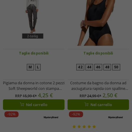
Taglie disponibili
Taglie disponibili
M
L
42
44
46
48
50
Pigiama da donna in cotone 2 pezzi
Costume da bagno da donna ad
Soft Sheepworld con stampa
asciugatura rapida con spalline
Corona e Prosecco, parte superiore
incrociate sulla schiena, modello
4,25 €
2,50 €
RRP
15,99 €*
RRP
24,99 €*
e parte inferiore, 9860552,
953659, nero
Nel carrello
Nel carrello
Grigio/Bianco/Multicolore
-92%
-92%