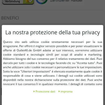
BENEFICI
Prodotti di marca originali al 100% e confezione originale!
La nostra protezione della tua privacy
Merce nuova di 1° scelta, etichettata e provvista di codice a
barre.
Questo sito web utilizza cookie strettamente necessari per la sua
Disponibile gratuitamente all'interno dell'UE
erogazione. Per offrirti il ​​miglior servizio possibile e per poter visualizzare le
Il valore minimo dell'ordine è di 199€ netti | Nessuna
offerte di Outlet46.de GmbH adatte ai tuoi interessi, vorremmo utilizzare
quantità minima d'ordine
cookie standard e tecnologie simili per scopi di analisi e marketing.
Abbiamo bisogno del tuo consenso per il relativo trattamento dei dati. Puoi
Offre fino al 90% in meno
darcelo per tutti i cookie e le tecnologie facendo clic su "Accetta tutto". Puoi
Libera scelta di dimensioni e quantità
anche utilizzare solo i cookie necessari o personalizzare le tue impostazioni.
Sotto la voce "Ulteriori impostazioni" è elencato esattamente quale cookie è
responsabile di cosa e viene utilizzato. I dettagli sui cookie utilizzati sono
PUOI TROVARCI ANCHE SU
disponibili nella nostra dichiarazione sulla protezione dei dati. Puoi anche
revocare il tuo consenso lì in qualsiasi momento. I dettagli di contatto sono
disponibili nell'impronta.
Protezione dati
impronta