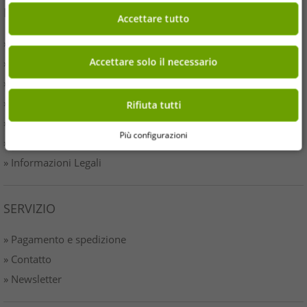
INFORMAZIONE
Accettare tutto
» Chi Siamo
Accettare solo il necessario
» I tuoi vantaggi
» Prodotti originali e premi Outlet46
» Stampa
Rifiuta tutti
» Condizioni
Più configurazioni
» Protezione dati
» Informazioni Legali
SERVIZIO
» Pagamento e spedizione
» Contatto
» Newsletter