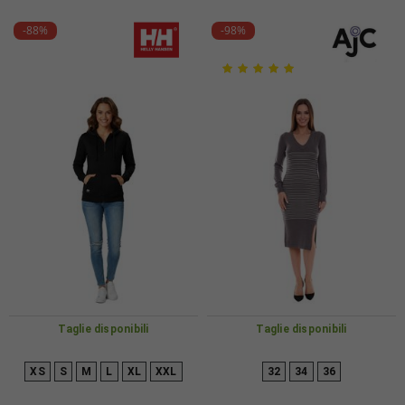
-88%
-98%
Taglie disponibili
Taglie disponibili
XS
S
M
L
XL
XXL
32
34
36