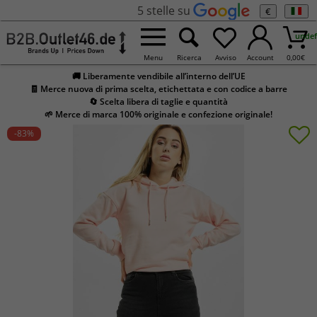
5 stelle su
€
undef
Menu
Ricerca
Avviso
Account
0,00
€
🚚 Liberamente vendibile all’interno dell’UE
🧾 Merce nuova di prima scelta, etichettata e con codice a barre
🔄 Scelta libera di taglie e quantità
🌱 Merce di marca 100% originale e confezione originale!
-83
%