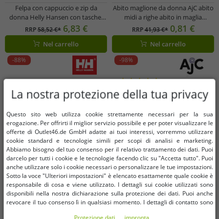
Felpa con cappuccio e zip da
Abito maglione da donna AjC abito
donna Helly Hansen con tasche,
midi a righe abito in maglia
280 g/m², 79217_990, nera
12705661 grigio
6,83 €
0,81 €
RRP
58,52 €*
RRP
41,93 €*
Nel carrello
Nel carrello
-88%
-98%
La nostra protezione della tua privacy
Questo sito web utilizza cookie strettamente necessari per la sua
erogazione. Per offrirti il ​​miglior servizio possibile e per poter visualizzare le
offerte di Outlet46.de GmbH adatte ai tuoi interessi, vorremmo utilizzare
cookie standard e tecnologie simili per scopi di analisi e marketing.
Abbiamo bisogno del tuo consenso per il relativo trattamento dei dati. Puoi
darcelo per tutti i cookie e le tecnologie facendo clic su "Accetta tutto". Puoi
anche utilizzare solo i cookie necessari o personalizzare le tue impostazioni.
Sotto la voce "Ulteriori impostazioni" è elencato esattamente quale cookie è
responsabile di cosa e viene utilizzato. I dettagli sui cookie utilizzati sono
disponibili nella nostra dichiarazione sulla protezione dei dati. Puoi anche
revocare il tuo consenso lì in qualsiasi momento. I dettagli di contatto sono
disponibili nell'impronta.
Protezione dati
impronta