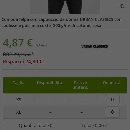
Comoda felpa con cappuccio da donna URBAN CLASSICS con
coulisse e polsini a coste, 300 g/m² di cotone, rosa
4,87
€
IVA escl.
RRP
29,16
€
*
Risparmi
24,30
€!
Taglia
Disponibilità
Prezzo
Quantità
unitario
XS
–
–
XL
–
–
Quantità totale
0
Totale
0,00 €