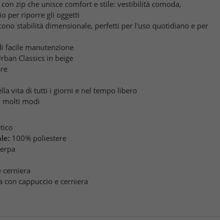
con zip che unisce comfort e stile: vestibilità comoda,
o per riporre gli oggetti
scono stabilità dimensionale, perfetti per l'uso quotidiano e per
di facile manutenzione
rban Classics in beige
ere
 vita di tutti i giorni e nel tempo libero
n molti modi
etico
le:
100% poliestere
erpa
 cerniera
a con cappuccio e cerniera