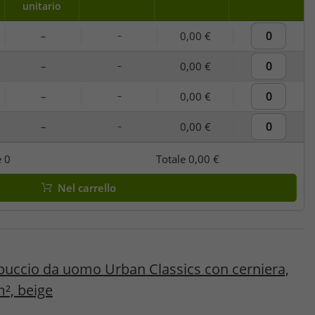
unitario
–
0,00 €
–
–
0,00 €
–
–
0,00 €
–
–
0,00 €
–
e
0
Totale
0,00 €
Nel carrello
uccio da uomo Urban Classics con cerniera,
m², beige