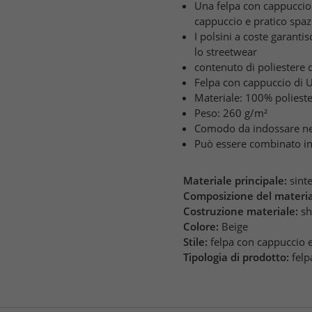
Una felpa con cappuccio 
cappuccio e pratico spazi
I polsini a coste garanti
lo streetwear
contenuto di poliestere 
Felpa con cappuccio di U
Materiale: 100% poliest
Peso: 260 g/m²
Comodo da indossare nella
Può essere combinato i
Materiale principale:
sint
Composizione del materia
Costruzione materiale:
sh
Colore:
Beige
Stile:
felpa con cappuccio e
Tipologia di prodotto:
felp