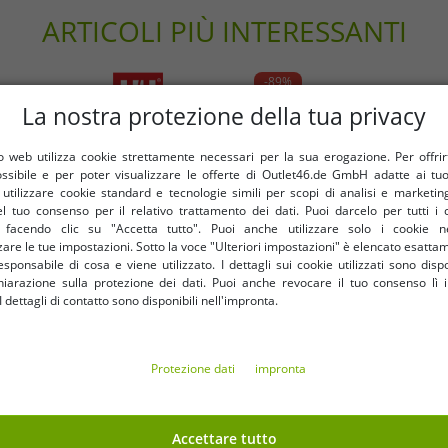
ARTICOLI PIÙ INTERESSANTI
-89%
La nostra protezione della tua privacy
 web utilizza cookie strettamente necessari per la sua erogazione. Per offrirti 
ossibile e per poter visualizzare le offerte di Outlet46.de GmbH adatte ai tuoi
tilizzare cookie standard e tecnologie simili per scopi di analisi e marketi
l tuo consenso per il relativo trattamento dei dati. Puoi darcelo per tutti i 
e facendo clic su "Accetta tutto". Puoi anche utilizzare solo i cookie n
are le tue impostazioni. Sotto la voce "Ulteriori impostazioni" è elencato esatt
sponsabile di cosa e viene utilizzato. I dettagli sui cookie utilizzati sono dispo
hiarazione sulla protezione dei dati. Puoi anche revocare il tuo consenso lì i
dettagli di contatto sono disponibili nell'impronta.
Protezione dati
impronta
Taglie disponibili
Taglie disponibili
XL
XXL
XS
S
L
Accettare tutto