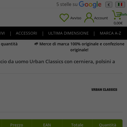
5 stelle su
€
undefi
Avviso
Account
0,00
€
IVI
|
ACCESSORI
|
ULTIMA DIMENSIONE
|
MARCA A-Z
e quantità
🌱 Merce di marca 100% originale e confezione
originale!
io da uomo Urban Classics con cerniera, polsini a
Prezzo
EAN
Totale
Quantità