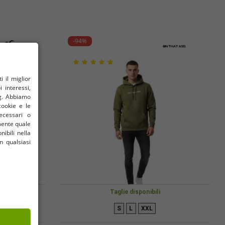
-94%
il ​​miglior
 interessi,
ng. Abbiamo
cookie e le
ecessari o
amente quale
nibili nella
n qualsiasi
Taglie disponibili
S
L
XXL