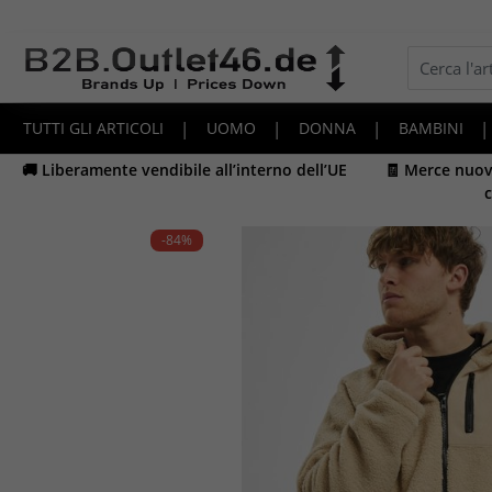
TUTTI GLI ARTICOLI
|
UOMO
|
DONNA
|
BAMBINI
|
🚚 Liberamente vendibile all’interno dell’UE
🧾 Merce nuova
c
-84
%