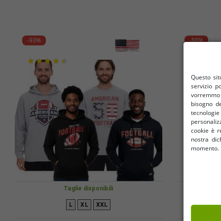
-93%
-88%
Questo sito
servizio p
vorremmo u
bisogno de
tecnologi
personalizz
cookie è re
nostra dic
momento. I 
Taglie disponibili
L
XL
XXL