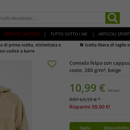
OFFERTE LIMITATE
|
TUTTO SOTTO I X€!
|
ARTICOLI SPORT
 di prima scelta, etichettata e
🔄 Scelta libera di taglie 
on codice a barre
Comoda felpa con cappucc
coste, 260 g/m², beige
10,99
€
IVA escl.
RRP
69,99
€
*
Risparmi
59,00
€!
Taglia
Disponibilità