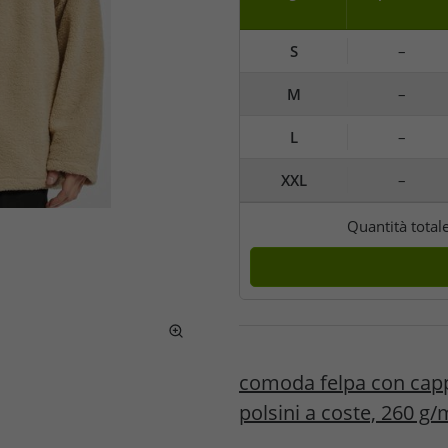
S
–
M
–
L
–
XXL
–
Quantità total
comoda felpa con capp
polsini a coste, 260 g/