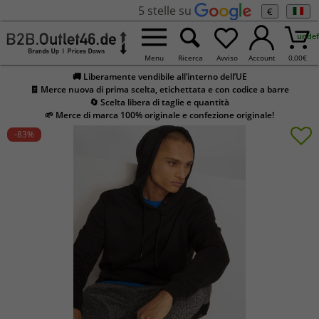
5 stelle su
€
undef
Menu
Ricerca
Avviso
Account
0,00
€
🚚 Liberamente vendibile all’interno dell’UE
🧾 Merce nuova di prima scelta, etichettata e con codice a barre
🔄 Scelta libera di taglie e quantità
🌱 Merce di marca 100% originale e confezione originale!
-83
%