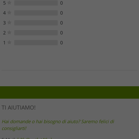
5
0
4
0
3
0
2
0
1
0
TI AIUTIAMO!
Hai domande o hai bisogno di aiuto? Saremo felici di
consigliarti!