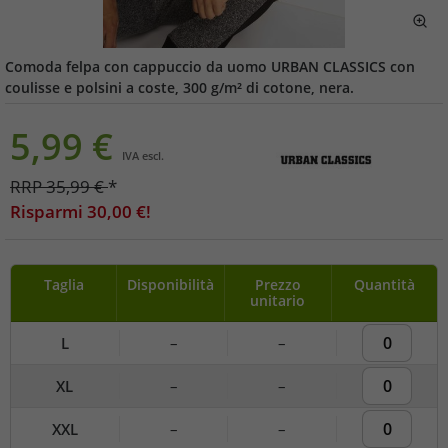
Comoda felpa con cappuccio da uomo URBAN CLASSICS con
coulisse e polsini a coste, 300 g/m² di cotone, nera.
5,99
€
IVA escl.
RRP
35,99
€
*
Risparmi
30,00
€!
Taglia
Disponibilità
Prezzo
Quantità
unitario
L
–
–
XL
–
–
XXL
–
–