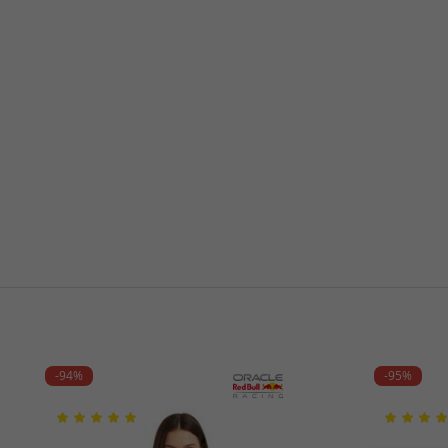
-94%
-95%