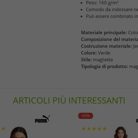
Peso: 160 g/m²
Comodo da indossare nella
Può essere combinato i
Materiale principale:
Cot
Composizione del materia
Costruzione materiale:
Je
Colore:
Verde
Stile:
maglietta
Tipologia di prodotto:
magl
ARTICOLI PIÙ INTERESSANTI
-93%