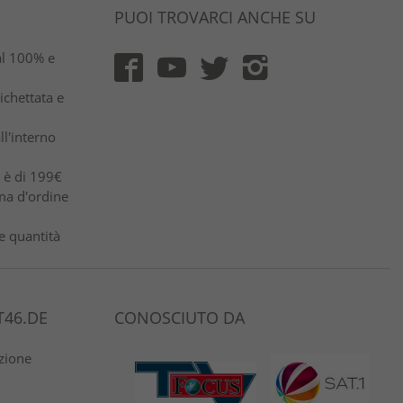
PUOI TROVARCI ANCHE SU
al 100% e
ichettata e
ll'interno
e è di 199€
ma d'ordine
e quantità
46.DE
CONOSCIUTO DA
azione