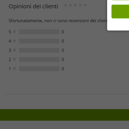
Opinioni dei clienti
Sfortunatamente, non ci sono recensioni dei clienti per quest
5
0
4
0
3
0
2
0
1
0