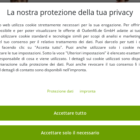
La nostra protezione della tua privacy
 web utilizza cookie strettamente necessari per la sua erogazione. Per offrirti 
ossibile e per poter visualizzare le offerte di Outlet46.de GmbH adatte ai tuoi
tilizzare cookie standard e tecnologie simili per scopi di analisi e marketi
l tuo consenso per il relativo trattamento dei dati. Puoi darcelo per tutti i 
e facendo clic su "Accetta tutto". Puoi anche utilizzare solo i cookie n
are le tue impostazioni. Sotto la voce "Ulteriori impostazioni" è elencato esatt
sponsabile di cosa e viene utilizzato. I dettagli sui cookie utilizzati sono dispo
hiarazione sulla protezione dei dati. Puoi anche revocare il tuo consenso lì i
dettagli di contatto sono disponibili nell'impronta.
Taglie disponibili
Taglie disponibili
XS
S
M
L
XL
L
XL
Protezione dati
impronta
ciale da casa PUMA Manchester
Maglietta a maniche corte d
5 da donna, maglia da calcio
X Scuderia Ferrari F1 2
e Premier League 701230878
4,99 €
701228006 001 Ro
4,99 
RRP
95,00 €*
RRP
70,00 €*
Accettare tutto
01 Azzurro/Bianco
Nel carrello
Nel carrello
Accettare solo il necessario