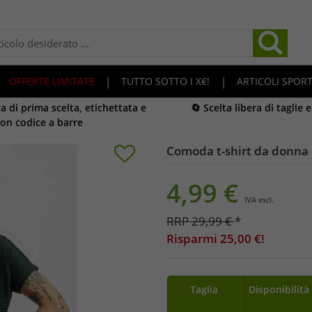
OFFERTE LIMITATE
|
TUTTO SOTTO I X€!
|
ARTICOLI SPORT
 di prima scelta, etichettata e
🔄 Scelta libera di taglie 
on codice a barre
Comoda t-shirt da donna 
4,99
€
IVA escl.
RRP
29,99
€
*
Risparmi
25,00
€!
Taglia
Disponibilità