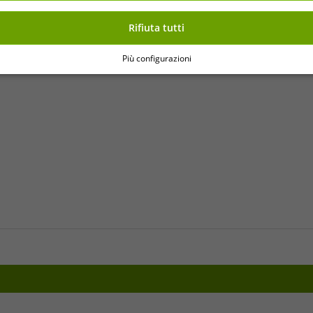
Rifiuta tutti
o articolo.
Più configurazioni