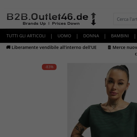
TUTTI GLI ARTICOLI
|
UOMO
|
DONNA
|
BAMBINI
|
🚚 Liberamente vendibile all’interno dell’UE
🧾 Merce nuova
c
-83
%