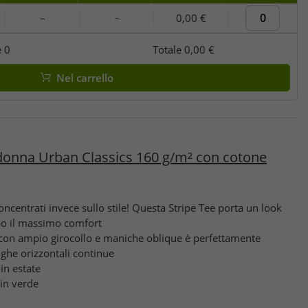
–
0,00 €
–
e
0
Totale
0,00 €
Nel carrello
onna Urban Classics 160 g/m² con cotone
concentrati invece sullo stile! Questa Stripe Tee porta un look
mpo il massimo comfort
con ampio girocollo e maniche oblique è perfettamente
righe orizzontali continue
in estate
 in verde