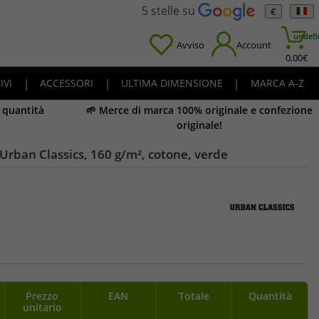
5 stelle su
€
undefi
Avviso
Account
0,00
€
IVI
|
ACCESSORI
|
ULTIMA DIMENSIONE
|
MARCA A-Z
e quantità
🌱 Merce di marca 100% originale e confezione
originale!
Urban Classics, 160 g/m², cotone, verde
Prezzo
EAN
Totale
Quantità
unitario