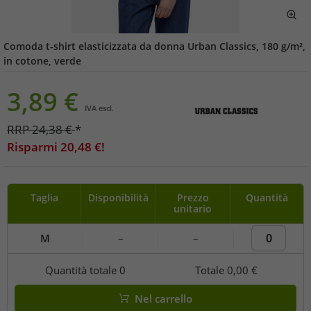
Comoda t-shirt elasticizzata da donna Urban Classics, 180 g/m²,
in cotone, verde
3,89
€
IVA escl.
RRP
24,38
€
*
Risparmi
20,48
€!
Taglia
Disponibilità
Prezzo
Quantità
unitario
M
–
–
Quantità totale
0
Totale
0,00 €
Nel carrello