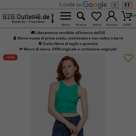
5 stelle su
€
undef
Menu
Ricerca
Avviso
Account
0,00
€
🚚 Liberamente vendibile all’interno dell’UE
🧾 Merce nuova di prima scelta, etichettata e con codice a barre
🔄 Scelta libera di taglie e quantità
🌱 Merce di marca 100% originale e confezione originale!
-84
%