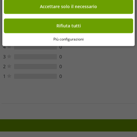
Opinioni dei clienti
Accettare solo il necessario
Sfortunatamente, non ci sono recensioni dei clienti per questo
articolo.
Rifiuta tutti
5
0
Più configurazioni
4
0
3
0
2
0
1
0