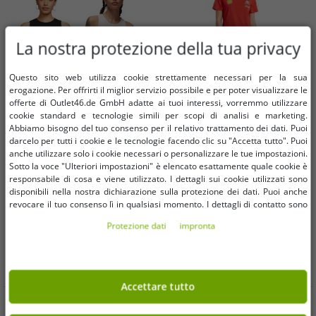
La nostra protezione della tua privacy
Questo sito web utilizza cookie strettamente necessari per la sua
erogazione. Per offrirti il ​​miglior servizio possibile e per poter visualizzare le
offerte di Outlet46.de GmbH adatte ai tuoi interessi, vorremmo utilizzare
cookie standard e tecnologie simili per scopi di analisi e marketing.
Abbiamo bisogno del tuo consenso per il relativo trattamento dei dati. Puoi
darcelo per tutti i cookie e le tecnologie facendo clic su "Accetta tutto". Puoi
Taglie disponibili
Taglie disponibili
anche utilizzare solo i cookie necessari o personalizzare le tue impostazioni.
Sotto la voce "Ulteriori impostazioni" è elencato esattamente quale cookie è
responsabile di cosa e viene utilizzato. I dettagli sui cookie utilizzati sono
XS
M
L
L
disponibili nella nostra dichiarazione sulla protezione dei dati. Puoi anche
revocare il tuo consenso lì in qualsiasi momento. I dettagli di contatto sono
NIKE Sportswear Essentials o
Maglietta a maniche corte da
disponibili nell'impronta.
Protezione dati
impronta
Jordan Canotta Crop da Donna con
donna PUMA X Scuderia Ferrari F1
Logo – Maglia Sportiva FB8279-
2024 Team 701228006 001 Rossa
6,15 €
4,87 €
RRP
34,13 €*
RRP
68,28 €*
0100 Nera o DX4700-133 Bianca
Nel carrello
Nel carrello
Accettare tutto