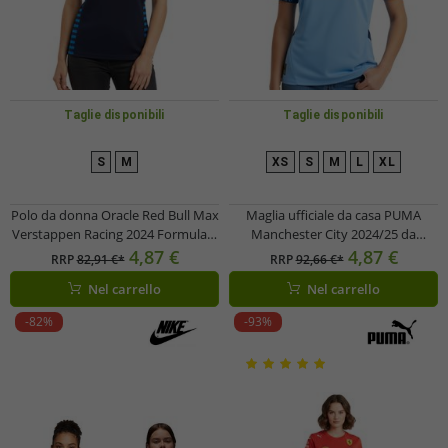
Taglie disponibili
Taglie disponibili
S
M
XS
S
M
L
XL
Polo da donna Oracle Red Bull Max
Maglia ufficiale da casa PUMA
Verstappen Racing 2024 Formula 1
Manchester City 2024/25 da
F1 Team con loghi degli sponsor -
donna, maglia da calcio sostenibile
4,87 €
4,87 €
RRP
82,91 €*
RRP
92,66 €*
Codice articolo: 701231017 001 Blu
Premier League 701230878 001
Nel carrello
Nel carrello
navy
Azzurro/Bianco
-82%
-93%