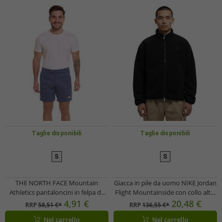
Taglie disponibili
Taglie disponibili
S
S
THE NORTH FACE Mountain
Giacca in pile da uomo NIKE Jordan
Athletics pantaloncini in felpa da
Flight Mountainside con collo alto,
uomo, pantaloni sportivi estivi con
giacca in pelliccia sintetica, giacca
4,91 €
20,48 €
RRP
58,51 €*
RRP
136,55 €*
tasche laterali NF0A82300EA1 blu
da mezza stagione FV7448-010
Nel carrello
Nel carrello
nera