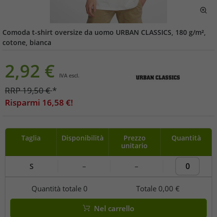
Comoda t-shirt oversize da uomo URBAN CLASSICS, 180 g/m²,
cotone, bianca
2,92
€
IVA escl.
RRP
19,50
€
*
Risparmi
16,58
€!
Taglia
Disponibilità
Prezzo
Quantità
unitario
S
–
–
Quantità totale
0
Totale
0,00 €
Nel carrello