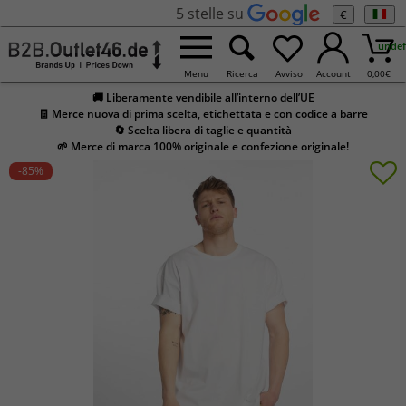
5 stelle su
€
undef
Menu
Ricerca
Avviso
Account
0,00
€
🚚 Liberamente vendibile all’interno dell’UE
🧾 Merce nuova di prima scelta, etichettata e con codice a barre
🔄 Scelta libera di taglie e quantità
🌱 Merce di marca 100% originale e confezione originale!
-85
%