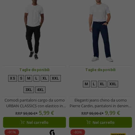
Taglie disponibili
Taglie disponibili
XS
S
M
L
XL
XXL
M
L
XL
XXL
3XL
4XL
Comodi pantaloni cargo da uomo
Eleganti jeans chino da uomo
URBAN CLASSICS con elastico in
Pierre Cardin, pantaloni in denim e
vita e tasche cargo, neri
cotone I22PI4565, blu
5,99 €
9,99 €
RRP
59,90 €*
RRP
99,99 €*
Nel carrello
Nel carrello
-91%
-80%