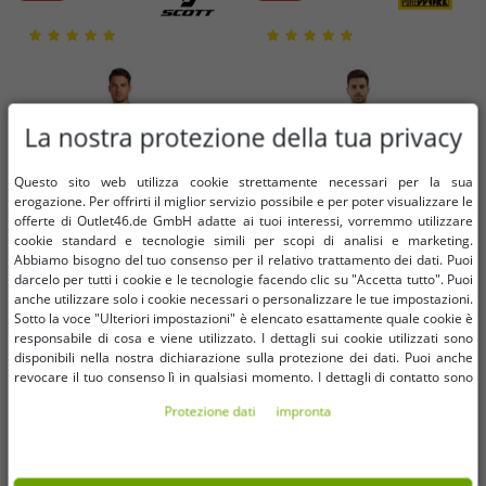
La nostra protezione della tua privacy
Questo sito web utilizza cookie strettamente necessari per la sua
erogazione. Per offrirti il ​​miglior servizio possibile e per poter visualizzare le
offerte di Outlet46.de GmbH adatte ai tuoi interessi, vorremmo utilizzare
cookie standard e tecnologie simili per scopi di analisi e marketing.
Abbiamo bisogno del tuo consenso per il relativo trattamento dei dati. Puoi
darcelo per tutti i cookie e le tecnologie facendo clic su "Accetta tutto". Puoi
anche utilizzare solo i cookie necessari o personalizzare le tue impostazioni.
Sotto la voce "Ulteriori impostazioni" è elencato esattamente quale cookie è
responsabile di cosa e viene utilizzato. I dettagli sui cookie utilizzati sono
Taglie disponibili
Taglie disponibili
disponibili nella nostra dichiarazione sulla protezione dei dati. Puoi anche
revocare il tuo consenso lì in qualsiasi momento. I dettagli di contatto sono
disponibili nell'impronta.
W28
W30
W32
W34
L
XL
Protezione dati
impronta
Pantaloni da motocross da uomo
Pantaloni da lavoro da uomo
SCOTT X-Plore Swap,
PUREWORK foderati con 6 tasche,