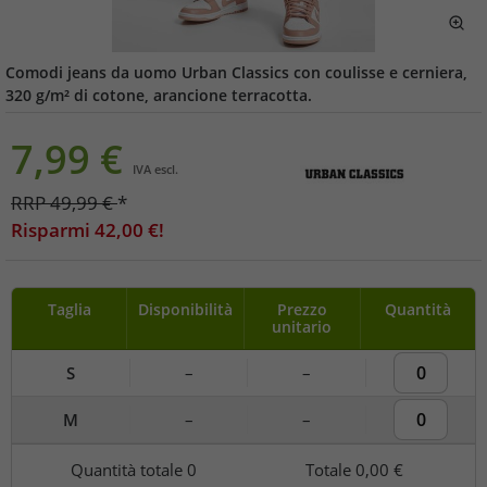
Comodi jeans da uomo Urban Classics con coulisse e cerniera,
320 g/m² di cotone, arancione terracotta.
7,99
€
IVA escl.
RRP
49,99
€
*
Risparmi
42,00
€!
Taglia
Disponibilità
Prezzo
Quantità
unitario
S
–
–
M
–
–
Quantità totale
0
Totale
0,00 €