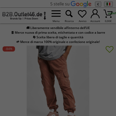
5 stelle su
€
undef
Menu
Ricerca
Avviso
Account
0,00
€
🚚 Liberamente vendibile all’interno dell’UE
🧾 Merce nuova di prima scelta, etichettata e con codice a barre
🔄 Scelta libera di taglie e quantità
🌱 Merce di marca 100% originale e confezione originale!
-84
%