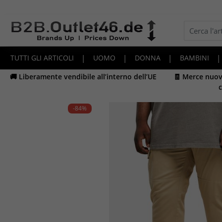
TUTTI GLI ARTICOLI
|
UOMO
|
DONNA
|
BAMBINI
|
🚚 Liberamente vendibile all’interno dell’UE
🧾 Merce nuova
c
-84
%