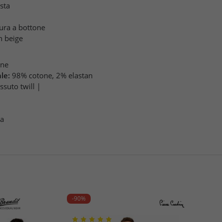
sta
sura a bottone
n beige
one
le:
98% cotone, 2% elastan
ssuto twill |
pa
-90%