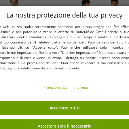
La nostra protezione della tua privacy
 web utilizza cookie strettamente necessari per la sua erogazione. Per offrirti 
ossibile e per poter visualizzare le offerte di Outlet46.de GmbH adatte ai tuoi
tilizzare cookie standard e tecnologie simili per scopi di analisi e marketi
l tuo consenso per il relativo trattamento dei dati. Puoi darcelo per tutti i 
e facendo clic su "Accetta tutto". Puoi anche utilizzare solo i cookie n
are le tue impostazioni. Sotto la voce "Ulteriori impostazioni" è elencato esatt
sponsabile di cosa e viene utilizzato. I dettagli sui cookie utilizzati sono dispo
hiarazione sulla protezione dei dati. Puoi anche revocare il tuo consenso lì i
dettagli di contatto sono disponibili nell'impronta.
Taglie disponibili
Taglie disponibili
M
L
XL
XXL
S
M
L
XL
XXL
3XL
Protezione dati
impronta
jeans chino da uomo Pierre
Pantaloni cargo da uomo Br
pantaloni in denim e cotone
Vintage - Resistenti pantalon
I22PI4565, blu
9,74 €
outdoor in cotone con 8 tasche
8,77 
Accettare tutto
RRP
97,53 €*
RRP
58,51 €*
in verde oliva, nero o m
Nel carrello
Nel carrello
Accettare solo il necessario