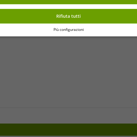
Rifiuta tutti
o articolo.
Più configurazioni