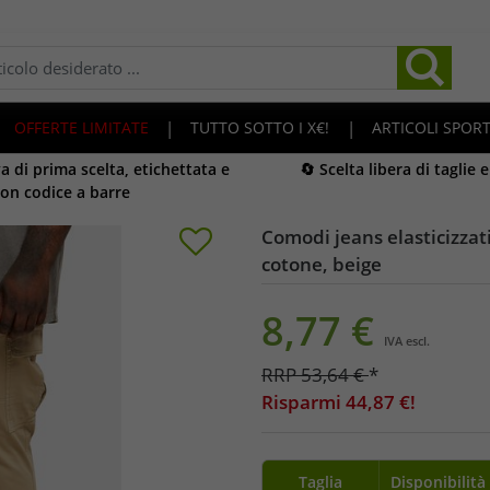
OFFERTE LIMITATE
|
TUTTO SOTTO I X€!
|
ARTICOLI SPORT
 di prima scelta, etichettata e
🔄 Scelta libera di taglie 
on codice a barre
Comodi jeans elasticizzat
cotone, beige
8,77
€
IVA escl.
RRP
53,64
€
*
Risparmi
44,87
€!
Taglia
Disponibilità