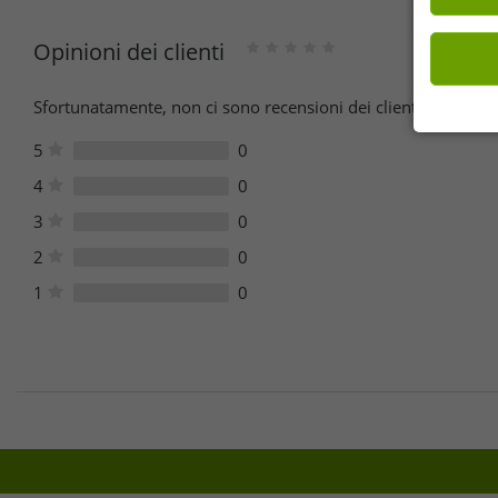
Opinioni dei clienti
Sfortunatamente, non ci sono recensioni dei clienti per quest
5
0
4
0
3
0
2
0
1
0