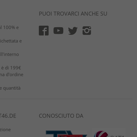
PUOI TROVARCI ANCHE SU
al 100% e
ichettata e
ll'interno
e è di 199€
ma d'ordine
e quantità
46.DE
CONOSCIUTO DA
azione