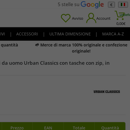
5 stelle su
€
undefi
Avviso
Account
0,00
€
IVI
|
ACCESSORI
|
ULTIMA DIMENSIONE
|
MARCA A-Z
e quantità
🌱 Merce di marca 100% originale e confezione
originale!
i da uomo Urban Classics con tasche con zip, in
Prezzo
EAN
Totale
Quantità