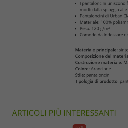
I pantaloncini uniscono 
modi: dalla spiaggia alle
Pantaloncini di Urban Cl
Materiale: 100% poliam
Peso: 120 g/m²
Comodo da indossare nella
Materiale principale:
sint
Composizione del materia
Costruzione materiale:
Ma
Colore:
Arancione
Stile:
pantaloncini
Tipologia di prodotto:
pant
ARTICOLI PIÙ INTERESSANTI
-92%