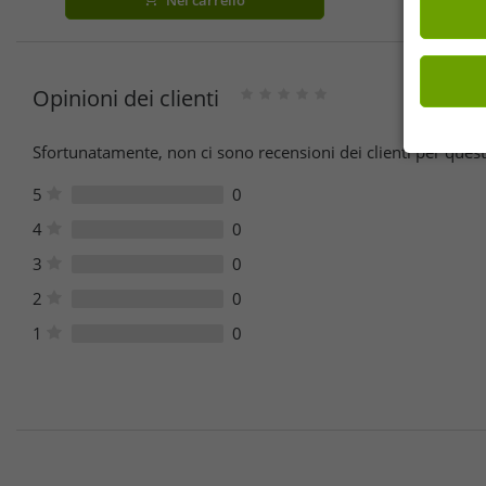
nei colori blu royal, nero/blu/petrolio.
Opinioni dei clienti
Sfortunatamente, non ci sono recensioni dei clienti per quest
5
0
4
0
3
0
2
0
1
0