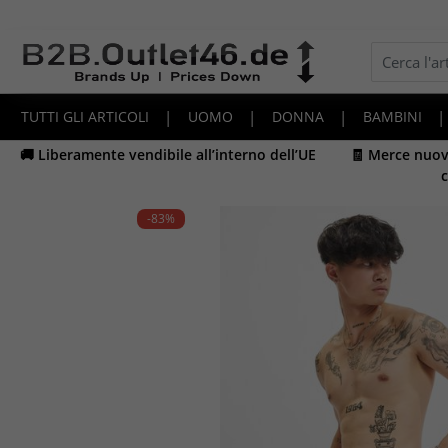
TUTTI GLI ARTICOLI
|
UOMO
|
DONNA
|
BAMBINI
|
🚚 Liberamente vendibile all’interno dell’UE
🧾 Merce nuova
c
-83
%