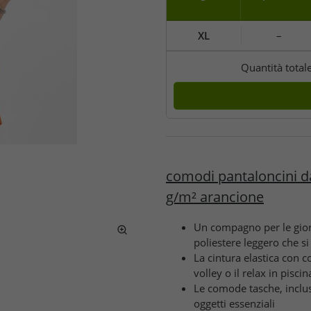
XL
–
Quantità total
comodi pantaloncini d
g/m² arancione
Un compagno per le giorn
poliestere leggero che 
La cintura elastica con co
volley o il relax in piscin
Le comode tasche, inclus
oggetti essenziali