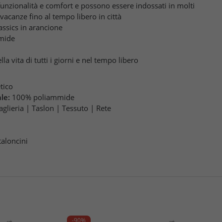
funzionalità e comfort e possono essere indossati in molti
 vacanze fino al tempo libero in città
assics in arancione
mide
 vita di tutti i giorni e nel tempo libero
etico
le:
100% poliammide
glieria | Taslon | Tessuto | Rete
aloncini
-90%