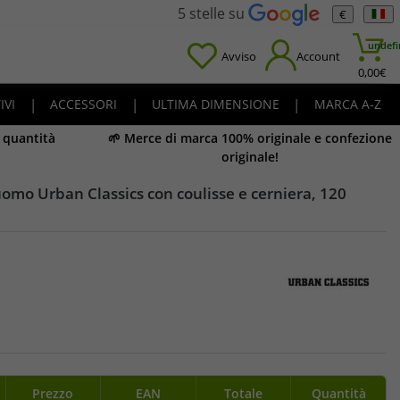
5 stelle su
€
undefi
Avviso
Account
0,00
€
IVI
|
ACCESSORI
|
ULTIMA DIMENSIONE
|
MARCA A-Z
e quantità
🌱 Merce di marca 100% originale e confezione
originale!
omo Urban Classics con coulisse e cerniera, 120
Prezzo
EAN
Totale
Quantità