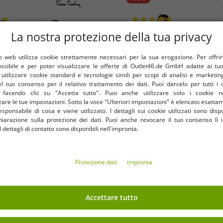
La nostra protezione della tua privacy
 web utilizza cookie strettamente necessari per la sua erogazione. Per offrirti 
ossibile e per poter visualizzare le offerte di Outlet46.de GmbH adatte ai tuoi
tilizzare cookie standard e tecnologie simili per scopi di analisi e marketi
l tuo consenso per il relativo trattamento dei dati. Puoi darcelo per tutti i 
e facendo clic su "Accetta tutto". Puoi anche utilizzare solo i cookie n
are le tue impostazioni. Sotto la voce "Ulteriori impostazioni" è elencato esatt
sponsabile di cosa e viene utilizzato. I dettagli sui cookie utilizzati sono dispo
hiarazione sulla protezione dei dati. Puoi anche revocare il tuo consenso lì i
dettagli di contatto sono disponibili nell'impronta.
Taglie disponibili
Taglie disponibili
Protezione dati
impronta
M
L
XL
S
M
L
a bagno mimetico da uomo
Comodi pantaloncini sporti
rdin LA203937 color kaki o
SCOTCH & SODA, bermuda 
Accettare tutto
blu/verde kaki
3,30 €
pantaloncini fitness SSSP
3,30 
RRP
49,95 €*
RRP
39,95 €*
nero/blu/petrolio o blu
Nel carrello
Nel carrello