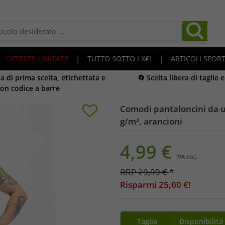
OFFERTE LIMITATE
|
TUTTO SOTTO I X€!
|
ARTICOLI SPORT
 di prima scelta, etichettata e
🔄 Scelta libera di taglie 
on codice a barre
Comodi pantaloncini da u
g/m², arancioni
4,99
€
IVA escl.
RRP
29,99
€
*
Risparmi
25,00
€!
Taglia
Disponibilità