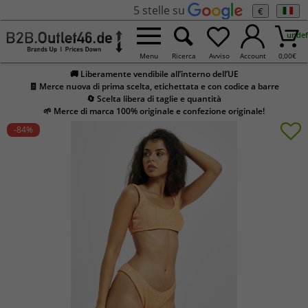
5 stelle su
€
undef
Menu
Ricerca
Avviso
Account
0,00
€
🚚 Liberamente vendibile all’interno dell’UE
🧾 Merce nuova di prima scelta, etichettata e con codice a barre
🔄 Scelta libera di taglie e quantità
🌱 Merce di marca 100% originale e confezione originale!
-84
%