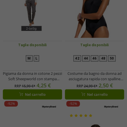
Taglie disponibili
Taglie disponibili
M
L
42
44
46
48
50
Pigiama da donna in cotone 2 pezzi
Costume da bagno da donna ad
Soft Sheepworld con stampa
asciugatura rapida con spalline
Corona e Prosecco, parte superiore
incrociate sulla schiena, modello
4,25 €
2,50 €
RRP
15,99 €*
RRP
24,99 €*
e parte inferiore, 9860552,
953659, nero
Nel carrello
Nel carrello
Grigio/Bianco/Multicolore
-92%
-92%