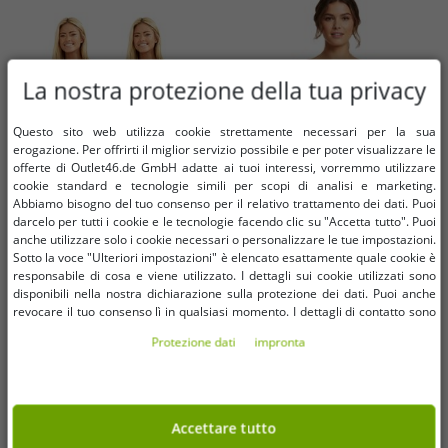
La nostra protezione della tua privacy
Questo sito web utilizza cookie strettamente necessari per la sua
erogazione. Per offrirti il ​​miglior servizio possibile e per poter visualizzare le
offerte di Outlet46.de GmbH adatte ai tuoi interessi, vorremmo utilizzare
cookie standard e tecnologie simili per scopi di analisi e marketing.
Abbiamo bisogno del tuo consenso per il relativo trattamento dei dati. Puoi
darcelo per tutti i cookie e le tecnologie facendo clic su "Accetta tutto". Puoi
anche utilizzare solo i cookie necessari o personalizzare le tue impostazioni.
Taglie disponibili
Taglie disponibili
Sotto la voce "Ulteriori impostazioni" è elencato esattamente quale cookie è
responsabile di cosa e viene utilizzato. I dettagli sui cookie utilizzati sono
38
40
42
44
46
48
disponibili nella nostra dichiarazione sulla protezione dei dati. Puoi anche
38
40
42
44
46
48
revocare il tuo consenso lì in qualsiasi momento. I dettagli di contatto sono
50
52
disponibili nell'impronta.
Protezione dati
impronta
Completo bikini da donna senza
Top bikini semplice da donna con
tempo, due pezzi minimizzante
chiusura a portafoglio - Costume
con coppa a scelta tra D e F, nero
da bagno estivo e da spiaggia
2,11 €
0,99 €
RRP
27,99 €*
RRP
12,99 €*
958674 Marrone
Nel carrello
Nel carrello
Accettare tutto