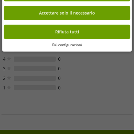
Accettare solo il necessario
Opinioni dei clienti
Sfortunatamente, non ci sono recensioni dei clienti per questo
Rifiuta tutti
articolo.
Più configurazioni
5
0
4
0
3
0
2
0
1
0