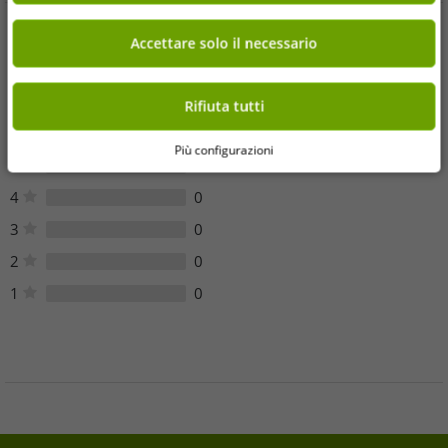
Accettare solo il necessario
Opinioni dei clienti
Sfortunatamente, non ci sono recensioni dei clienti per questo
Rifiuta tutti
articolo.
Più configurazioni
5
0
4
0
3
0
2
0
1
0