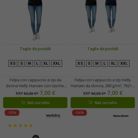
Taglie disponibili
Taglie disponibili
XS
S
M
L
XL
XXL
XS
S
M
L
XL
XXL
Felpa con cappuccio e zip da
Felpa con cappuccio e zip Helly
donna Helly Hansen con tasche,
Hansen da donna, 280 g/m², 79217,
280 g/m², 79217_990, nera
nera o blu scuro
7,00 €
7,00 €
RRP
60,00 €*
RRP
60,00 €*
Nel carrello
Nel carrello
-93%
-94%