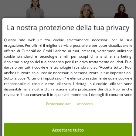
La nostra protezione della tua privacy
Questo sito web utilizza cookie strettamente necessari per la sua
erogazione. Per offrirti il ​​miglior servizio possibile e per poter visualizzare le
offerte di Outlet46.de GmbH adatte ai tuoi interessi, vorremmo utilizzare
cookie standard e tecnologie simili per scopi di analisi e marketing.
Abbiamo bisogno del tuo consenso per il relativo trattamento dei dati. Puoi
darcelo per tutti i cookie e le tecnologie facendo clic su "Accetta tutto". Puoi
anche utilizzare solo i cookie necessari o personalizzare le tue impostazioni.
Taglie disponibili
Taglie disponibili
Sotto la voce "Ulteriori impostazioni" è elencato esattamente quale cookie è
responsabile di cosa e viene utilizzato. I dettagli sui cookie utilizzati sono
disponibili nella nostra dichiarazione sulla protezione dei dati. Puoi anche
XL
XXL
36
38
revocare il tuo consenso lì in qualsiasi momento. I dettagli di contatto sono
disponibili nell'impronta.
Protezione dati
impronta
Giacca di transizione da donna
Completo elegante da donna in 2
Wedolina Linda, modello corto con
pezzi: cappotto in lana e piumino 2
cappuccio removibile, giacca
in 1 con fibre riciclate, 906403
3,99 €
8,80 €
RRP
59,99 €*
RRP
135,99 €*
sportiva primaverile 6556620 grigia
Borgogna
Nel carrello
Nel carrello
Accettare tutto