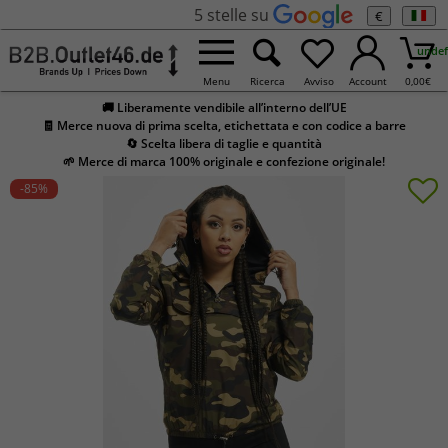
5 stelle su
€
undef
Menu
Ricerca
Avviso
Account
0,00
€
🚚 Liberamente vendibile all’interno dell’UE
🧾 Merce nuova di prima scelta, etichettata e con codice a barre
🔄 Scelta libera di taglie e quantità
🌱 Merce di marca 100% originale e confezione originale!
-85
%