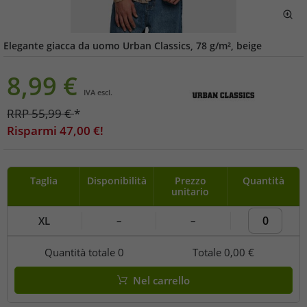
Elegante giacca da uomo Urban Classics, 78 g/m², beige
8,99
€
IVA escl.
RRP
55,99
€
*
Risparmi
47,00
€!
Taglia
Disponibilità
Prezzo
Quantità
unitario
XL
–
–
Quantità totale
0
Totale
0,00 €
Nel carrello