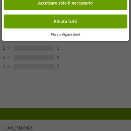
Accettare solo il necessario
Sfortunatamente, non ci sono recensioni dei clienti per questo
articolo.
Rifiuta tutti
5
0
Più configurazioni
4
0
3
0
2
0
1
0
TI AIUTIAMO!