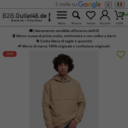
5 stelle su
€
undef
Menu
Ricerca
Avviso
Account
0,00
€
🚚 Liberamente vendibile all’interno dell’UE
🧾 Merce nuova di prima scelta, etichettata e con codice a barre
🔄 Scelta libera di taglie e quantità
🌱 Merce di marca 100% originale e confezione originale!
-84
%