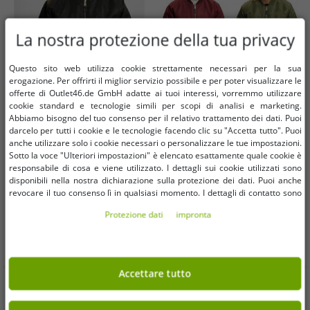
La nostra protezione della tua privacy
Questo sito web utilizza cookie strettamente necessari per la sua
erogazione. Per offrirti il ​​miglior servizio possibile e per poter visualizzare le
offerte di Outlet46.de GmbH adatte ai tuoi interessi, vorremmo utilizzare
cookie standard e tecnologie simili per scopi di analisi e marketing.
Abbiamo bisogno del tuo consenso per il relativo trattamento dei dati. Puoi
Taglie disponibili
Taglie disponibili
darcelo per tutti i cookie e le tecnologie facendo clic su "Accetta tutto". Puoi
anche utilizzare solo i cookie necessari o personalizzare le tue impostazioni.
Sotto la voce "Ulteriori impostazioni" è elencato esattamente quale cookie è
S
XL
3XL
S
M
L
3XL
responsabile di cosa e viene utilizzato. I dettagli sui cookie utilizzati sono
disponibili nella nostra dichiarazione sulla protezione dei dati. Puoi anche
revocare il tuo consenso lì in qualsiasi momento. I dettagli di contatto sono
Bomber da uomo Brandit MA1 –
Giacca bomber classica da uomo
disponibili nell'impronta.
Classica giacca per le mezze
Brandit MA1 con fodera imbottita,
Protezione dati
impronta
stagioni con fodera imbottita
modello B3149, nei colori bordeaux
11,00 €
11,00 €
RRP
84,90 €*
RRP
84,90 €*
(B3149 Nero/Arancione)
e verde oliva
Nel carrello
Nel carrello
Accettare tutto
Opinioni dei clienti