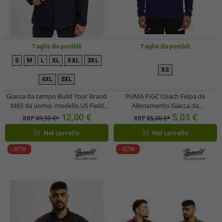
Taglie disponibili
Taglie disponibili
S
M
L
XL
XXL
3XL
XS
4XL
5XL
Giacca da campo Build Your Brand
PUMA FIGC Coach Felpa da
M65 da uomo, modello US Field
Allenamento Giacca da
Jacket, con giacca interna separata,
Allenamento Italia Fanwear 767108
12,00 €
5,03 €
RRP
69,99 €*
RRP
85,00 €*
codice B3108, colore blu navy
13 Blu Scuro
Nel carrello
Nel carrello
urbano
-87%
-87%