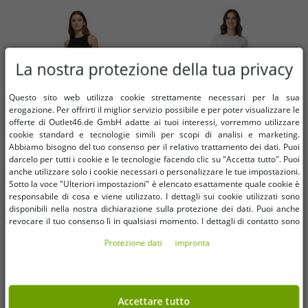
La nostra protezione della tua privacy
Questo sito web utilizza cookie strettamente necessari per la sua
erogazione. Per offrirti il ​​miglior servizio possibile e per poter visualizzare le
offerte di Outlet46.de GmbH adatte ai tuoi interessi, vorremmo utilizzare
cookie standard e tecnologie simili per scopi di analisi e marketing.
Abbiamo bisogno del tuo consenso per il relativo trattamento dei dati. Puoi
darcelo per tutti i cookie e le tecnologie facendo clic su "Accetta tutto". Puoi
anche utilizzare solo i cookie necessari o personalizzare le tue impostazioni.
Sotto la voce "Ulteriori impostazioni" è elencato esattamente quale cookie è
Taglie disponibili
Taglie disponibili
responsabile di cosa e viene utilizzato. I dettagli sui cookie utilizzati sono
disponibili nella nostra dichiarazione sulla protezione dei dati. Puoi anche
XS
S
M
L
38
revocare il tuo consenso lì in qualsiasi momento. I dettagli di contatto sono
disponibili nell'impronta.
Protezione dati
impronta
Pratici pantaloni cargo adidas da
Pantaloni slip-on da donna Aniston
donna, pantaloni casual con tasche
CASUAL, comodi pantaloni estivi
applicate, vestibilità ampia JF6531
con fantasia floreale all-over
10,73 €
2,45 €
RRP
73,15 €*
RRP
48,76 €*
Beige
76938501 verde
Accettare tutto
Nel carrello
Nel carrello