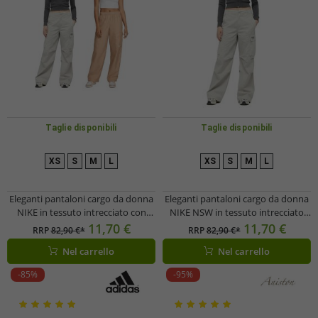
Taglie disponibili
Taglie disponibili
XS
S
M
L
XS
S
M
L
Eleganti pantaloni cargo da donna
Eleganti pantaloni cargo da donna
NIKE in tessuto intrecciato con
NIKE NSW in tessuto intrecciato
tasche applicate, pantaloni casual
con tasche applicate, in cotone,
11,70 €
11,70 €
RRP
82,90 €*
RRP
82,90 €*
in grigio chiaro o beige
modello HM4322-014, grigio chiaro
Nel carrello
Nel carrello
-85%
-95%