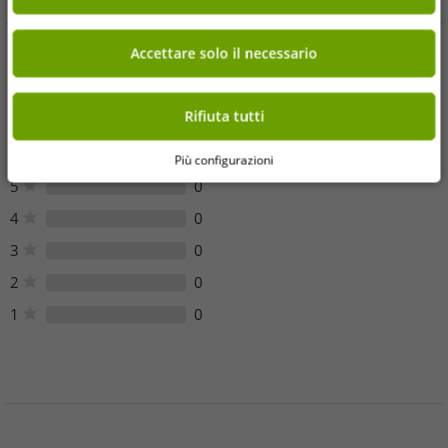
Accettare solo il necessario
Opinioni dei clienti
Rifiuta tutti
Sfortunatamente, non ci sono recensioni dei clienti per questo
articolo.
Più configurazioni
5
0
4
0
3
0
2
0
1
0