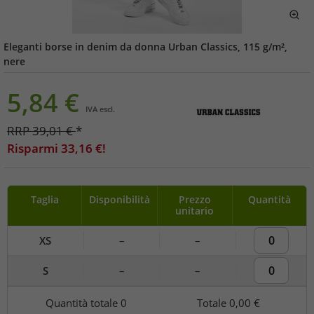
Eleganti borse in denim da donna Urban Classics, 115 g/m²,
nere
5,84
€
IVA escl.
RRP
39,01
€
*
Risparmi
33,16
€!
Taglia
Disponibilità
Prezzo
Quantità
unitario
XS
–
–
S
–
–
Quantità totale
0
Totale
0,00 €