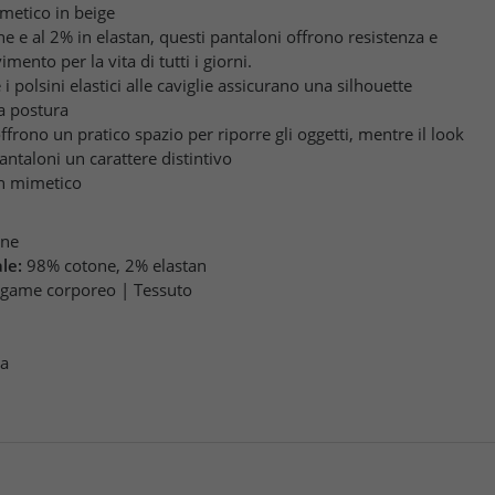
metico in beige
ne e al 2% in elastan, questi pantaloni offrono resistenza e
imento per la vita di tutti i giorni.
i polsini elastici alle caviglie assicurano una silhouette
la postura
offrono un pratico spazio per riporre gli oggetti, mentre il look
antaloni un carattere distintivo
in mimetico
one
le:
98% cotone, 2% elastan
game corporeo | Tessuto
pa