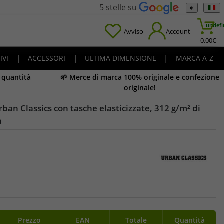
5 stelle su
€
undefi
Avviso
Account
0,00
€
IVI
|
ACCESSORI
|
ULTIMA DIMENSIONE
|
MARCA A-Z
e quantità
🌱 Merce di marca 100% originale e confezione
originale!
ban Classics con tasche elasticizzate, 312 g/m² di
a
Prezzo
EAN
Totale
Quantità