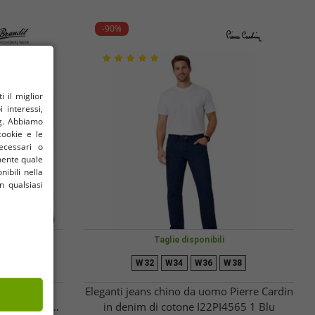
-90%
il ​​miglior
 interessi,
ng. Abbiamo
cookie e le
ecessari o
amente quale
nibili nella
n qualsiasi
Taglie disponibili
4XL
5XL
W32
W34
W36
W38
andit Pure
Eleganti jeans chino da uomo Pierre Cardin
i da lavoro e
in denim di cotone I22PI4565 1 Blu