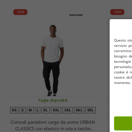
-90%
-90%
Questo sito
servizio p
vorremmo u
bisogno de
tecnologi
personalizz
cookie è re
nostra dic
momento. I 
Taglie disponibili
XS
S
M
L
XL
XXL
3XL
4XL
5XL
Comodi pantaloni cargo da uomo URBAN
Eleganti 
CLASSICS con elastico in vita e tasche
Cardin, 