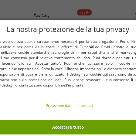
-85%
La nostra protezione della tua privacy
 web utilizza cookie strettamente necessari per la sua erogazione. Per offrirti 
ossibile e per poter visualizzare le offerte di Outlet46.de GmbH adatte ai tuoi
tilizzare cookie standard e tecnologie simili per scopi di analisi e marketi
l tuo consenso per il relativo trattamento dei dati. Puoi darcelo per tutti i 
e facendo clic su "Accetta tutto". Puoi anche utilizzare solo i cookie n
are le tue impostazioni. Sotto la voce "Ulteriori impostazioni" è elencato esatt
sponsabile di cosa e viene utilizzato. I dettagli sui cookie utilizzati sono dispo
hiarazione sulla protezione dei dati. Puoi anche revocare il tuo consenso lì i
dettagli di contatto sono disponibili nell'impronta.
Taglie disponibili
Taglie disponibili
Protezione dati
impronta
M
L
XL
XXL
S
M
L
XL
XXL
3XL
jeans chino da uomo Pierre
Pantaloni cargo da uomo Br
Accettare tutto
pantaloni in denim e cotone
Vintage - Resistenti pantalon