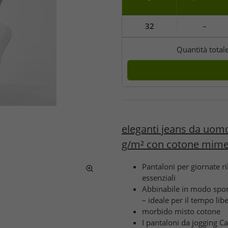
32
–
Quantità total
eleganti jeans da uomo
g/m² con cotone mime
Pantaloni per giornate ri
essenziali
Abbinabile in modo sport
– ideale per il tempo lib
morbido misto cotone
I pantaloni da jogging 