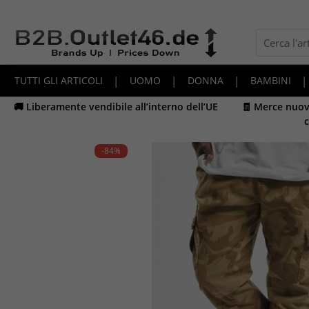
TUTTI GLI ARTICOLI
|
UOMO
|
DONNA
|
BAMBINI
|
🚚 Liberamente vendibile all’interno dell’UE
🧾 Merce nuova
c
-84
%