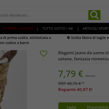
OFFERTE LIMITATE
|
TUTTO SOTTO I X€!
|
ARTICOLI SPORT
 di prima scelta, etichettata e
🔄 Scelta libera di taglie 
on codice a barre
Eleganti jeans da uomo Ur
cotone, fantasia mimetic
7,79
€
IVA escl.
RRP
48,76
€
*
Risparmi
40,97
€!
Taglia
Disponibilità