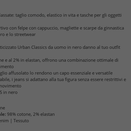
lassate: taglio comodo, elastico in vita e tasche per gli oggetti
ivo con felpe con cappuccio, magliette e scarpe da ginnastica
ero e lo streetwear
sticizzato Urban Classics da uomo in nero danno al tuo outfit
one e al 2% in elastan, offrono una combinazione ottimale di
vimento
 taglio affusolato lo rendono un capo essenziale e versatile
bile, i jeans si adattano alla tua figura senza essere restrittivi e
 movimento
S in nero
one
le:
98% cotone, 2% elastan
nim | Tessuto