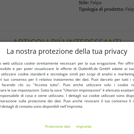
Stile:
Felpa
Tipologia di prodotto:
Fel
ARTICOLI PIÙ INTERESSANTI
La nostra protezione della tua privacy
-85%
 web utilizza cookie strettamente necessari per la sua erogazione. Per offrirti 
ossibile e per poter visualizzare le offerte di Outlet46.de GmbH adatte ai tuoi
tilizzare cookie standard e tecnologie simili per scopi di analisi e marketi
l tuo consenso per il relativo trattamento dei dati. Puoi darcelo per tutti i 
e facendo clic su "Accetta tutto". Puoi anche utilizzare solo i cookie n
are le tue impostazioni. Sotto la voce "Ulteriori impostazioni" è elencato esatt
sponsabile di cosa e viene utilizzato. I dettagli sui cookie utilizzati sono dispo
hiarazione sulla protezione dei dati. Puoi anche revocare il tuo consenso lì i
dettagli di contatto sono disponibili nell'impronta.
Protezione dati
impronta