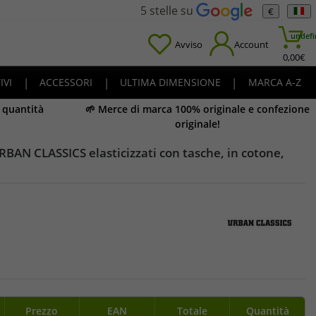
5 stelle su
€
undefi
Avviso
Account
0,00
€
IVI
|
ACCESSORI
|
ULTIMA DIMENSIONE
|
MARCA A-Z
e quantità
🌱 Merce di marca 100% originale e confezione
originale!
BAN CLASSICS elasticizzati con tasche, in cotone,
Prezzo
EAN
Totale
Quantità