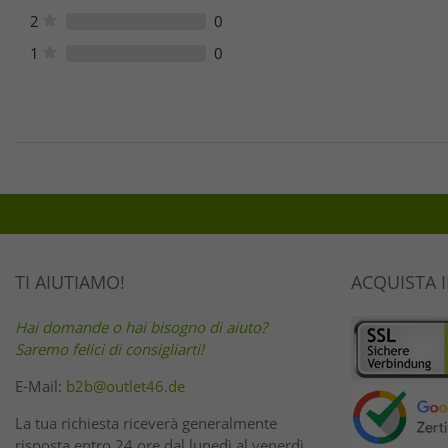
2
0
1
0
TI AIUTIAMO!
ACQUISTA 
Hai domande o hai bisogno di aiuto?
Saremo felici di consigliarti!
E-Mail:
b2b@outlet46.de
La tua richiesta riceverà generalmente
risposta entro 24 ore dal lunedì al venerdì