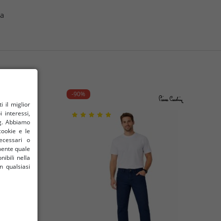
pa
-90%
il ​​miglior
 interessi,
ng. Abbiamo
cookie e le
ecessari o
amente quale
nibili nella
n qualsiasi