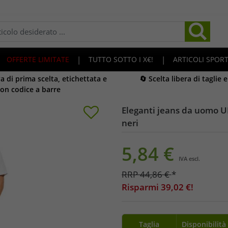
OFFERTE LIMITATE
|
TUTTO SOTTO I X€!
|
ARTICOLI SPORT
 di prima scelta, etichettata e
🔄 Scelta libera di taglie 
on codice a barre
Eleganti jeans da uomo UR
neri
5,84
€
IVA escl.
RRP
44,86
€
*
Risparmi
39,02
€!
Taglia
Disponibilità