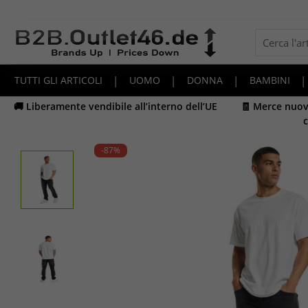
TUTTI GLI ARTICOLI
|
UOMO
|
DONNA
|
BAMBINI
|
🚚 Liberamente vendibile all’interno dell’UE
🧾 Merce nuova
c
-87
%