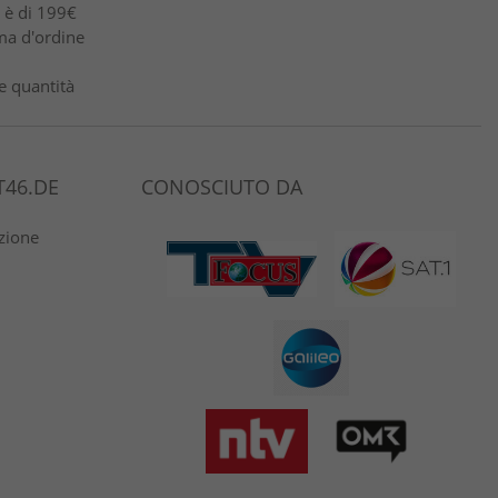
e è di 199€
ma d'ordine
e quantità
46.DE
CONOSCIUTO DA
azione