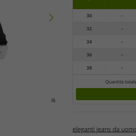
30
–
32
–
34
–
36
–
38
–
Quantità total
eleganti jeans da uom