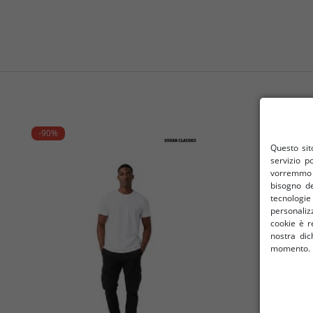
-90%
-90%
Questo sito
servizio p
vorremmo u
bisogno de
tecnologi
personalizz
cookie è re
nostra dic
momento. I 