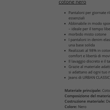
cotone nero
Pantaloni per giornate ri
essenziali
Abbinabile in modo sport
– ideale per il tempo lib
morbido misto cotone
I pantaloni in denim ela
una base solida
Realizzati al 98% in cot
comfort e libertà di mo
Il lavaggio discreto e il
Grazie al materiale adatta
si adattano ad ogni tuo
Jeans di URBAN CLASSIC
Materiale principale:
Cot
Composizione del materia
Costruzione materiale:
De
Colore:
Nero