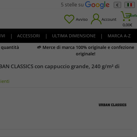
5 stelle su
€
undefi
Avviso
Account
0,00
€
IVI
|
ACCESSORI
|
ULTIMA DIMENSIONE
|
MARCA A-Z
e quantità
🌱 Merce di marca 100% originale e confezione
originale!
AN CLASSICS con cappuccio grande, 240 g/m² di
ienti