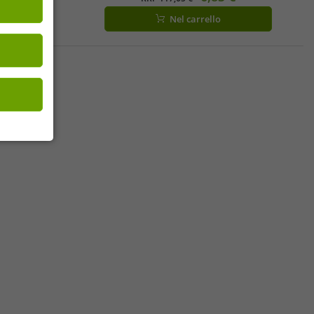
nicks in
Nel carrello
vericks in