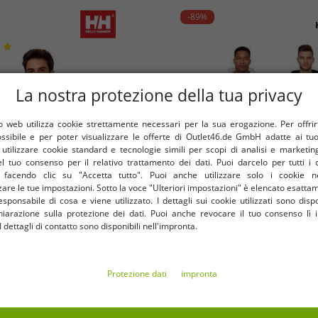
-89%
La nostra protezione della tua privacy
 web utilizza cookie strettamente necessari per la sua erogazione. Per offrirti 
ossibile e per poter visualizzare le offerte di Outlet46.de GmbH adatte ai tuoi
tilizzare cookie standard e tecnologie simili per scopi di analisi e marketi
l tuo consenso per il relativo trattamento dei dati. Puoi darcelo per tutti i 
e facendo clic su "Accetta tutto". Puoi anche utilizzare solo i cookie n
are le tue impostazioni. Sotto la voce "Ulteriori impostazioni" è elencato esatt
sponsabile di cosa e viene utilizzato. I dettagli sui cookie utilizzati sono dispo
hiarazione sulla protezione dei dati. Puoi anche revocare il tuo consenso lì i
dettagli di contatto sono disponibili nell'impronta.
Taglie disponibili
Taglie disponibili
XL
XXL
XS
S
L
Protezione dati
impronta
n cappuccio da uomo Helly
Felpa con cappuccio da uomo
 logo, in cotone, 300 g/m²,
NBA con stampa del logo del
 79264_991, colore nero
7,32 €
pullover in cotone 322-2
6,83 
RRP
63,40 €*
RRP
63,40 €*