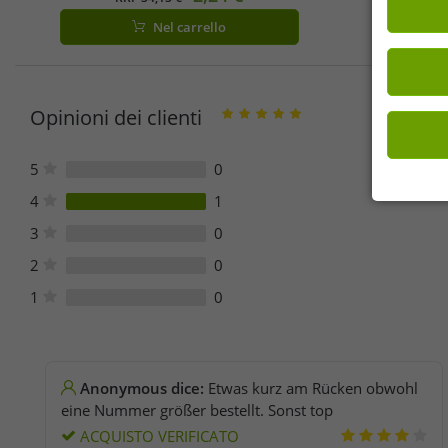
Grigio, Blu o Nero
Nel carrello
Opinioni dei clienti
5
0
4
1
3
0
2
0
1
0
Anonymous dice:
Etwas kurz am Rücken obwohl
eine Nummer größer bestellt. Sonst top
ACQUISTO VERIFICATO