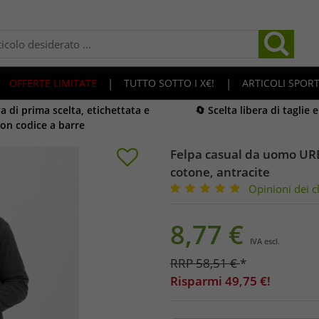
OFFERTE LIMITATE
|
TUTTO SOTTO I X€!
|
ARTICOLI SPORT
 di prima scelta, etichettata e
🔄 Scelta libera di taglie 
on codice a barre
Felpa casual da uomo URB
cotone, antracite
Opinioni dei cl
8,77
€
IVA escl.
RRP
58,51
€
*
Risparmi
49,75
€!