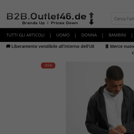
TUTTI GLI ARTICOLI
|
UOMO
|
DONNA
|
BAMBINI
|
🚚 Liberamente vendibile all’interno dell’UE
🧾 Merce nuova
c
-85
%