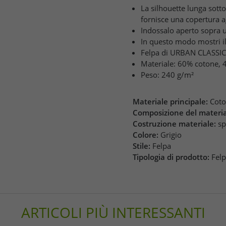
La silhouette lunga sott
fornisce una copertura a
Indossalo aperto sopra u
In questo modo mostri il
Felpa di URBAN CLASSICS
Materiale: 60% cotone, 
Peso: 240 g/m²
Materiale principale:
Cot
Composizione del materia
Costruzione materiale:
s
Colore:
Grigio
Stile:
Felpa
Tipologia di prodotto:
Fel
ARTICOLI PIÙ INTERESSANTI