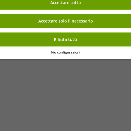
Accettare tutto
raffigurante i New York K
Nel carrello
Nel carrello
grigio/bianco o i Dallas Ma
bianco/nero
Accettare solo il necessario
Rifiuta tutti
Più configurazioni