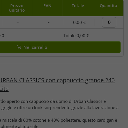
Prezzo
EAN
Totale
Quantità
unitario
–
0,00 €
–
e
0
Totale
0,00 €
Nel carrello
 URBAN CLASSICS con cappuccio grande 240
cite
ordo aperto con cappuccio da uomo di Urban Classics è
 grigio e offre un look sorprendente grazie alla lavorazione a
a miscela di 60% cotone e 40% poliestere, questo cardigan è
almente al tuo stile