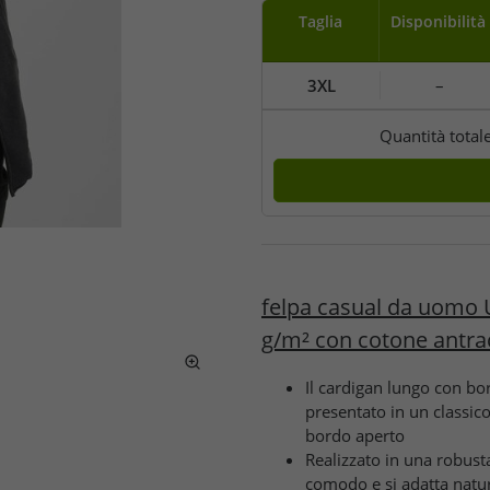
Taglia
Disponibilità
3XL
–
Quantità total
felpa casual da uomo
g/m² con cotone antra
Il cardigan lungo con b
presentato in un classico
bordo aperto
Realizzato in una robust
comodo e si adatta natur