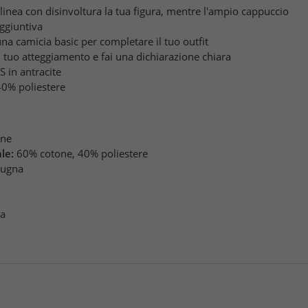
olinea con disinvoltura la tua figura, mentre l'ampio cappuccio
ggiuntiva
na camicia basic per completare il tuo outfit
 tuo atteggiamento e fai una dichiarazione chiara
 in antracite
40% poliestere
one
le:
60% cotone, 40% poliestere
pugna
pa