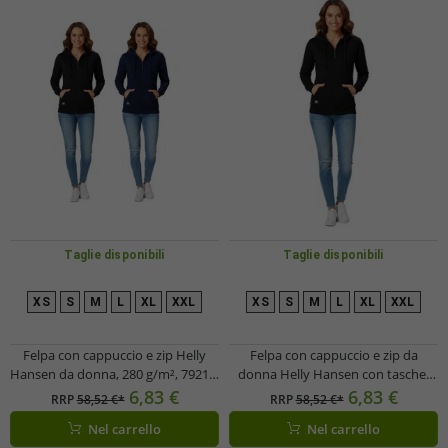
Taglie disponibili
Taglie disponibili
XS
S
M
L
XL
XXL
XS
S
M
L
XL
XXL
Felpa con cappuccio e zip Helly
Felpa con cappuccio e zip da
Hansen da donna, 280 g/m², 79217,
donna Helly Hansen con tasche,
nera o blu scuro
280 g/m², 79217_990, nera
6,83 €
6,83 €
RRP
58,52 €*
RRP
58,52 €*
Nel carrello
Nel carrello