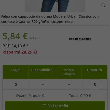
Felpa con cappuccio da donna Modern Urban Classics con
coulisse e tasche, 300 g/m² di cotone, nera
5,84
€
IVA escl.
RRP
34,13
€
*
Risparmi
28,29
€!
Taglia
Disponibilità
Prezzo
Quantità
unitario
S
–
–
Quantità totale
0
Totale
0,00 €
Nel carrello