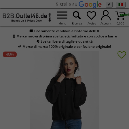
5 stelle su
€
undef
Menu
Ricerca
Avviso
Account
0,00
€
🚚 Liberamente vendibile all’interno dell’UE
🧾 Merce nuova di prima scelta, etichettata e con codice a barre
🔄 Scelta libera di taglie e quantità
🌱 Merce di marca 100% originale e confezione originale!
-83
%