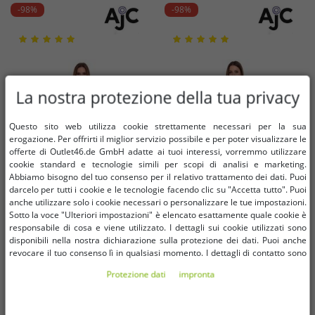
-98%
-98%
La nostra protezione della tua privacy
Questo sito web utilizza cookie strettamente necessari per la sua
erogazione. Per offrirti il ​​miglior servizio possibile e per poter visualizzare le
offerte di Outlet46.de GmbH adatte ai tuoi interessi, vorremmo utilizzare
cookie standard e tecnologie simili per scopi di analisi e marketing.
Abbiamo bisogno del tuo consenso per il relativo trattamento dei dati. Puoi
darcelo per tutti i cookie e le tecnologie facendo clic su "Accetta tutto". Puoi
anche utilizzare solo i cookie necessari o personalizzare le tue impostazioni.
Sotto la voce "Ulteriori impostazioni" è elencato esattamente quale cookie è
responsabile di cosa e viene utilizzato. I dettagli sui cookie utilizzati sono
disponibili nella nostra dichiarazione sulla protezione dei dati. Puoi anche
Taglie disponibili
Taglie disponibili
revocare il tuo consenso lì in qualsiasi momento. I dettagli di contatto sono
disponibili nell'impronta.
Protezione dati
impronta
32
34
36
32
34
Abito maglione da donna AjC abito
Abito maglione da donna AjC abito