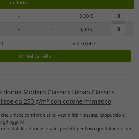
unitario
–
0,00 €
–
–
0,00 €
–
e
0
Totale
0,00 €
Nel carrello
a donna Modern Classics Urban Classics,
ulisse da 250 g/m² con cotone mimetico
he unisce comfort e stile: vestibilità rilassata, cappuccio e
 gli oggetti
scono stabilità dimensionale, perfetti per l'uso quotidiano e per