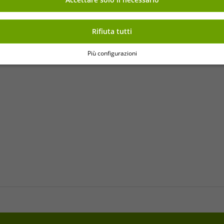
Accettare solo il necessario
Rifiuta tutti
Più configurazioni
o articolo.