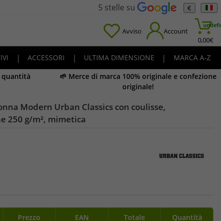
5 stelle su
€
undefi
Avviso
Account
0,00
€
IVI
|
ACCESSORI
|
ULTIMA DIMENSIONE
|
MARCA A-Z
e quantità
🌱 Merce di marca 100% originale e confezione
originale!
onna Modern Urban Classics con coulisse,
ne 250 g/m², mimetica
Prezzo
EAN
Totale
Quantità