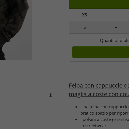
XS
–
S
–
Quantità total
Felpa con cappuccio d
maglia a coste con co
Una felpa con cappuccio c
pratico spazio per riporre
I polsini a coste garanti
lo streetwear