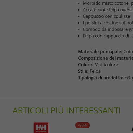
Morbido misto cotone, pe
Accattivante felpa overs
Cappuccio con coulisse
I polsini a costine sui p
Comodo da indossare gra
Felpa con cappuccio di 
Materiale principale:
Cot
Composizione del materia
Colore:
Multicolore
Stile:
Felpa
Tipologia di prodotto:
Fel
ARTICOLI PIÙ INTERESSANTI
-98%