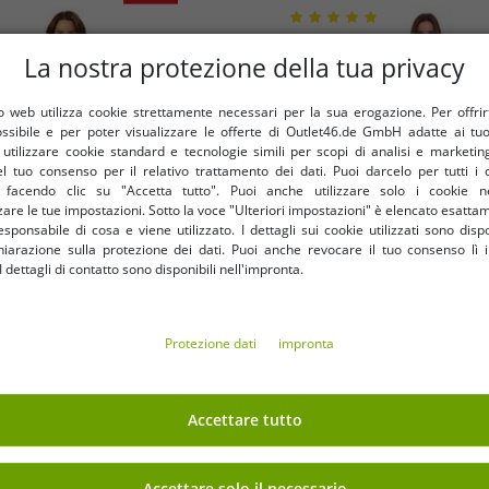
La nostra protezione della tua privacy
 web utilizza cookie strettamente necessari per la sua erogazione. Per offrirti 
ossibile e per poter visualizzare le offerte di Outlet46.de GmbH adatte ai tuoi
tilizzare cookie standard e tecnologie simili per scopi di analisi e marketi
l tuo consenso per il relativo trattamento dei dati. Puoi darcelo per tutti i 
e facendo clic su "Accetta tutto". Puoi anche utilizzare solo i cookie n
are le tue impostazioni. Sotto la voce "Ulteriori impostazioni" è elencato esatt
sponsabile di cosa e viene utilizzato. I dettagli sui cookie utilizzati sono dispo
hiarazione sulla protezione dei dati. Puoi anche revocare il tuo consenso lì i
dettagli di contatto sono disponibili nell'impronta.
Taglie disponibili
Taglie disponibili
S
M
L
XL
XXL
32
34
36
Protezione dati
impronta
appuccio e zip da donna Helly
Abito maglione da donna AjC 
tasche, 280 g/m², 79217_990,
righe abito in maglia 12705
Accettare tutto
nera
6,83 €
0,81 
RRP
58,52 €*
RRP
41,93 €*
Nel carrello
Nel carrello