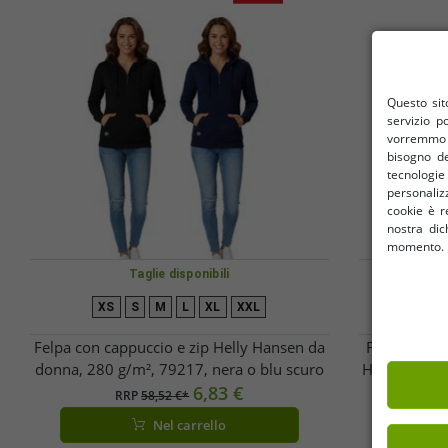
Questo sito
servizio p
vorremmo u
bisogno de
tecnologi
personalizz
cookie è re
nostra dic
momento. I 
Taglie disponibili
XS
S
M
L
XL
XXL
XS
Felpa con cappuccio e zip Helly Hansen da
Felpa con c
donna, 280 g/m², 79217, nera o blu scuro
Hansen con 
6,83 €
RRP
58,52 €*
Nel carrello