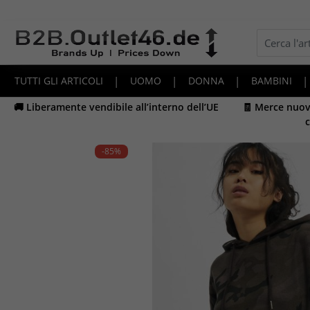
TUTTI GLI ARTICOLI
|
UOMO
|
DONNA
|
BAMBINI
|
🚚 Liberamente vendibile all’interno dell’UE
🧾 Merce nuova
c
-85
%