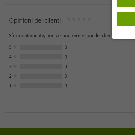
Opinioni dei clienti
Sfortunatamente, non ci sono recensioni dei clienti per quest
5
0
4
0
3
0
2
0
1
0