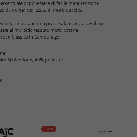
rcentuale di poliestere di facile manutenzione
ize da donna realizzata in morbida felpa
olsini garantiscono una presa salda senza scivolare
zie al morbido tessuto misto cotone
Urban Classics in Camouflage
one
le:
60% cotone, 40% poliestere
pa
-92%