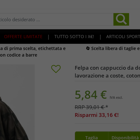
OFFERTE LIMITATE
|
TUTTO SOTTO I X€!
|
ARTICOLI SPORT
 di prima scelta, etichettata e
🔄 Scelta libera di taglie 
on codice a barre
Felpa con cappuccio da d
lavorazione a coste, coto
5,84
€
IVA escl.
RRP
39,01
€
*
Risparmi
33,16
€!
Taglia
Disponibilità