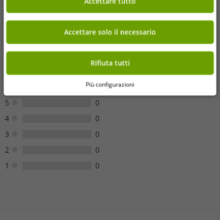
verde oliva
cotone, nera
Accettare tutto
Nel carrello
Nel carrello
Accettare solo il necessario
Opinioni dei clienti
Rifiuta tutti
Sfortunatamente, non ci sono recensioni dei clienti per questo
articolo.
Più configurazioni
5
0
4
0
3
0
2
0
1
0