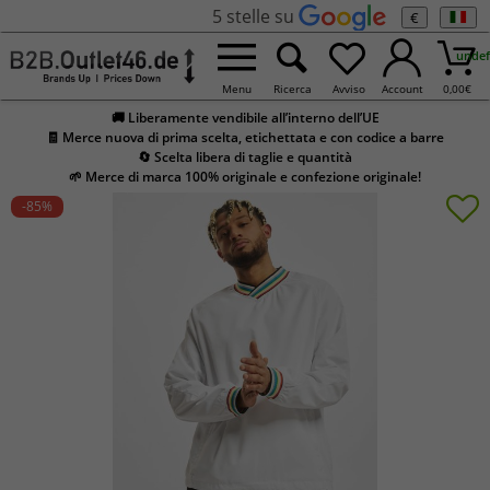
5 stelle su
€
undef
Menu
Ricerca
Avviso
Account
0,00
€
🚚 Liberamente vendibile all’interno dell’UE
🧾 Merce nuova di prima scelta, etichettata e con codice a barre
🔄 Scelta libera di taglie e quantità
🌱 Merce di marca 100% originale e confezione originale!
-85
%