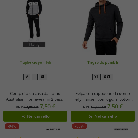
Taglie disponibili
Taglie disponibili
M
L
XL
XL
XXL
Completo da casa da uomo
Felpa con cappuccio da uomo
Australian Homewear in 2 pezzi:
Helly Hansen con logo, in cotone,
felpa in cotone e pantaloni da
300 g/m², codice 79264_991, colore
7,50 €
7,50 €
RRP
69,99 €*
RRP
65,00 €*
jogging con logo AF67,
nero
Nel carrello
Nel carrello
grigio/nero/bianco
-94%
-83%