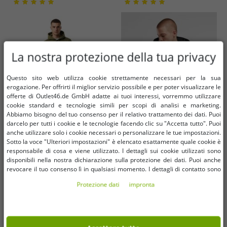
La nostra protezione della tua privacy
Questo sito web utilizza cookie strettamente necessari per la sua
erogazione. Per offrirti il ​​miglior servizio possibile e per poter visualizzare le
offerte di Outlet46.de GmbH adatte ai tuoi interessi, vorremmo utilizzare
cookie standard e tecnologie simili per scopi di analisi e marketing.
Abbiamo bisogno del tuo consenso per il relativo trattamento dei dati. Puoi
darcelo per tutti i cookie e le tecnologie facendo clic su "Accetta tutto". Puoi
anche utilizzare solo i cookie necessari o personalizzare le tue impostazioni.
Sotto la voce "Ulteriori impostazioni" è elencato esattamente quale cookie è
Taglie disponibili
Taglie disponibili
responsabile di cosa e viene utilizzato. I dettagli sui cookie utilizzati sono
disponibili nella nostra dichiarazione sulla protezione dei dati. Puoi anche
S
M
L
XL
XXL
3XL
revocare il tuo consenso lì in qualsiasi momento. I dettagli di contatto sono
S
L
XXL
disponibili nell'impronta.
4XL
5XL
Protezione dati
impronta
Felpa con cappuccio da uomo ON
Comoda felpa con cappuccio da
THAT ASS Xavier, in cotone con
uomo URBAN CLASSICS con polsini
tasca a marsupio, foderata in pile,
e cappuccio a coste, realizzata in
7,00 €
4,99 €
RRP
120,00 €*
RRP
29,90 €*