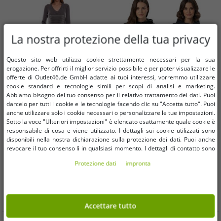
La nostra protezione della tua privacy
Questo sito web utilizza cookie strettamente necessari per la sua
erogazione. Per offrirti il ​​miglior servizio possibile e per poter visualizzare le
offerte di Outlet46.de GmbH adatte ai tuoi interessi, vorremmo utilizzare
cookie standard e tecnologie simili per scopi di analisi e marketing.
Abbiamo bisogno del tuo consenso per il relativo trattamento dei dati. Puoi
darcelo per tutti i cookie e le tecnologie facendo clic su "Accetta tutto". Puoi
Taglie disponibili
Taglie disponibili
anche utilizzare solo i cookie necessari o personalizzare le tue impostazioni.
Sotto la voce "Ulteriori impostazioni" è elencato esattamente quale cookie è
responsabile di cosa e viene utilizzato. I dettagli sui cookie utilizzati sono
32
34
36
XS
S
M
L
XL
XXL
disponibili nella nostra dichiarazione sulla protezione dei dati. Puoi anche
revocare il tuo consenso lì in qualsiasi momento. I dettagli di contatto sono
disponibili nell'impronta.
Abito maglione da donna AjC abito
Felpa con cappuccio da donna
Protezione dati
impronta
midi a righe abito in maglia
Helly Hansen dallo stile
12705661 grigio
intramontabile – Modello con
0,81 €
6,83 €
RRP
41,93 €*
RRP
58,52 €*
cappuccio e tasca (280 g/m²,
Nel carrello
Nel carrello
Modello 79215, Nero o Blu scuro)
Accettare tutto