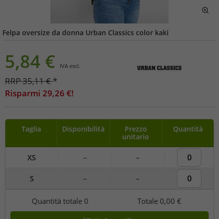
Felpa oversize da donna Urban Classics color kaki
5,84
€
IVA escl.
RRP
35,11
€
*
Risparmi
29,26
€!
Taglia
Disponibilità
Prezzo
Quantità
unitario
XS
–
–
S
–
–
Quantità totale
0
Totale
0,00 €