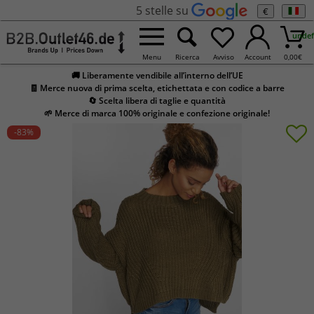
5 stelle su
€
undef
Menu
Ricerca
Avviso
Account
0,00
€
🚚 Liberamente vendibile all’interno dell’UE
🧾 Merce nuova di prima scelta, etichettata e con codice a barre
🔄 Scelta libera di taglie e quantità
🌱 Merce di marca 100% originale e confezione originale!
-83
%