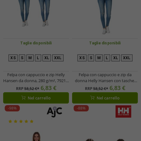
Taglie disponibili
Taglie disponibili
XS
S
M
L
XL
XXL
XS
S
M
L
XL
XXL
Felpa con cappuccio e zip Helly
Felpa con cappuccio e zip da
Hansen da donna, 280 g/m², 79217,
donna Helly Hansen con tasche,
nera o blu scuro
280 g/m², 79217_990, nera
6,83 €
6,83 €
RRP
58,52 €*
RRP
58,52 €*
Nel carrello
Nel carrello
-98%
-88%