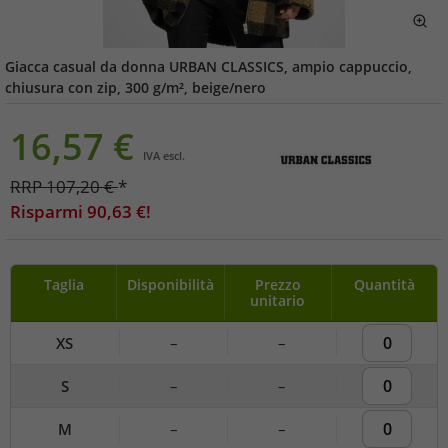
Giacca casual da donna URBAN CLASSICS, ampio cappuccio,
chiusura con zip, 300 g/m², beige/nero
16,57
€
IVA escl.
RRP
107,20
€
*
Risparmi
90,63
€!
Taglia
Disponibilità
Prezzo
Quantità
unitario
XS
–
–
S
–
–
M
–
–