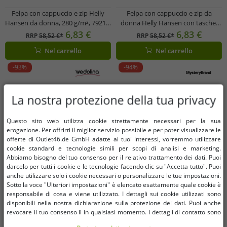
Felpa con cappuccio e zip Helly
Felpa con cappuccio e zip da
Hansen da donna, 280 g/m², 79217,
donna Helly Hansen con tasche,
nera o blu scuro
280 g/m², 79217_990, nera
6,83 €
6,83 €
RRP
58,52 €*
RRP
58,52 €*
Nel carrello
Nel carrello
-93%
-94%
La nostra protezione della tua privacy
Questo sito web utilizza cookie strettamente necessari per la sua
erogazione. Per offrirti il ​​miglior servizio possibile e per poter visualizzare le
offerte di Outlet46.de GmbH adatte ai tuoi interessi, vorremmo utilizzare
cookie standard e tecnologie simili per scopi di analisi e marketing.
Abbiamo bisogno del tuo consenso per il relativo trattamento dei dati. Puoi
darcelo per tutti i cookie e le tecnologie facendo clic su "Accetta tutto". Puoi
anche utilizzare solo i cookie necessari o personalizzare le tue impostazioni.
Sotto la voce "Ulteriori impostazioni" è elencato esattamente quale cookie è
responsabile di cosa e viene utilizzato. I dettagli sui cookie utilizzati sono
disponibili nella nostra dichiarazione sulla protezione dei dati. Puoi anche
revocare il tuo consenso lì in qualsiasi momento. I dettagli di contatto sono
disponibili nell'impronta.