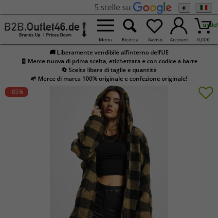
5 stelle su
€
undef
Menu
Ricerca
Avviso
Account
0,00
€
🚚 Liberamente vendibile all’interno dell’UE
🧾 Merce nuova di prima scelta, etichettata e con codice a barre
🔄 Scelta libera di taglie e quantità
🌱 Merce di marca 100% originale e confezione originale!
-85
%