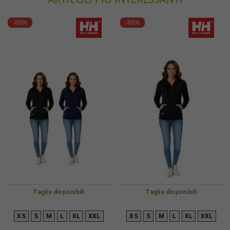
-88%
-88%
Taglie disponibili
Taglie disponibili
XS
S
M
L
XL
XXL
XS
S
M
L
XL
XXL