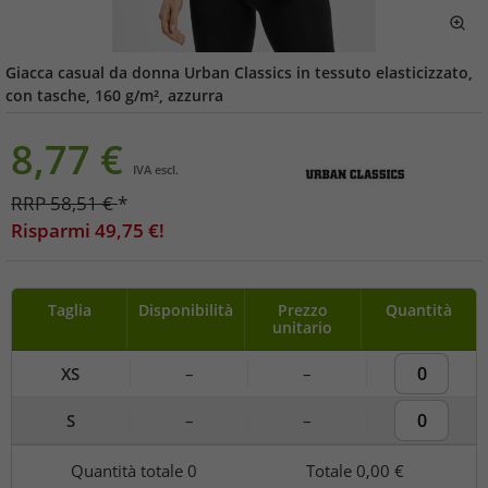
Giacca casual da donna Urban Classics in tessuto elasticizzato,
con tasche, 160 g/m², azzurra
8,77
€
IVA escl.
RRP
58,51
€
*
Risparmi
49,75
€!
Taglia
Disponibilità
Prezzo
Quantità
unitario
XS
–
–
S
–
–
Quantità totale
0
Totale
0,00 €