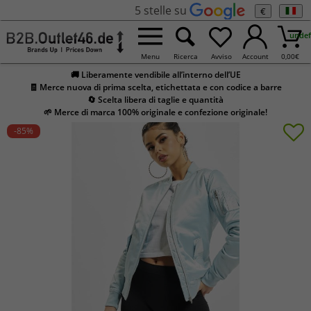
5 stelle su
€
undef
Menu
Ricerca
Avviso
Account
0,00
€
🚚 Liberamente vendibile all’interno dell’UE
🧾 Merce nuova di prima scelta, etichettata e con codice a barre
🔄 Scelta libera di taglie e quantità
🌱 Merce di marca 100% originale e confezione originale!
-85
%