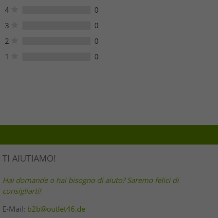
4
0
3
0
2
0
1
0
TI AIUTIAMO!
Hai domande o hai bisogno di aiuto? Saremo felici di
consigliarti!
E-Mail:
b2b@outlet46.de