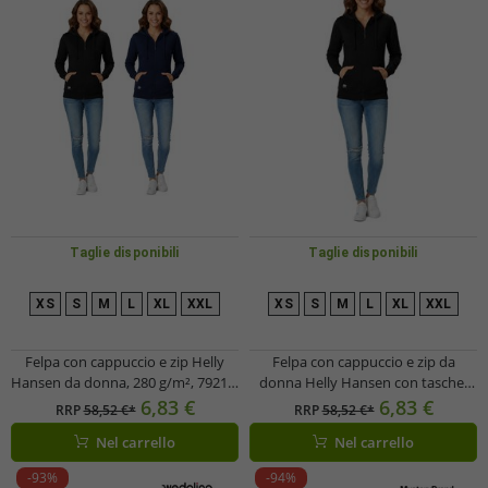
Taglie disponibili
Taglie disponibili
XS
S
M
L
XL
XXL
XS
S
M
L
XL
XXL
Felpa con cappuccio e zip Helly
Felpa con cappuccio e zip da
Hansen da donna, 280 g/m², 79217,
donna Helly Hansen con tasche,
nera o blu scuro
280 g/m², 79217_990, nera
6,83 €
6,83 €
RRP
58,52 €*
RRP
58,52 €*
Nel carrello
Nel carrello
-93%
-94%