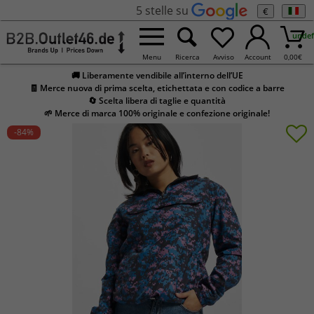
5 stelle su
€
undef
Menu
Ricerca
Avviso
Account
0,00
€
🚚 Liberamente vendibile all’interno dell’UE
🧾 Merce nuova di prima scelta, etichettata e con codice a barre
🔄 Scelta libera di taglie e quantità
🌱 Merce di marca 100% originale e confezione originale!
-84
%