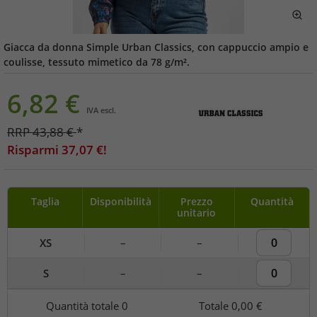
Giacca da donna Simple Urban Classics, con cappuccio ampio e
coulisse, tessuto mimetico da 78 g/m².
6,82
€
IVA escl.
RRP
43,88
€
*
Risparmi
37,07
€!
Taglia
Disponibilità
Prezzo
Quantità
unitario
XS
–
–
S
–
–
Quantità totale
0
Totale
0,00 €