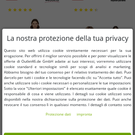
La nostra protezione della tua privacy
Questo sito web utilizza cookie strettamente necessari per la sua
erogazione. Per offrirti il ​​miglior servizio possibile e per poter visualizzare le
offerte di Outlet46.de GmbH adatte ai tuoi interessi, vorremmo utilizzare
cookie standard e tecnologie simili per scopi di analisi e marketing.
Abbiamo bisogno del tuo consenso per il relativo trattamento dei dati. Puoi
darcelo per tutti i cookie e le tecnologie facendo clic su "Accetta tutto". Puoi
anche utilizzare solo i cookie necessari o personalizzare le tue impostazioni.
Sotto la voce "Ulteriori impostazioni" è elencato esattamente quale cookie è
responsabile di cosa e viene utilizzato. I dettagli sui cookie utilizzati sono
Taglie disponibili
Taglie disponibili
disponibili nella nostra dichiarazione sulla protezione dei dati. Puoi anche
revocare il tuo consenso lì in qualsiasi momento. I dettagli di contatto sono
36
38
40
42
44
46
disponibili nell'impronta.
XL
XXL
Protezione dati
impronta
48
50
Giacca di transizione da donna
Completo elegante da donna 2
Wedolina Linda, modello corto con
pezzi: cappotto in lana e piumino 2