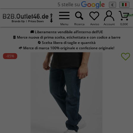
5 stelle su
€
undef
Menu
Ricerca
Avviso
Account
0,00
€
🚚 Liberamente vendibile all’interno dell’UE
🧾 Merce nuova di prima scelta, etichettata e con codice a barre
🔄 Scelta libera di taglie e quantità
🌱 Merce di marca 100% originale e confezione originale!
-85
%