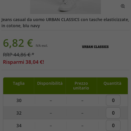
Jeans casual da uomo URBAN CLASSICS con tasche elasticizzate,
in cotone, blu navy
6,82
€
IVA escl.
RRP
44,86
€
*
Risparmi
38,04
€!
Taglia
Disponibilità
Prezzo
Quantità
unitario
30
–
–
32
–
–
34
–
–