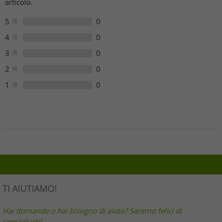
articolo.
5
0
4
0
3
0
2
0
1
0
TI AIUTIAMO!
Hai domande o hai bisogno di aiuto? Saremo felici di
consigliarti!