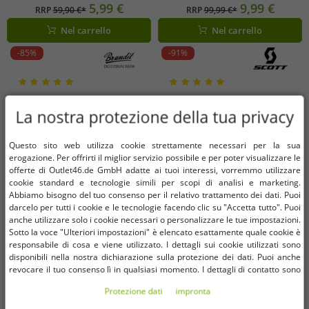
vita e tasche cargo, neri
cotone I22PI4565, blu
5,99 €
9,99 €
RRP
59,90 €*
RRP
99,99 €*
Nel carrello
Nel carrello
-85%
-91%
La nostra protezione della tua privacy
Questo sito web utilizza cookie strettamente necessari per la sua
erogazione. Per offrirti il ​​miglior servizio possibile e per poter visualizzare le
offerte di Outlet46.de GmbH adatte ai tuoi interessi, vorremmo utilizzare
cookie standard e tecnologie simili per scopi di analisi e marketing.
Abbiamo bisogno del tuo consenso per il relativo trattamento dei dati. Puoi
darcelo per tutti i cookie e le tecnologie facendo clic su "Accetta tutto". Puoi
anche utilizzare solo i cookie necessari o personalizzare le tue impostazioni.
Sotto la voce "Ulteriori impostazioni" è elencato esattamente quale cookie è
responsabile di cosa e viene utilizzato. I dettagli sui cookie utilizzati sono
disponibili nella nostra dichiarazione sulla protezione dei dati. Puoi anche
revocare il tuo consenso lì in qualsiasi momento. I dettagli di contatto sono
disponibili nell'impronta.
Taglie disponibili
Taglie disponibili
Protezione dati
impronta
S
M
L
XL
XXL
3XL