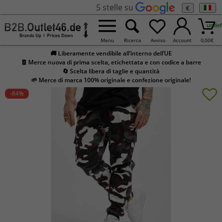
5 stelle su
€
undef
Menu
Ricerca
Avviso
Account
0,00
€
🚚 Liberamente vendibile all’interno dell’UE
🧾 Merce nuova di prima scelta, etichettata e con codice a barre
🔄 Scelta libera di taglie e quantità
🌱 Merce di marca 100% originale e confezione originale!
-84
%