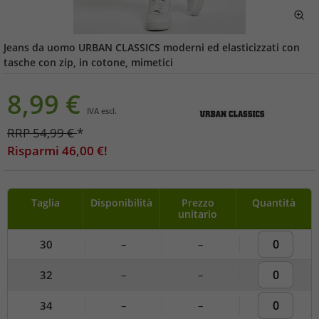
Jeans da uomo URBAN CLASSICS moderni ed elasticizzati con
tasche con zip, in cotone, mimetici
8,99
€
IVA escl.
RRP
54,99
€
*
Risparmi
46,00
€!
Taglia
Disponibilità
Prezzo
Quantità
unitario
30
–
–
32
–
–
34
–
–