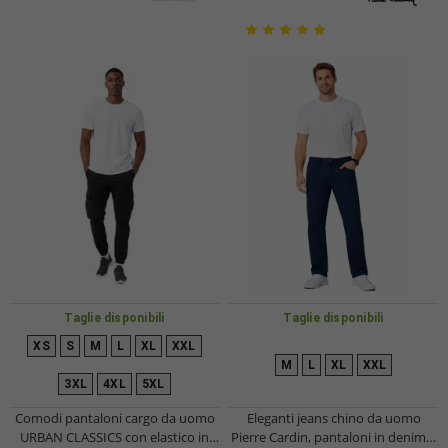
Taglie disponibili
Taglie disponibili
XS
S
M
L
XL
XXL
M
L
XL
XXL
3XL
4XL
5XL
Comodi pantaloni cargo da uomo
Eleganti jeans chino da uomo
URBAN CLASSICS con elastico in
Pierre Cardin, pantaloni in denim e