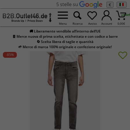
5 stelle su
€
undef
Menu
Ricerca
Avviso
Account
0,00
€
🚚 Liberamente vendibile all’interno dell’UE
🧾 Merce nuova di prima scelta, etichettata e con codice a barre
🔄 Scelta libera di taglie e quantità
🌱 Merce di marca 100% originale e confezione originale!
-85
%