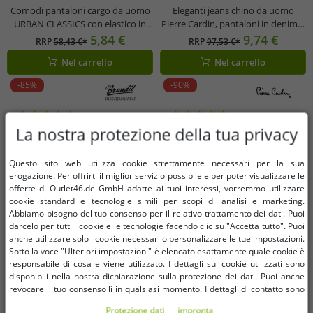
Comodi pantaloni cargo da uomo
Eleganti jeans chino da uomo
URBAN CLASSICS con elastico in
Pierre Cardin, pantaloni in denim e
vita e tasche cargo, neri
cotone I22PI4565, blu
5,84 €
9,74 €
RRP
58,43 €*
RRP
97,53 €*
Nel carrello
Nel carrello
-85%
-90%
La nostra protezione della tua privacy
Questo sito web utilizza cookie strettamente necessari per la sua
erogazione. Per offrirti il ​​miglior servizio possibile e per poter visualizzare le
offerte di Outlet46.de GmbH adatte ai tuoi interessi, vorremmo utilizzare
cookie standard e tecnologie simili per scopi di analisi e marketing.
Abbiamo bisogno del tuo consenso per il relativo trattamento dei dati. Puoi
darcelo per tutti i cookie e le tecnologie facendo clic su "Accetta tutto". Puoi
anche utilizzare solo i cookie necessari o personalizzare le tue impostazioni.
Sotto la voce "Ulteriori impostazioni" è elencato esattamente quale cookie è
responsabile di cosa e viene utilizzato. I dettagli sui cookie utilizzati sono
disponibili nella nostra dichiarazione sulla protezione dei dati. Puoi anche
revocare il tuo consenso lì in qualsiasi momento. I dettagli di contatto sono
disponibili nell'impronta.
Protezione dati
impronta