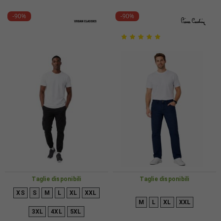
-90%
-90%
Taglie disponibili
Taglie disponibili
XS
S
M
L
XL
XXL
M
L
XL
XXL
3XL
4XL
5XL