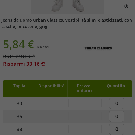
Jeans da uomo Urban Classics, vestibilità slim, elasticizzati, con
tasche, in cotone, grigi.
5,84
€
IVA escl.
RRP
39,01
€
*
Risparmi
33,16
€!
Taglia
Disponibilità
Prezzo
Quantità
unitario
30
–
–
36
–
–
38
–
–