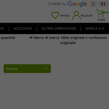
5 stelle su
€
undefi
Avviso
Account
0,00
€
IVI
|
ACCESSORI
|
ULTIMA DIMENSIONE
|
MARCA A-Z
e quantità
🌱 Merce di marca 100% originale e confezione
originale!
Prezzo