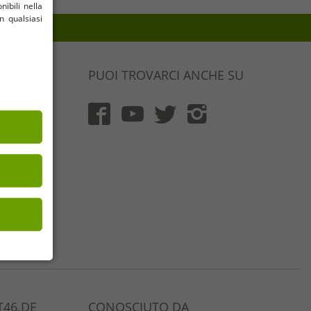
nibili nella
n qualsiasi
PUOI TROVARCI ANCHE SU
al 100% e
ichettata e
ll'interno
e è di 199€
ma d'ordine
e quantità
46.DE
CONOSCIUTO DA