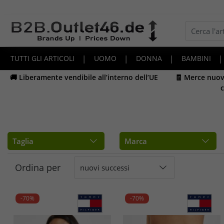
TUTTI GLI ARTICOLI
|
UOMO
|
DONNA
|
BAMBINI
|
🚚 Liberamente vendibile all’interno dell’UE
🧾 Merce nuova
c
Taglia
Marca
Ordina per
nuovi successi
-70%
-70%