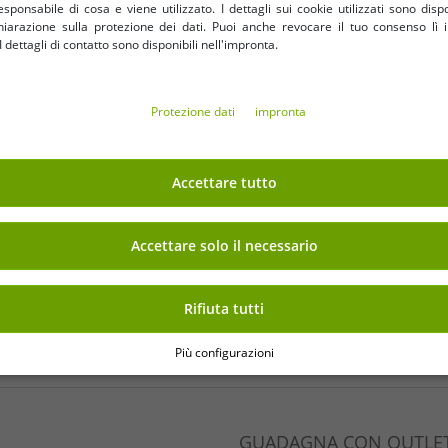
sponsabile di cosa e viene utilizzato. I dettagli sui cookie utilizzati sono dispo
hiarazione sulla protezione dei dati. Puoi anche revocare il tuo consenso lì i
dettagli di contatto sono disponibili nell'impronta.
IN SICUREZZA
BENEFICI
Protezione dati
impronta
Prodotti di marca originali 
confezione originale!
Accettare tutto
Merce nuova di 1° scelta, et
provvista di codice a barre.
Disponibile gratuitamente a
Accettare solo il necessario
dell'UE
Il valore minimo dell'ordin
netti | Nessuna quantità mini
Rifiuta tutti
Offre fino al 90% in meno
Libera scelta di dimensioni 
Più configurazioni
GUADAGNA CON OUTLET