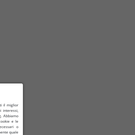
il ​​miglior
 interessi,
ng. Abbiamo
cookie e le
ecessari o
amente quale