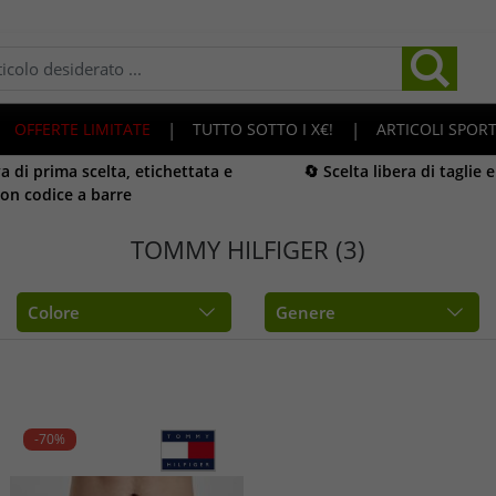
OFFERTE LIMITATE
|
TUTTO SOTTO I X€!
|
ARTICOLI SPORT
 di prima scelta, etichettata e
🔄 Scelta libera di taglie 
on codice a barre
TOMMY HILFIGER (3)
Colore
Genere
-70%