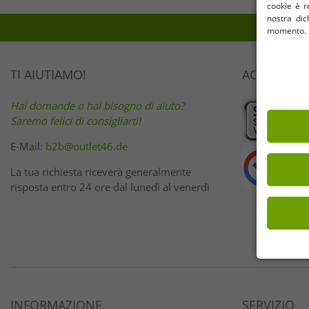
cookie è re
nostra dic
momento. I 
TI AIUTIAMO!
ACQUISTA 
Hai domande o hai bisogno di aiuto?
Saremo felici di consigliarti!
E-Mail:
b2b@outlet46.de
La tua richiesta riceverà generalmente
risposta entro 24 ore dal lunedì al venerdì
INFORMAZIONE
SERVIZIO