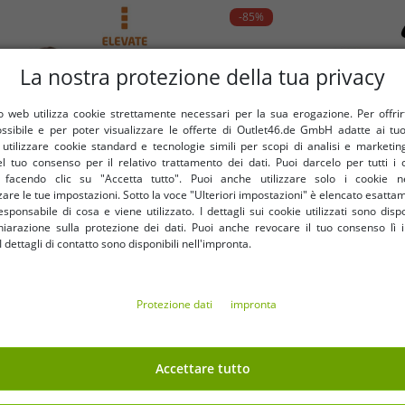
-85%
La nostra protezione della tua privacy
 web utilizza cookie strettamente necessari per la sua erogazione. Per offrirti 
ossibile e per poter visualizzare le offerte di Outlet46.de GmbH adatte ai tuoi
tilizzare cookie standard e tecnologie simili per scopi di analisi e marketi
l tuo consenso per il relativo trattamento dei dati. Puoi darcelo per tutti i 
e facendo clic su "Accetta tutto". Puoi anche utilizzare solo i cookie n
are le tue impostazioni. Sotto la voce "Ulteriori impostazioni" è elencato esatt
sponsabile di cosa e viene utilizzato. I dettagli sui cookie utilizzati sono dispo
hiarazione sulla protezione dei dati. Puoi anche revocare il tuo consenso lì i
dettagli di contatto sono disponibili nell'impronta.
Taglie disponibili
Taglie disponibili
Protezione dati
impronta
XS
S
lgary Polo da donna Polo in
Giacca in pile da uomo NIKE J
Accettare tutto
e Knit 200 g/m² 3808138 Viola
Mountainside con collo alto
0,83 €
pelliccia sintetica, giacca da 
21,00
RRP
25,00 €*
RRP
139,99 €*