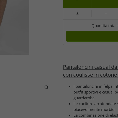
S
–
Quantità total
Pantaloncini casual da
con coulisse in cotone
I pantaloncini in felpa I
outfit sportivi e casual
guardaroba
Le cuciture arrotondate 
piacevolmente morbidi
La combinazione di elasti