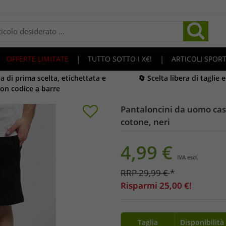
OFFERTE LIMITATE
|
TUTTO SOTTO I X€!
|
ARTICOLI SPORT
 di prima scelta, etichettata e
🔄 Scelta libera di taglie 
on codice a barre
Pantaloncini da uomo casu
cotone, neri
4,99
€
IVA escl.
RRP
29,99
€
*
Risparmi
25,00
€!
Taglia
Disponibilità