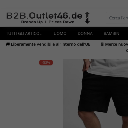
TUTTI GLI ARTICOLI
|
UOMO
|
DONNA
|
BAMBINI
|
🚚 Liberamente vendibile all’interno dell’UE
🧾 Merce nuova
c
-83
%