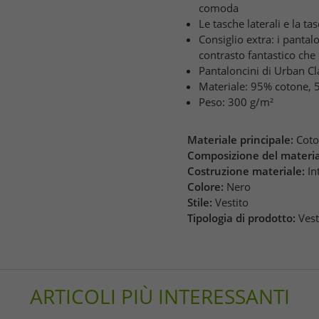
comoda
Le tasche laterali e la t
Consiglio extra: i panta
contrasto fantastico che
Pantaloncini di Urban Cl
Materiale: 95% cotone, 
Peso: 300 g/m²
Materiale principale:
Cot
Composizione del materia
Costruzione materiale:
In
Colore:
Nero
Stile:
Vestito
Tipologia di prodotto:
Vest
ARTICOLI PIÙ INTERESSANTI