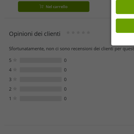
NF0A82300EA1 blu
Nel carrello
Opinioni dei clienti
Sfortunatamente, non ci sono recensioni dei clienti per quest
5
0
4
0
3
0
2
0
1
0