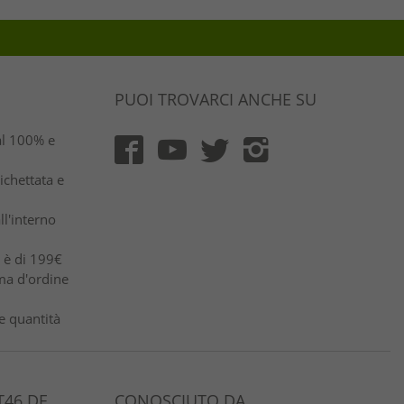
PUOI TROVARCI ANCHE SU
al 100% e
ichettata e
ll'interno
e è di 199€
ma d'ordine
e quantità
46.DE
CONOSCIUTO DA