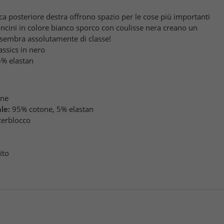
asca posteriore destra offrono spazio per le cose più importanti
loncini in colore bianco sporco con coulisse nera creano un
 sembra assolutamente di classe!
assics in nero
5% elastan
one
le:
95% cotone, 5% elastan
terblocco
ito