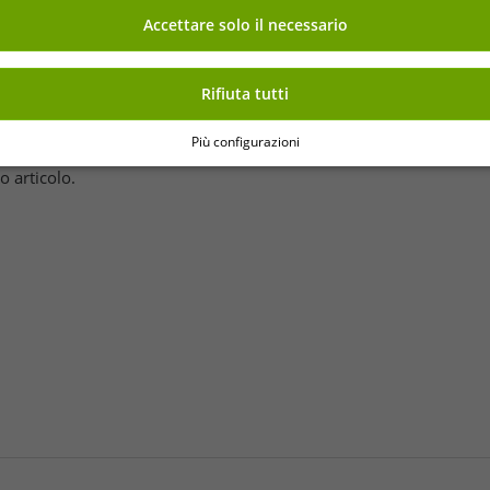
FV7448-010 ner
Nel carrello
Nel carrello
Accettare solo il necessario
Rifiuta tutti
Più configurazioni
o articolo.