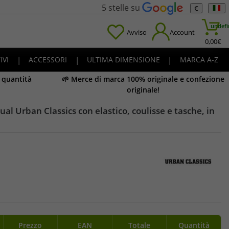
5 stelle su
€
undefi
Avviso
Account
0,00
€
IVI
|
ACCESSORI
|
ULTIMA DIMENSIONE
|
MARCA A-Z
e quantità
🌱 Merce di marca 100% originale e confezione
originale!
al Urban Classics con elastico, coulisse e tasche, in
Prezzo
EAN
Totale
Quantità