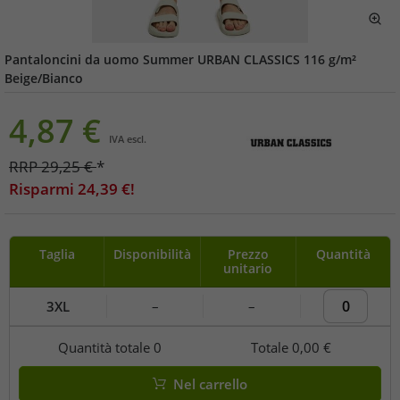
Pantaloncini da uomo Summer URBAN CLASSICS 116 g/m²
Beige/Bianco
4,87
€
IVA escl.
RRP
29,25
€
*
Risparmi
24,39
€!
Taglia
Disponibilità
Prezzo
Quantità
unitario
3XL
–
–
Quantità totale
0
Totale
0,00 €
Nel carrello