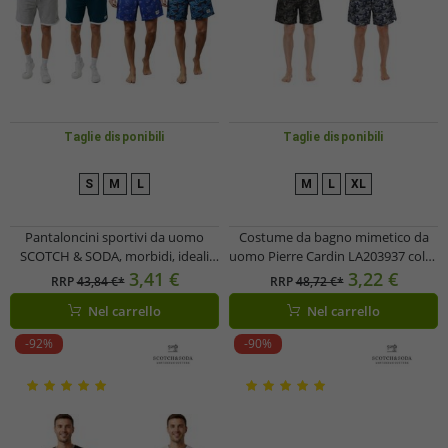
Taglie disponibili
Taglie disponibili
S
M
L
M
L
XL
Pantaloncini sportivi da uomo
Costume da bagno mimetico da
SCOTCH & SODA, morbidi, ideali
uomo Pierre Cardin LA203937 color
per il fitness, il tempo libero o la
kaki o blu/verde kaki
3,41 €
3,22 €
RRP
43,84 €*
RRP
48,72 €*
spiaggia. Disponibili in cotone blu
Nel carrello
Nel carrello
petrolio, grigio chiaro o in rete, nei
colori blu royal, nero/blu/petrolio.
-92%
-90%