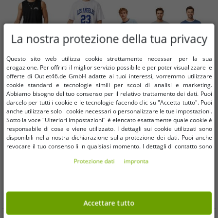
La nostra protezione della tua privacy
Questo sito web utilizza cookie strettamente necessari per la sua
erogazione. Per offrirti il ​​miglior servizio possibile e per poter visualizzare le
offerte di Outlet46.de GmbH adatte ai tuoi interessi, vorremmo utilizzare
cookie standard e tecnologie simili per scopi di analisi e marketing.
Abbiamo bisogno del tuo consenso per il relativo trattamento dei dati. Puoi
darcelo per tutti i cookie e le tecnologie facendo clic su "Accetta tutto". Puoi
Taglie disponibili
Taglie disponibili
anche utilizzare solo i cookie necessari o personalizzare le tue impostazioni.
Sotto la voce "Ulteriori impostazioni" è elencato esattamente quale cookie è
responsabile di cosa e viene utilizzato. I dettagli sui cookie utilizzati sono
S
M
L
S
M
disponibili nella nostra dichiarazione sulla protezione dei dati. Puoi anche
revocare il tuo consenso lì in qualsiasi momento. I dettagli di contatto sono
disponibili nell'impronta.
Comodi pantaloncini sportivi da
Completo pigiama da uomo
Protezione dati
impronta
uomo SCOTCH & SODA, bermuda
SCOTCH & SODA, leggero,
in rete, pantaloncini fitness
composto da pantaloncini in
3,22 €
4,88 €
RRP
38,97 €*
RRP
48,72 €*
SSSP25M266619, nero/blu/petrolio
cotone SSSP25M, disponibile nei
Nel carrello
Nel carrello
o blu royal
colori azzurro, grigio/blu navy e
Accettare tutto
grigio/blu.