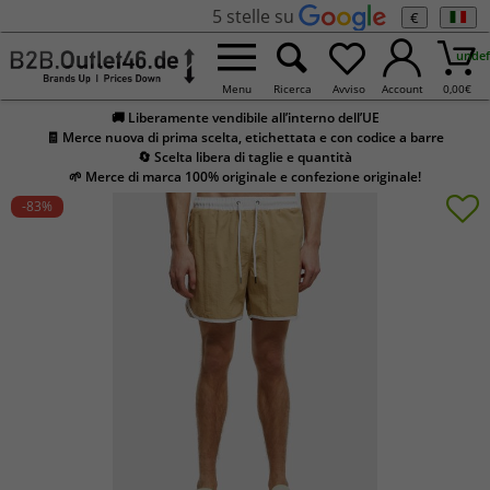
5 stelle su
€
undef
Menu
Ricerca
Avviso
Account
0,00
€
🚚 Liberamente vendibile all’interno dell’UE
🧾 Merce nuova di prima scelta, etichettata e con codice a barre
🔄 Scelta libera di taglie e quantità
🌱 Merce di marca 100% originale e confezione originale!
-83
%