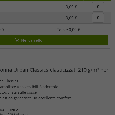
–
0,00 €
–
–
0,00 €
–
e
0
Totale
0,00 €
Nel carrello
donna Urban Classics elasticizzati 210 g/m² neri
an Classics
garantisce una vestibilità aderente
tociclista sulle cosce
elastico garantisce un eccellente comfort
ics in nero
ide, 20% elastan