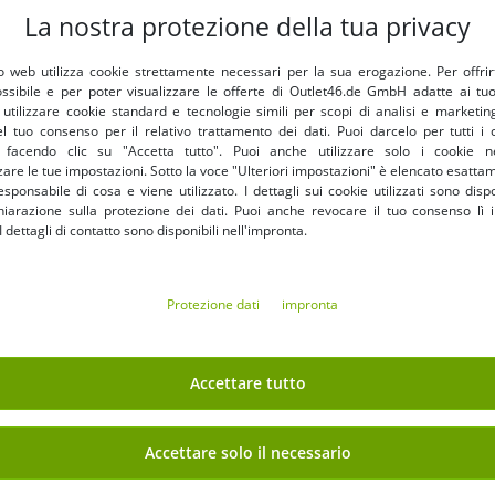
La nostra protezione della tua privacy
 web utilizza cookie strettamente necessari per la sua erogazione. Per offrirti 
ossibile e per poter visualizzare le offerte di Outlet46.de GmbH adatte ai tuoi
tilizzare cookie standard e tecnologie simili per scopi di analisi e marketi
l tuo consenso per il relativo trattamento dei dati. Puoi darcelo per tutti i 
e facendo clic su "Accetta tutto". Puoi anche utilizzare solo i cookie n
are le tue impostazioni. Sotto la voce "Ulteriori impostazioni" è elencato esatt
sponsabile di cosa e viene utilizzato. I dettagli sui cookie utilizzati sono dispo
hiarazione sulla protezione dei dati. Puoi anche revocare il tuo consenso lì i
Taglie disponibili
Taglie disponibili
dettagli di contatto sono disponibili nell'impronta.
XS
S
M
L
XL
XS
S
M
L
ciale da casa PUMA Manchester
Reggiseno sportivo Nike in je
Protezione dati
impronta
5 da donna, maglia da calcio
con tecnologia Dry-Fit, bralet
e Premier League 701230878
4,99 €
bustier FV6275-100, bia
7,00 
RRP
95,00 €*
RRP
49,99 €*
01 Azzurro/Bianco
Accettare tutto
Nel carrello
Nel carrello
Accettare solo il necessario