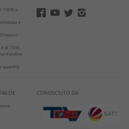
al 100% e
ichettata e
ll'interno
e è di 199€
ma d'ordine
e quantità
46.DE
CONOSCIUTO DA
azione