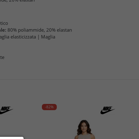
etico
le:
80% poliammide, 20% elastan
glia elasticizzata | Maglia
te
-82%