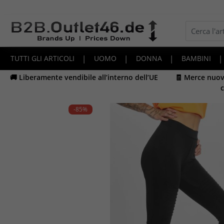
TUTTI GLI ARTICOLI
|
UOMO
|
DONNA
|
BAMBINI
|
🚚 Liberamente vendibile all’interno dell’UE
🧾 Merce nuova
c
-85
%