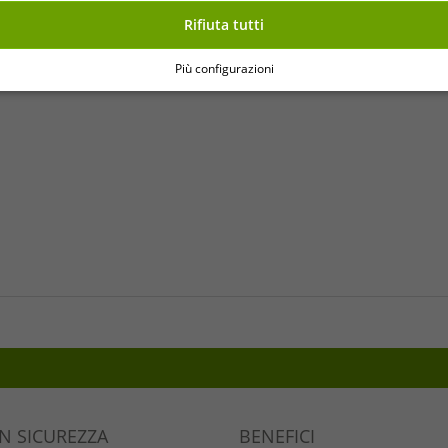
Rifiuta tutti
o articolo.
Più configurazioni
IN SICUREZZA
BENEFICI