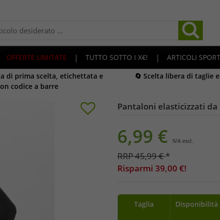
OFFERTE LIMITATE
|
TUTTO SOTTO I X€!
|
ARTICOLI SPORT
 di prima scelta, etichettata e
🔄 Scelta libera di taglie 
on codice a barre
Pantaloni elasticizzati da
6,99
€
IVA escl.
RRP
45,99
€
*
Risparmi
39,00
€!
Taglia
Disponibilità