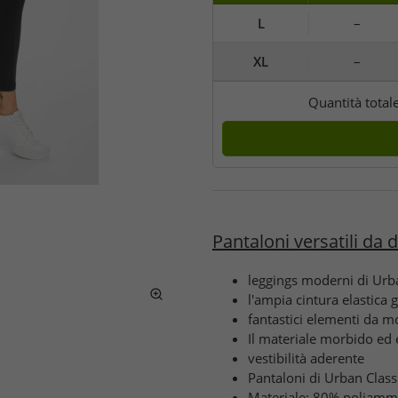
L
–
XL
–
Quantità total
Pantaloni versatili da 
leggings moderni di Urb
l'ampia cintura elastica 
fantastici elementi da mo
Il materiale morbido ed 
vestibilità aderente
Pantaloni di Urban Class
Materiale: 80% poliamm