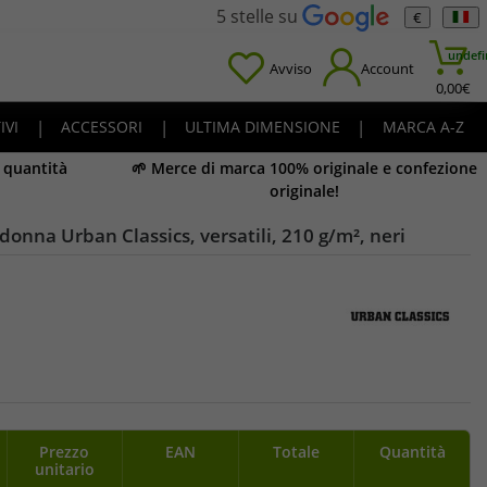
5 stelle su
€
undefi
Avviso
Account
0,00
€
IVI
|
ACCESSORI
|
ULTIMA DIMENSIONE
|
MARCA A-Z
e quantità
🌱 Merce di marca 100% originale e confezione
originale!
 donna Urban Classics, versatili, 210 g/m², neri
Prezzo
EAN
Totale
Quantità
unitario