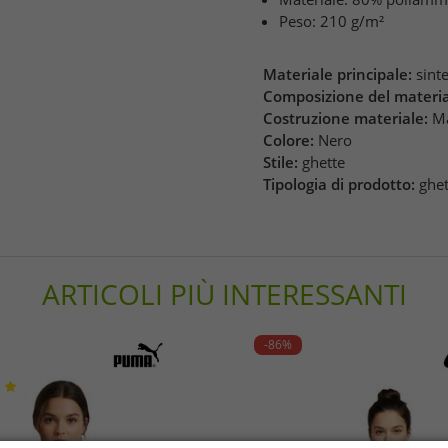
Peso: 210 g/m²
Materiale principale:
sint
Composizione del materia
Costruzione materiale:
Ma
Colore:
Nero
Stile:
ghette
Tipologia di prodotto:
ghet
ARTICOLI PIÙ INTERESSANTI
-86%