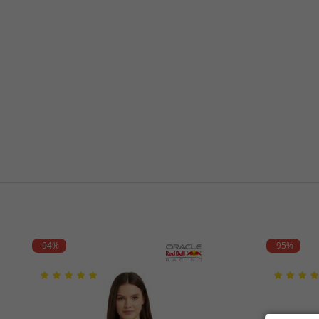
-94%
-95%