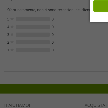
Sfortunatamente, non ci sono recensioni dei clienti per quest
5
0
4
0
3
0
2
0
1
0
TI AIUTIAMO!
ACQUISTA 