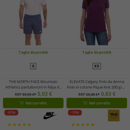
Taglie disponibili
Taglie disponibili
S
XS
THE NORTH FACE Mountain
ELEVATE Calgary Polo da donna
Athletics pantaloncini in felpa da
Polo in cotone Pique Knit 200 g/m²
uomo, pantaloni sportivi estivi con
3808138 Viola
5,03 €
0,83 €
RRP
59,99 €*
RRP
25,00 €*
tasche laterali NF0A82300EA1 blu
Nel carrello
Nel carrello
-85%
-79%