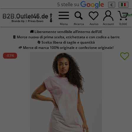
5 stelle su
€
undef
Menu
Ricerca
Avviso
Account
0,00
€
🚚 Liberamente vendibile all’interno dell’UE
🧾 Merce nuova di prima scelta, etichettata e con codice a barre
🔄 Scelta libera di taglie e quantità
🌱 Merce di marca 100% originale e confezione originale!
-83
%