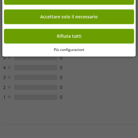
Accettare solo il necessario
Opinioni dei clienti
Rifiuta tutti
Sfortunatamente, non ci sono recensioni dei clienti per questo
articolo.
Più configurazioni
5
0
4
0
3
0
2
0
1
0