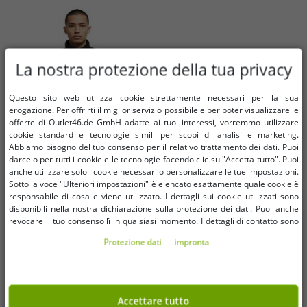
La nostra protezione della tua privacy
Questo sito web utilizza cookie strettamente necessari per la sua
erogazione. Per offrirti il ​​miglior servizio possibile e per poter visualizzare le
offerte di Outlet46.de GmbH adatte ai tuoi interessi, vorremmo utilizzare
cookie standard e tecnologie simili per scopi di analisi e marketing.
Abbiamo bisogno del tuo consenso per il relativo trattamento dei dati. Puoi
darcelo per tutti i cookie e le tecnologie facendo clic su "Accetta tutto". Puoi
anche utilizzare solo i cookie necessari o personalizzare le tue impostazioni.
Sotto la voce "Ulteriori impostazioni" è elencato esattamente quale cookie è
Taglie disponibili
Taglie disponibili
responsabile di cosa e viene utilizzato. I dettagli sui cookie utilizzati sono
disponibili nella nostra dichiarazione sulla protezione dei dati. Puoi anche
S
38
revocare il tuo consenso lì in qualsiasi momento. I dettagli di contatto sono
disponibili nell'impronta.
Protezione dati
impronta
Giacca in pile da uomo NIKE Jordan
TEVA Original Universe sandali da
Flight Mountainside con collo alto,
donna scarpe casual leggere
giacca in pelliccia sintetica, giacca
scintillanti 1135370/PMML
21,00 €
12,60 €
RRP
139,99 €*
RRP
60,00 €*
da mezza stagione FV7448-010
argento/rosa/grigio
Accettare tutto
Nel carrello
Nel carrello
nera