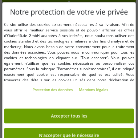
contre le moustique tigre. 100 ml,
blanc/vert.
-93%
-94%
Notre protection de votre vie privée
Ce site utilise des cookies strictement nécessaires à sa livraison. Afin de
vous offrir le meilleur service possible et de pouvoir afficher les offres
d'Outlet46.de GmbH adaptées à vos intérêts, nous souhaitons utiliser des
cookies standard et des technologies similaires à des fins d'analyse et de
marketing. Nous avons besoin de votre consentement pour le traitement
des données associées. Vous pouvez nous le communiquer pour tous les
cookies et technologies en cliquant sur "Tout accepter". Vous pouvez
également n'utiliser que les cookies nécessaires ou personnaliser vos
paramètres. Sous la rubrique "Paramètres supplémentaires", il est indiqué
exactement quel cookie est responsable de quoi et est utilisé. Vous
trouverez des détails sur les cookies utilisés dans notre déclaration de
protection des données. Vous pouvez également y révoquer votre
Protection des données
Mentions légales
consentement à tout moment. Les coordonnées se trouvent dans les
mentions légales.
Tailles disponibles
Tailles disponibles
Accepter tous les
OneSize (pour plus de détails,
OneSize (pour plus de détails,
voir la description)
voir la description)
N'accepter que le nécessaire