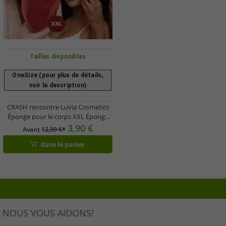
Tailles disponibles
OneSize (pour plus de détails,
voir la description)
CRASH rencontre Luvia Cosmetics
Éponge pour le corps XXL Éponge
de maquillage extra large Éponge de
3,90 €
Avant
12,99 €*
beauté LC-SPNG-C1 Rose
dans le panier
NOUS VOUS AIDONS!