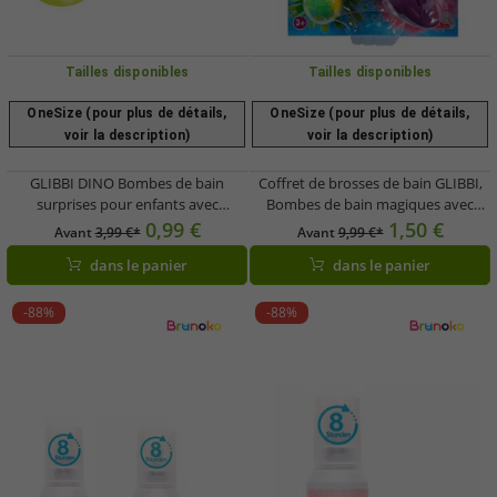
Tailles disponibles
Tailles disponibles
OneSize (pour plus de détails,
OneSize (pour plus de détails,
voir la description)
voir la description)
GLIBBI DINO Bombes de bain
Coffret de brosses de bain GLIBBI,
surprises pour enfants avec
Bombes de bain magiques avec
figurines de dinosaures à
brosses à paillettes, Rechargeable (3
0,99 €
1,50 €
Avant
3,99 €*
Avant
9,99 €*
collectionner, dès 3 ans, 100 g,
x 30 g), 105953570,
dans le panier
dans le panier
105953717, bleu, vert ou orange
Violet/Multicolore
-88%
-88%