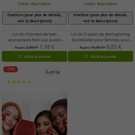
Tailles disponibles
Tailles disponibles
OneSize (pour plus de détails,
OneSize (pour plus de détails,
voir la description)
voir la description)
Lot de 4 bombes de bain
Lot de 3 rasoirs de dermaplaning
aromatiques fesh! aux quatre
Bondiblades pour femmes, pour
couleurs et parfums différents -
une épilation du duvet (poils de
1,18 €
0,83 €
Avant
2,99 €*
Avant
19,95 €*
Accessoires de bain durables - Bien-
pêche), rose
dans le panier
dans le panier
être - Bleu/Violet/Orange/Jaune
-70%