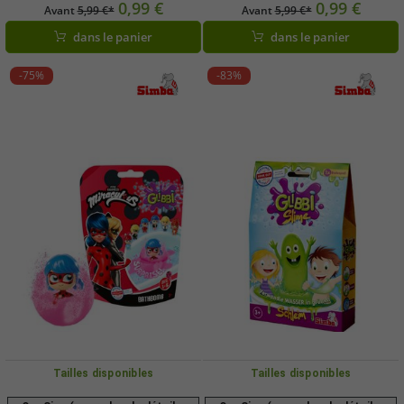
bain des enfants dès 3 ans - Bombe
ans - 4 bombes de bain colorées et
0,99 €
0,99 €
Avant
5,99 €*
Avant
5,99 €*
de bain effervescente à effet arc-en-
parfumées - Couleurs assorties
dans le panier
dans le panier
ciel et parfum fraise
-75%
-83%
Tailles disponibles
Tailles disponibles