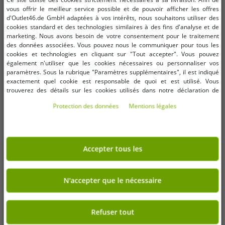
vous offrir le meilleur service possible et de pouvoir afficher les offres
d'Outlet46.de GmbH adaptées à vos intérêts, nous souhaitons utiliser des
cookies standard et des technologies similaires à des fins d'analyse et de
Computer BILD choisit les Top Shops 2017 :
marketing. Nous avons besoin de votre consentement pour le traitement
des données associées. Vous pouvez nous le communiquer pour tous les
Outlet46.de fait partie de la catégorie Mode &
cookies et technologies en cliquant sur "Tout accepter". Vous pouvez
Accessoires
également n'utiliser que les cookies nécessaires ou personnaliser vos
paramètres. Sous la rubrique "Paramètres supplémentaires", il est indiqué
exactement quel cookie est responsable de quoi et est utilisé. Vous
Une fois par an,
Computer BILD
, avec le portail de
trouverez des détails sur les cookies utilisés dans notre déclaration de
statistiques Statista, sélectionne les meilleurs e-
protection des données. Vous pouvez également y révoquer votre
commerçants et
décerne le sceau « Top Shop »
. Si vous
Protection des données
Mentions légales
consentement à tout moment. Les coordonnées se trouvent dans les
voyez ce sceau sur une boutique en ligne, vous pouvez
mentions légales.
être sûr d’y acheter facilement et en toute sérénité. Ainsi,
Outlet46
—
pour la troisième année consécutive
— a
Accepter tous les
obtenu le
sceau Top Shop
.
Vous trouverez l’article ici »
N'accepter que le nécessaire
Refuser tout