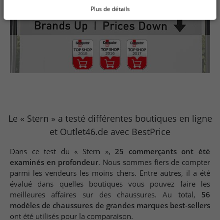
Plus de détails
Le « Stern » a testé différentes boutiques en ligne
et Outlet46.de avec BestPrice
Dans ce test du « Stern »,
25 commerçants ont été
examinés en profondeur
. Nous sommes fiers de compter
parmi les vendeurs les moins chers. Entre autres, il a été
évalué dans quelles boutiques vous pouvez faire les
meilleures affaires sur des chaussures. Au total,
56
modèles de chaussures de grandes marques best-sellers
ont été utilisés pour la comparaison.