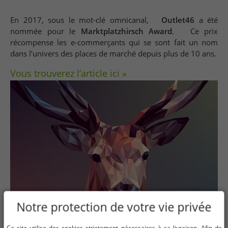
En 2017, sous le mot-clé omnicanal,
Outlet46
a été
nommée pour le
Marktplatzhirsch Award
. Ce prix
récompense les e-commerçants qui se sont fait un nom
dans l’univers des places de marché depuis plus de 10 ans.
Vous trouverez l’article ici »
Notre protection de votre vie privée
Ce site utilise des cookies strictement nécessaires à sa livraison. Afin de