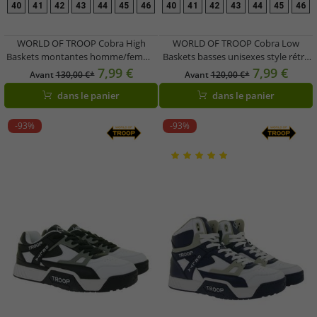
40
41
42
43
44
45
46
40
41
42
43
44
45
46
WORLD OF TROOP Cobra High
WORLD OF TROOP Cobra Low
Baskets montantes homme/femme
Baskets basses unisexes style rétro
style rétro 3PP0170102 2151 BA
3PP0170101 4111 CA
7,99 €
7,99 €
Avant
130,00 €*
Avant
120,00 €*
Blanc/Noir
Blanc/Bleu/Rouge
dans le panier
dans le panier
-93%
-93%