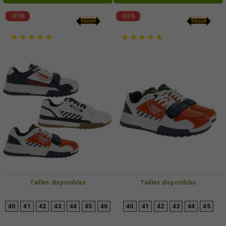
Blanc/Bleu/Rouge
-93%
-93%
Tailles disponibles
Tailles disponibles
40
41
42
43
44
45
46
40
41
42
43
44
45