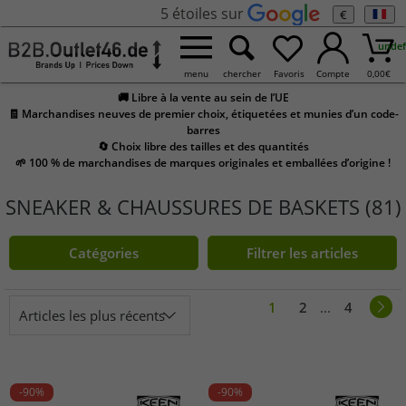
5 étoiles sur
€
undef
menu
chercher
Favoris
Compte
0,00
€
🚚 Libre à la vente au sein de l’UE
🧾 Marchandises neuves de premier choix, étiquetées et munies d’un code-
barres
🔄 Choix libre des tailles et des quantités
🌱 100 % de marchandises de marques originales et emballées d’origine !
SNEAKER & CHAUSSURES DE BASKETS (81)
Catégories
Filtrer les articles
1
2
...
4
Articles les plus récents
-90%
-90%