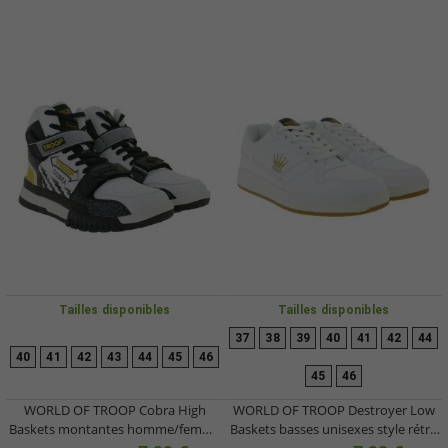
Tailles disponibles
Tailles disponibles
37
38
39
40
41
42
44
40
41
42
43
44
45
46
45
46
WORLD OF TROOP Cobra High
WORLD OF TROOP Destroyer Low
Baskets montantes homme/femme
Baskets basses unisexes style rétro
style rétro 3PP0170102 2111 AA
3PP0150101 1177 CA Blanc