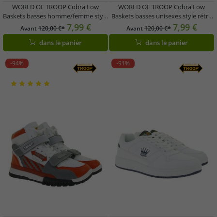
WORLD OF TROOP Cobra Low
WORLD OF TROOP Cobra Low
Baskets basses homme/femme style
Baskets basses unisexes style rétro
rétro 80103 Blanc/Rouge, Blanc/Noir
3PP0170101 1161 AA
7,99 €
7,99 €
Avant
120,00 €*
Avant
120,00 €*
ou Blanc/Bleu
Blanc/Rouge/Bleu
dans le panier
dans le panier
-94%
-91%