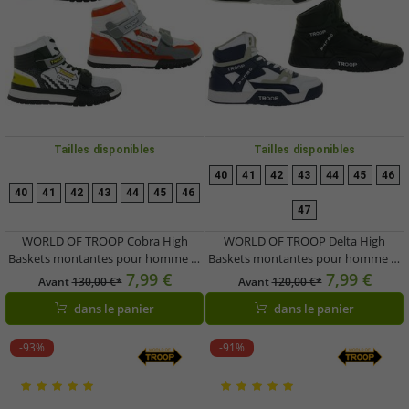
Tailles disponibles
Tailles disponibles
40
41
42
43
44
45
46
40
41
42
43
44
45
46
47
WORLD OF TROOP Cobra High
WORLD OF TROOP Delta High
Baskets montantes pour homme et
Baskets montantes pour homme et
femme - Style rétro - Référence
femme, style skate rétro, référence
7,99 €
7,99 €
Avant
130,00 €*
Avant
120,00 €*
80104 - Coloris : Blanc/Noir/Jaune,
80102, blanc/bleu, blanc/noir ou noir
dans le panier
dans le panier
Blanc/Gris/Rouge ou Blanc/Noir
-93%
-91%