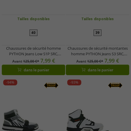
Tailles disponibles
Tailles disponibles
40
39
Chaussures de sécurité homme
Chaussures de sécurité montantes
PYTHON Jeans Low S1P SRC,
homme PYTHON Jeans S3 SRC,
chaussures de travail avec semelle à
chaussures de travail avec semelle à
7,99 €
7,99 €
Avant
125,00 €*
Avant
125,00 €*
mémoire de forme, classe de
mémoire de forme, classe de
dans le panier
dans le panier
protection S1P PS5150 Bleu/Noir
protection S3 PS5151 Bleu/Noir
-94%
-93%