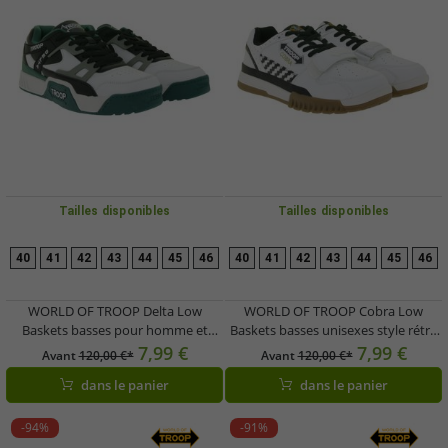
Tailles disponibles
Tailles disponibles
40
41
42
43
44
45
46
40
41
42
43
44
45
46
WORLD OF TROOP Delta Low
WORLD OF TROOP Cobra Low
Baskets basses pour homme et
Baskets basses unisexes style rétro
femme, style rétro, style skater,
3PP0170101 1177 BA Blanc/Noir
7,99 €
7,99 €
Avant
120,00 €*
Avant
120,00 €*
référence 3PP0160101 1195 AA,
dans le panier
dans le panier
blanc/vert/noir
-94%
-91%