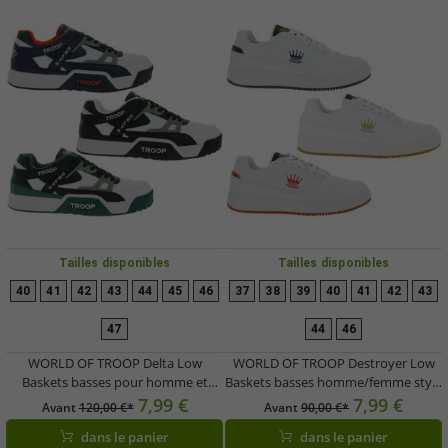
Tailles disponibles
Tailles disponibles
40
41
42
43
44
45
46
37
38
39
40
41
42
43
47
44
46
WORLD OF TROOP Delta Low
WORLD OF TROOP Destroyer Low
Baskets basses pour homme et
Baskets basses homme/femme style
femme, style skate rétro, référence
rétro 80100 Blanc/Marine,
7,99 €
7,99 €
Avant
120,00 €*
Avant
90,00 €*
80101 : Blanc/Vert/Noir,
Blanc/Rouge ou Blanc/Or
dans le panier
dans le panier
Blanc/Gris/Noir ou