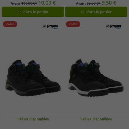
véritable beige, avec technologie
confortables, respirantes et
10,00 €
9,50 €
Avant
100,00 €*
Avant
95,00 €*
anti-odeurs écologique (réf.
décontractées, avec tige en maille,
dans le panier
dans le panier
1026406)
1030078 Noir
-94%
-94%
Tailles disponibles
Tailles disponibles