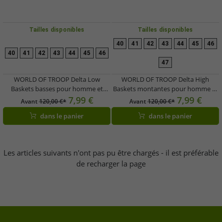
Tailles disponibles
Tailles disponibles
40
41
42
43
44
45
46
40
41
42
43
44
45
46
47
WORLD OF TROOP Delta Low
WORLD OF TROOP Delta High
Baskets basses pour homme et
Baskets montantes pour homme et
femme, style rétro, style skater, réf.
femme, style rétro, style skater,
7,99 €
7,99 €
Avant
120,00 €*
Avant
120,00 €*
3PP0160101 2151 BA, blanc/gris/noir
référence 3PP0160102 4111 CA,
dans le panier
dans le panier
coloris blanc/bleu/noir
Les articles suivants n'ont pas pu être chargés - il est préférable
de recharger la page