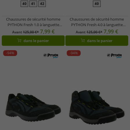
40
41
42
40
Chaussures de sécurité homme
Chaussures de sécurité homme
PYTHON Fresh 1.0 à languette
PYTHON Fresh 4.0 à languette
rafraîchissante, en cuir véritable
rafraîchissante - Cuir véritable et
7,99 €
7,99 €
Avant
125,00 €*
Avant
125,00 €*
avec semelle à mémoire de forme,
semelle intérieure en mousse à
dans le panier
dans le panier
classe de sécurité S3 PS5300, noires
mémoire de forme - Classe de
protection S1P PS5303 Noir/Gris
-94%
-94%