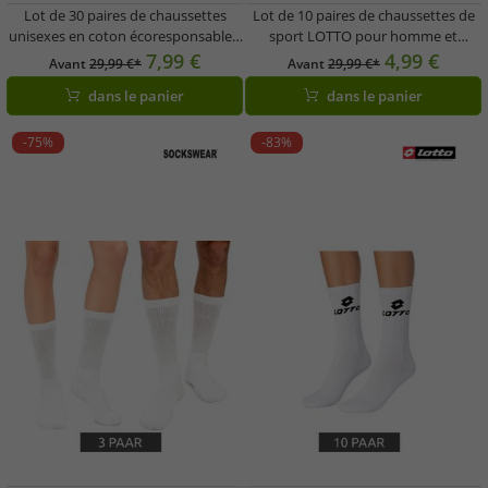
Lot de 30 paires de chaussettes
Lot de 10 paires de chaussettes de
unisexes en coton écoresponsables,
sport LOTTO pour homme et
chaussettes simples pour baskets,
femme - Chaussettes
7,99 €
4,99 €
Avant
29,99 €*
Avant
29,99 €*
chaussettes basses, gris/blanc/gris
d'entraînement, chaussettes de
dans le panier
dans le panier
clair/bleu clair/bleu
tennis, chaussettes en coton - Blanc,
gris ou noir
-75%
-83%