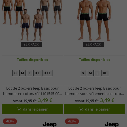
Tailles disponibles
Tailles disponibles
S
M
L
XL
XXL
S
M
L
XL
Lot de 2 boxers Jeep Basic pour
Lot de 2 boxers Jeep Basic pour
homme, en coton, réf. I101545-001,
homme, sous-vêtements en coton,
coloris noir, gris foncé ou bleu foncé
101545-N147, Noir
3,49 €
3,49 €
Avant
19,95 €*
Avant
19,95 €*
dans le panier
dans le panier
-83%
-83%