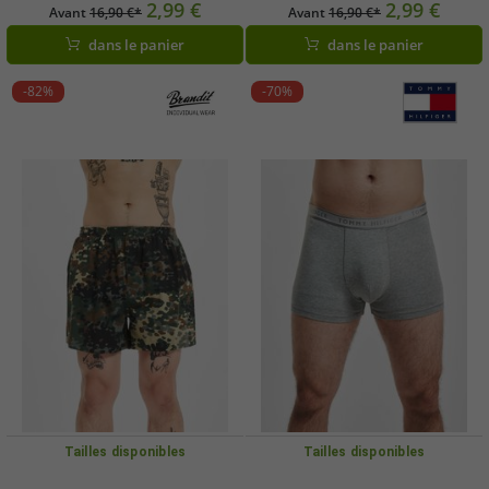
coton, motif camouflage foncé
coton, noir forêt
2,99 €
2,99 €
Avant
16,90 €*
Avant
16,90 €*
Woodland.
dans le panier
dans le panier
-82%
-70%
Tailles disponibles
Tailles disponibles