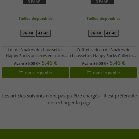
Tailles disponibles
Tailles disponibles
36-40
41-46
36-40
41-46
Lot de 3 paires de chaussettes
Coffret cadeau de 3 paires de
Happy Socks unisexes en coton,
chaussettes Happy Socks Collector's
imprimé smiley, pour tous les jours,
Edition unisexe en coton, imprimé
5,46 €
5,46 €
Avant
35,00 €*
Avant
35,00 €*
présenté dans une boîte cadeau
smiley, pour tous les jours
dans le panier
dans le panier
XSMY08-6700 (Jaune/Noir/Bleu)
(XATSMI08-9300, multicolore)
Les articles suivants n'ont pas pu être chargés - il est préférable
de recharger la page