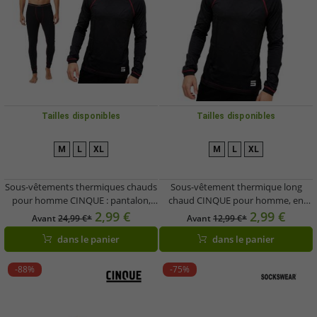
Tailles disponibles
Tailles disponibles
M
L
XL
M
L
XL
Sous-vêtements thermiques chauds
Sous-vêtement thermique long
pour homme CINQUE : pantalon,
chaud CINQUE pour homme, en
caleçon long ou t-shirt thermique
coton, coloris 50713, noir/rouge
2,99 €
2,99 €
Avant
24,99 €*
Avant
12,99 €*
long en coton, noir/rouge
dans le panier
dans le panier
-88%
-75%