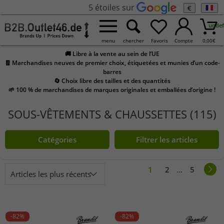
5 étoiles sur
€
undef
menu
chercher
Favoris
Compte
0,00
€
🚚 Libre à la vente au sein de l’UE
🧾 Marchandises neuves de premier choix, étiquetées et munies d’un code-
barres
🔄 Choix libre des tailles et des quantités
🌱 100 % de marchandises de marques originales et emballées d’origine !
SOUS-VÊTEMENTS & CHAUSSETTES (115)
Catégories
Filtrer les articles
1
2
...
5
Articles les plus récents
-82%
-82%