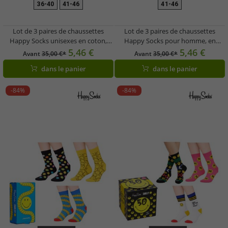
36-40
41-46
41-46
Lot de 3 paires de chaussettes
Lot de 3 paires de chaussettes
Happy Socks unisexes en coton,
Happy Socks pour homme, en
imprimé smiley, pour tous les jours,
coton, motif Noël - Coffret cadeau
5,46 €
5,46 €
Avant
35,00 €*
Avant
35,00 €*
présenté dans une boîte cadeau.
XTFH08-4300 Rouge/Noir
dans le panier
dans le panier
Coloris : jaune/noir/bleu ou
noir/rose/blanc.
-84%
-84%