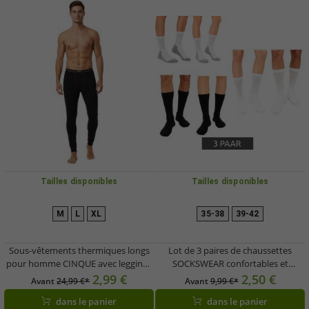
Tailles disponibles
Tailles disponibles
M
L
XL
35-38
39-42
Sous-vêtements thermiques longs
Lot de 3 paires de chaussettes
pour homme CINQUE avec leggings
SOCKSWEAR confortables et
en coton, noir/rouge
respirantes pour diabétiques
2,99 €
2,50 €
Avant
24,99 €*
Avant
9,99 €*
(femmes et hommes), en coton avec
dans le panier
dans le panier
bord-côtes confort, blanches, noires