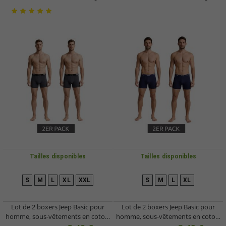
Tailles disponibles
Tailles disponibles
S
M
L
XL
XXL
S
M
L
XL
Lot de 2 boxers Jeep Basic pour
Lot de 2 boxers Jeep Basic pour
homme, sous-vêtements en coton,
homme, sous-vêtements en coton,
101545-N154, gris foncé
101545-N413, bleu foncé