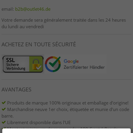
email:
b2b@outlet46.de
Votre demande sera généralement traitée dans les 24 heures
du lundi au vendredi
ACHETEZ EN TOUTE SÉCURITÉ
AVANTAGES
Produits de marque 100% originaux et emballage d'origine!
Marchandise neuve 1er choix, étiquetée et munie d'un code
barre.
Librement disponible dans l'UE
Montant minimum de commande : 199 € net | Pas de