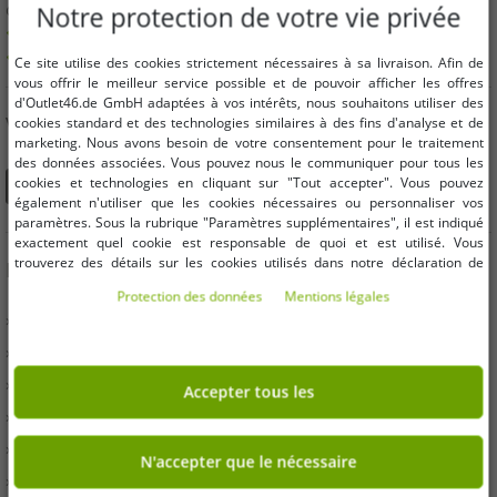
quantité minimum de commande
Notre protection de votre vie privée
Des offres jusqu'à 90% moins chères
Libre choix des tailles et des quantités
Ce site utilise des cookies strictement nécessaires à sa livraison. Afin de
vous offrir le meilleur service possible et de pouvoir afficher les offres
d'Outlet46.de GmbH adaptées à vos intérêts, nous souhaitons utiliser des
VOUS POUVEZ ÉGALEMENT NOUS TROUVER SUR
cookies standard et des technologies similaires à des fins d'analyse et de
marketing. Nous avons besoin de votre consentement pour le traitement
des données associées. Vous pouvez nous le communiquer pour tous les
cookies et technologies en cliquant sur "Tout accepter". Vous pouvez
également n'utiliser que les cookies nécessaires ou personnaliser vos
paramètres. Sous la rubrique "Paramètres supplémentaires", il est indiqué
exactement quel cookie est responsable de quoi et est utilisé. Vous
trouverez des détails sur les cookies utilisés dans notre déclaration de
INFORMATION
protection des données. Vous pouvez également y révoquer votre
Protection des données
Mentions légales
consentement à tout moment. Les coordonnées se trouvent dans les
» Entreprises
mentions légales.
» Vos avantages
» Produits originaux et récompenses Outlet46
Accepter tous les
» Presse
» Conditions
N'accepter que le nécessaire
» protection des données