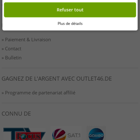
» Imprimer
Refuser tout
Plus de détails
UN SERVICE
» Paiement & Livraison
» Contact
» Bulletin
GAGNEZ DE L'ARGENT AVEC OUTLET46.DE
» Programme de partenariat affilié
CONNU DE