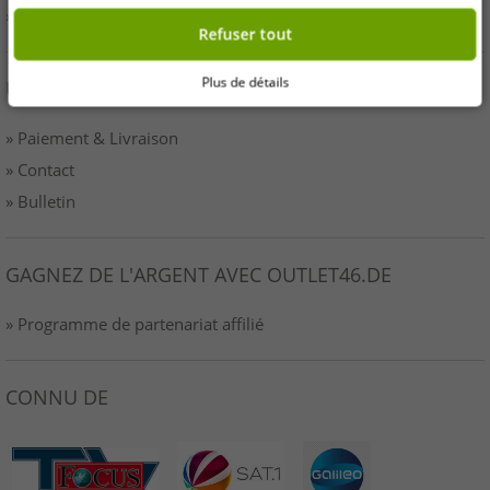
» Imprimer
Refuser tout
Plus de détails
UN SERVICE
» Paiement & Livraison
» Contact
» Bulletin
GAGNEZ DE L'ARGENT AVEC OUTLET46.DE
» Programme de partenariat affilié
CONNU DE