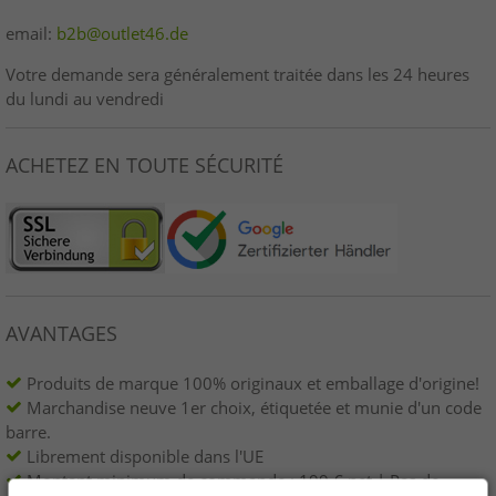
email:
b2b@outlet46.de
Votre demande sera généralement traitée dans les 24 heures
du lundi au vendredi
ACHETEZ EN TOUTE SÉCURITÉ
AVANTAGES
Produits de marque 100% originaux et emballage d'origine!
Marchandise neuve 1er choix, étiquetée et munie d'un code
barre.
Librement disponible dans l'UE
Montant minimum de commande : 199 € net | Pas de