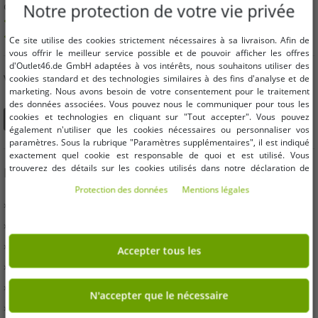
quantité minimum de commande
Notre protection de votre vie privée
Des offres jusqu'à 90% moins chères
Libre choix des tailles et des quantités
Ce site utilise des cookies strictement nécessaires à sa livraison. Afin de
vous offrir le meilleur service possible et de pouvoir afficher les offres
d'Outlet46.de GmbH adaptées à vos intérêts, nous souhaitons utiliser des
VOUS POUVEZ ÉGALEMENT NOUS TROUVER SUR
cookies standard et des technologies similaires à des fins d'analyse et de
marketing. Nous avons besoin de votre consentement pour le traitement
des données associées. Vous pouvez nous le communiquer pour tous les
cookies et technologies en cliquant sur "Tout accepter". Vous pouvez
également n'utiliser que les cookies nécessaires ou personnaliser vos
paramètres. Sous la rubrique "Paramètres supplémentaires", il est indiqué
exactement quel cookie est responsable de quoi et est utilisé. Vous
trouverez des détails sur les cookies utilisés dans notre déclaration de
INFORMATION
protection des données. Vous pouvez également y révoquer votre
Protection des données
Mentions légales
consentement à tout moment. Les coordonnées se trouvent dans les
» Entreprises
mentions légales.
» Vos avantages
» Produits originaux et récompenses Outlet46
Accepter tous les
» Presse
» Conditions
N'accepter que le nécessaire
» protection des données