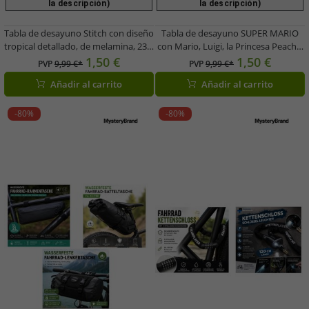
la descripción)
la descripción)
Tabla de desayuno Stitch con diseño
Tabla de desayuno SUPER MARIO
tropical detallado, de melamina, 23,5
con Mario, Luigi, la Princesa Peach y
cm x 14 cm, azul oscuro
Toad, 23,5 cm x 14 cm, melamina,
1,50 €
1,50 €
PVP
9,99 €*
PVP
9,99 €*
azul
Añadir al carrito
Añadir al carrito
-80%
-80%