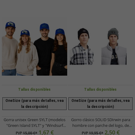
Tallas disponibles
Tallas disponibles
OneSize (para más detalles, vea
OneSize (para más detalles, vea
la descripción)
la descripción)
Gorra unisex Green SYLT (modelos
Gorro clásico SOLID SDIrwin para
"Green Island SYLT" y "Windsurf
hombre con parche del logo, de
World Cup SYLT") con visera plana y
punto (modelo 21301127-ME) en
1,67 €
2,50 €
PVP
15,00 €*
PVP
19,95 €*