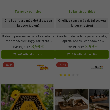
Tallas disponibles
Tallas disponibles
OneSize (para más detalles, vea
OneSize (para más detalles, vea
la descripción)
la descripción)
Bolsa impermeable para bicicleta de
Candado de cadena para bicicleta,
montaña, trekking y carretera -
aprox. 120 cm, candado de
Organizador - Negra
combinación robusto para
3,99 €
3,99 €
PVP
19,99 €*
PVP
19,99 €*
bicicletas, bicicletas eléctricas y
Añadir al carrito
Añadir al carrito
patinetes eléctricos A00083 Negro
-87%
-80%