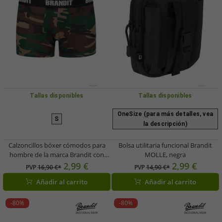
Tallas disponibles
Tallas disponibles
OneSize (para más detalles, vea
S
la descripción)
Calzoncillos bóxer cómodos para
Bolsa utilitaria funcional Brandit
hombre de la marca Brandit con
MOLLE, negra
logo, paquete de 2, algodón, color
2,99 €
2,99 €
PVP
16,90 €*
PVP
14,90 €*
negro bosque.
Añadir al carrito
Añadir al carrito
-80%
-80%