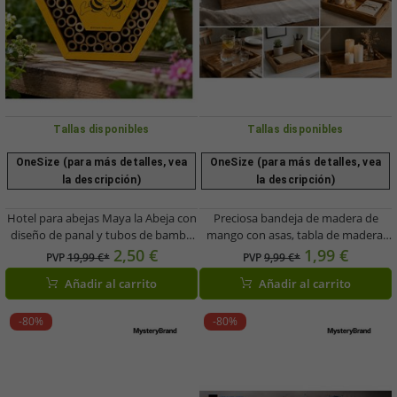
Tallas disponibles
Tallas disponibles
OneSize (para más detalles, vea
OneSize (para más detalles, vea
la descripción)
la descripción)
Hotel para abejas Maya la Abeja con
Preciosa bandeja de madera de
diseño de panal y tubos de bambú
mango con asas, tabla de madera,
natural. 15,5 x 11,8 x 17,8 cm.
bandeja de desayuno, 34 x 16 x 3,5
2,50 €
1,99 €
PVP
19,99 €*
PVP
9,99 €*
Amarillo.
cm, 126840, Marrón
Añadir al carrito
Añadir al carrito
-80%
-80%