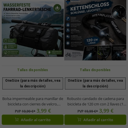
Tallas disponibles
Tallas disponibles
OneSize (para más detalles, vea
OneSize (para más detalles, vea
la descripción)
la descripción)
Bolsa impermeable para manillar de
Robusto candado de cadena para
bicicleta con cierres de velcro,
bicicleta de 120 cm con 2 llaves (1
capacidad aproximada de 9 L,
con luz LED) – Mecanismo de cierre
3,99 €
3,99 €
PVP
19,99 €*
PVP
19,99 €*
A0001919, color negro
automático – Funda de tela – Negro
Añadir al carrito
Añadir al carrito
(A0008346)