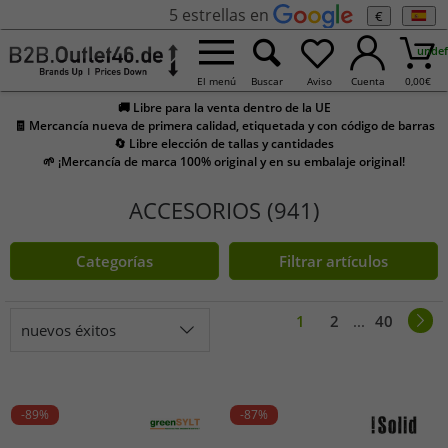
5 estrellas en
€
undef
El menú
Buscar
Aviso
Cuenta
0,00
€
🚚 Libre para la venta dentro de la UE
🧾 Mercancía nueva de primera calidad, etiquetada y con código de barras
🔄 Libre elección de tallas y cantidades
🌱 ¡Mercancía de marca 100% original y en su embalaje original!
ACCESORIOS (941)
Categorías
Filtrar artículos
1
2
...
40
nuevos éxitos
-89%
-87%