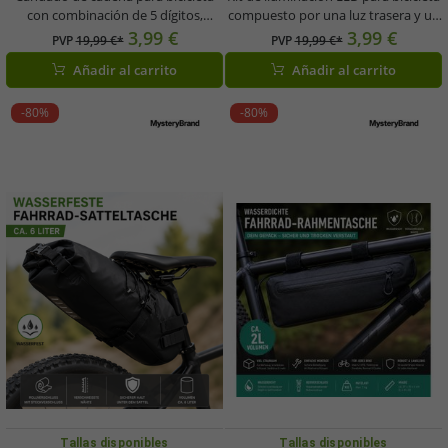
con combinación de 5 dígitos,
compuesto por una luz trasera y un
accesorio para bicicleta, aprox. 120
faro delantero con control
3,99 €
3,99 €
PVP
19,99 €*
PVP
19,99 €*
cm, A0008352, negro
automático de brillo. Accesorio para
Añadir al carrito
Añadir al carrito
bicicleta A0008349 Negro
-80%
-80%
Tallas disponibles
Tallas disponibles