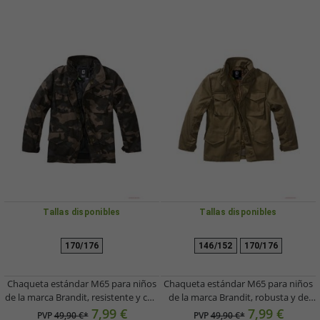
Tallas disponibles
Tallas disponibles
170/176
146/152
170/176
Chaqueta estándar M65 para niños
Chaqueta estándar M65 para niños
de la marca Brandit, resistente y con
de la marca Brandit, robusta y de
aspecto de camuflaje, color
estilo militar, en color verde oliva.
7,99 €
7,99 €
PVP
49,90 €*
PVP
49,90 €*