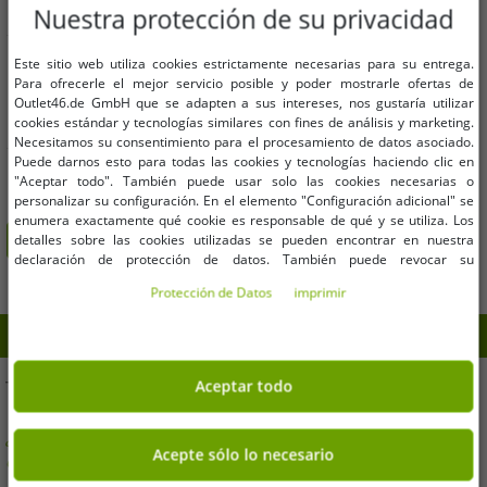
Nuestra protección de su privacidad
Tallas disponibles
Este sitio web utiliza cookies estrictamente necesarias para su entrega.
Para ofrecerle el mejor servicio posible y poder mostrarle ofertas de
Outlet46.de GmbH que se adapten a sus intereses, nos gustaría utilizar
170/176
cookies estándar y tecnologías similares con fines de análisis y marketing.
Necesitamos su consentimiento para el procesamiento de datos asociado.
Chaqueta unisex funcional de la
Puede darnos esto para todas las cookies y tecnologías haciendo clic en
marca Brandit con cremalleras,
"Aceptar todo". También puede usar solo las cookies necesarias o
personalizar su configuración. En el elemento "Configuración adicional" se
bolsillos y estampado de camuflaje.
7,99 €
PVP
49,90 €*
enumera exactamente qué cookie es responsable de qué y se utiliza. Los
detalles sobre las cookies utilizadas se pueden encontrar en nuestra
Añadir al carrito
declaración de protección de datos. También puede revocar su
consentimiento allí en cualquier momento. Los datos de contacto se pueden
Protección de Datos
imprimir
encontrar en la impresión.
TE AYUDAMOS!
Aceptar todo
¿Tiene alguna pregunta o necesita ayuda? ¡Estaremos
Acepte sólo lo necesario
encantados de asesorarte!