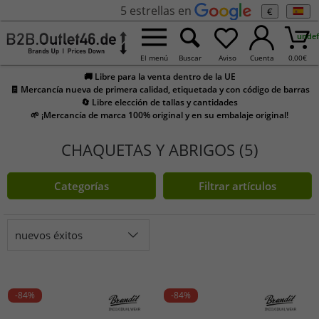
5 estrellas en
€
undef
El menú
Buscar
Aviso
Cuenta
0,00
€
🚚 Libre para la venta dentro de la UE
🧾 Mercancía nueva de primera calidad, etiquetada y con código de barras
🔄 Libre elección de tallas y cantidades
🌱 ¡Mercancía de marca 100% original y en su embalaje original!
CHAQUETAS Y ABRIGOS (5)
Categorías
Filtrar artículos
nuevos éxitos
-84%
-84%