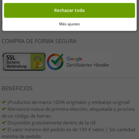
E-Mail:
b2b@outlet46.de
Rechazar todo
Su solicitud generalmente será respondida dentro de las 24
horas de lunes a viernes.
Más ajustes
COMPRA DE FORMA SEGURA
BENEFICIOS
¡Productos de marca 100% originales y embalaje original!
Mercancía nueva de primera elección, etiquetada y provista
de un código de barras.
Disponible gratuitamente dentro de la UE
El valor mínimo del pedido es de 199 € netos | Sin cantidad
mínima de pedido