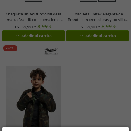
Chaqueta unisex funcional de la
Chaqueta unisex elegante de
marca Brandit con cremalleras,
Brandit con cremalleras y bolsillos,
bolsillos y estampado de camuflaje.
color caqui.
8,99 €
8,99 €
PVP
59,99 €*
PVP
59,90 €*
Añadir al carrito
Añadir al carrito
-84%