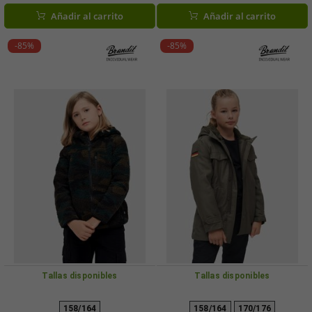
camuflaje oscuro.
Añadir al carrito
Añadir al carrito
-85%
-85%
Tallas disponibles
Tallas disponibles
158/164
158/164
170/176