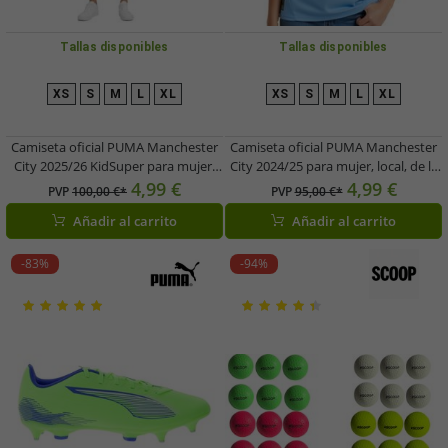
Tallas disponibles
Tallas disponibles
XS
S
M
L
XL
XS
S
M
L
XL
Camiseta oficial PUMA Manchester
Camiseta oficial PUMA Manchester
City 2025/26 KidSuper para mujer,
City 2024/25 para mujer, local, de la
diseño sostenible de la Premier
Premier League, sostenible,
4,99 €
4,99 €
PVP
100,00 €*
PVP
95,00 €*
League, 701235028 001, color blanco
701230878 001, azul claro/blanco
Añadir al carrito
Añadir al carrito
-83%
-94%