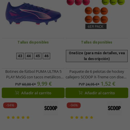
Tallas disponibles
Tallas disponibles
OneSize (para más detalles, vea
43
44
45
46
la descripción)
Botines de fútbol PUMA ULTRA 5
Paquete de 6 pelotas de hockey
PLAY MxSG con tacos metálicos
callejero SCOOP X-Treme con diseño
fijos. Zapatillas de entrenamiento,
de hoyuelos - Material deportivo -
9,99 €
1,52 €
PVP
60,00 €*
PVP
24,95 €*
deportivas, con cordones y
Blanco, verde, rosa, amarillo o
Añadir al carrito
Añadir al carrito
accesorios de fitness. 107904 Verde
naranja
neón/Azul o Morado/Rosa
-94%
-94%