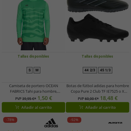
Tallas disponibles
Tallas disponibles
S
M
44 2/3
45 1/3
Camiseta de portero OCEAN
Botas de fútbol adidas para hombre
FABRICS Tahi para hombre,
Copa Pure 2 Club TF IE7525 o X
transpirable y de secado rápido, de
Crazyfast.4 FxG GY7433 para césped
1,50 €
18,48 €
PVP
39,95 €*
PVP
60,00 €*
manga larga, OUT-M-1033-OTW-25
artificial, superficies duras y de
Añadir al carrito
Añadir al carrito
Verde
hormigón en color negro.
-78%
-92%