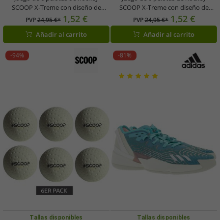
SCOOP X-Treme con diseño de
SCOOP X-Treme con diseño de
hoyuelos, equipamiento deportivo,
hoyuelos, equipamiento deportivo,
1,52 €
1,52 €
PVP
24,95 €*
PVP
24,95 €*
NL266445 Verde
NI266446, amarillo neón
Añadir al carrito
Añadir al carrito
-94%
-81%
Tallas disponibles
Tallas disponibles