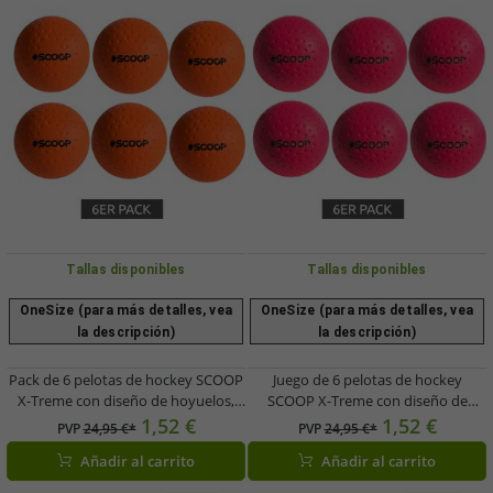
Tallas disponibles
Tallas disponibles
OneSize (para más detalles, vea
OneSize (para más detalles, vea
la descripción)
la descripción)
Pack de 6 pelotas de hockey SCOOP
Juego de 6 pelotas de hockey
X-Treme con diseño de hoyuelos,
SCOOP X-Treme con diseño de
equipamiento deportivo, NI266444
hoyuelos, equipo deportivo,
1,52 €
1,52 €
PVP
24,95 €*
PVP
24,95 €*
naranja
NL266443 rosa
Añadir al carrito
Añadir al carrito