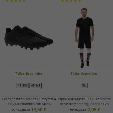
Tallas disponibles
Tallas disponibles
44 2/3
45 1/3
XL
Botas de fútbol adidas X Crazyfast.4
Espinilleras Masita TEXAS con cierre
FxG para hombre, con tacos
de velcro y amortiguador de EVA
sostenibles y suela FxG, color negro,
7101 Negro/Rojo/Blanco
13,50 €
2,05 €
PVP
60,00 €*
PVP
25,00 €*