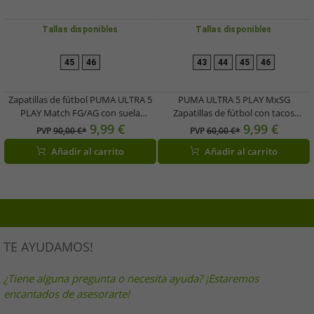
Tallas disponibles
Tallas disponibles
45
46
43
44
45
46
Zapatillas de fútbol PUMA ULTRA 5
PUMA ULTRA 5 PLAY MxSG
PLAY Match FG/AG con suela
Zapatillas de fútbol con tacos
SPEEDSYSTEM Zapatillas de
metálicos fijos Zapatillas de
9,99 €
9,99 €
PVP
90,00 €*
PVP
60,00 €*
entrenamiento con diseño de tacos
entrenamiento Zapatillas deportivas
Añadir al carrito
Añadir al carrito
FastTrax Zapatillas deportivas
Zapatillas con cordones Accesorios
Zapatillas con cordones Accesorios
de fitness 107904 03 Verde
de fitness 107687 01
neón/Azul
Púrpura/Rosa/Azul
TE AYUDAMOS!
¿Tiene alguna pregunta o necesita ayuda? ¡Estaremos
encantados de asesorarte!