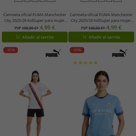
Camiseta oficial PUMA Manchester
Camiseta oficial PUMA Manchester
City 2025/26 KidSuper para mujer,
City 2025/26 KidSuper para mujer,
diseño sostenible de la Premier
camiseta sostenible de la Premier
4,99 €
4,99 €
PVP
100,00 €*
PVP
100,00 €*
League (701235028), disponible en
League (701235028 002, naranja)
Añadir al carrito
Añadir al carrito
blanco o naranja.
-95%
-95%