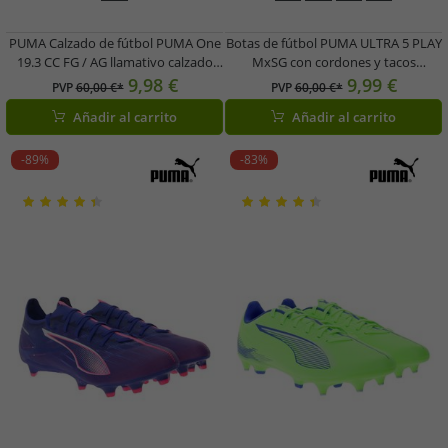
PUMA Calzado de fútbol PUMA One
Botas de fútbol PUMA ULTRA 5 PLAY
19.3 CC FG / AG llamativo calzado
MxSG con cordones y tacos
deportivo para hombre con
metálicos fijos, zapatillas de
9,98 €
9,99 €
PVP
60,00 €*
PVP
60,00 €*
tachuelas azul
entrenamiento, zapatillas
Añadir al carrito
Añadir al carrito
deportivas, zapatillas con cordones,
accesorios de fitness 107904 01
morado/rosa
-89%
-83%