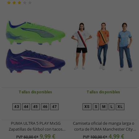
Tallas disponibles
Tallas disponibles
43
44
45
46
47
XS
S
M
L
XL
PUMA ULTRA 5 PLAY MxSG
Camiseta oficial de manga larga o
Zapatillas de fútbol con tacos
corta de PUMA Manchester City
metálicos fijos Zapatillas de
para mujer, fabricada en material
9,99 €
4,99 €
PVP
60,00 €*
PVP
100,00 €*