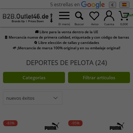
5 estrellas en
€
undef
El menú
Buscar
Aviso
Cuenta
0,00
€
🚚 Libre para la venta dentro de la UE
🧾 Mercancía nueva de primera calidad, etiquetada y con código de barras
🔄 Libre elección de tallas y cantidades
🌱 ¡Mercancía de marca 100% original y en su embalaje original!
DEPORTES DE PELOTA (24)
Categorías
Filtrar artículos
nuevos éxitos
-83%
-95%