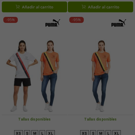
entrenamiento Zapatillas deportivas
sostenible, disponible en blanco,
Añadir al carrito
Añadir al carrito
Zapatillas con cordones Accesorios
naranja, azul, rojo, gris o marrón.
de fitness 107904 Verde neón/azul o
morado/rosa
-95%
-95%
Tallas disponibles
Tallas disponibles
XS
S
M
L
XL
XS
S
M
L
XL