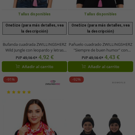
Tallas disponibles
Tallas disponibles
OneSize (para más detalles, vea
OneSize (para más detalles, vea
la descripción)
la descripción)
Bufanda cuadrada ZWILLINGSHERZ
Pañuelo cuadrado ZWILLINGSHERZ
Wild Jungle con leopardo y letras
"Siempre de buen humor" con
WILD, 3016Q-2907-20
estampado llamativo y adornos,
4,92 €
4,43 €
PVP
49,16 €*
PVP
49,16 €*
rosa/marrón/multicolor
3016Q-0209-5 rosa/naranja
Añadir al carrito
Añadir al carrito
-91%
-92%