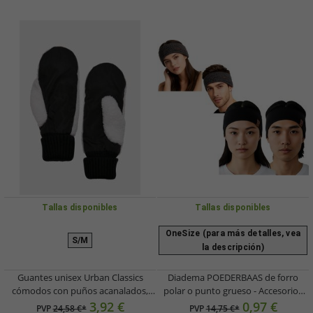
Tallas disponibles
Tallas disponibles
OneSize (para más detalles, vea
S/M
la descripción)
Guantes unisex Urban Classics
Diadema POEDERBAAS de forro
cómodos con puños acanalados,
polar o punto grueso - Accesorios
color negro.
deportivos - Material deportivo -
3,92 €
0,97 €
PVP
24,58 €*
PVP
14,75 €*