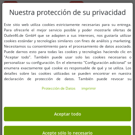
-90%
-91%
Nuestra protección de su privacidad
Este sitio web utiliza cookies estrictamente necesarias para su entrega.
Para ofrecerle el mejor servicio posible y poder mostrarle ofertas de
Outlet46.de GmbH que se adapten a sus intereses, nos gustaría utilizar
cookies estándar y tecnologías similares con fines de análisis y marketing.
Necesitamos su consentimiento para el procesamiento de datos asociado.
Puede darnos esto para todas las cookies y tecnologías haciendo clic en
"Aceptar todo". También puede usar solo las cookies necesarias o
personalizar su configuración. En el elemento "Configuración adicional" se
enumera exactamente qué cookie es responsable de qué y se utiliza. Los
detalles sobre las cookies utilizadas se pueden encontrar en nuestra
declaración de protección de datos. También puede revocar su
consentimiento allí en cualquier momento. Los datos de contacto se pueden
Protección de Datos
imprimir
encontrar en la impresión.
Tallas disponibles
Tallas disponibles
Aceptar todo
OneSize (para más detalles, vea
OneSize (para más detalles, vea
la descripción)
la descripción)
Acepte sólo lo necesario
Elegante bufanda Roberto Cavalli
Bufanda de HORA DE AVENTURAS