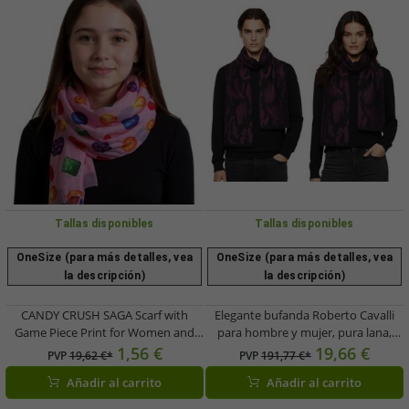
Tallas disponibles
Tallas disponibles
OneSize (para más detalles, vea
OneSize (para más detalles, vea
la descripción)
la descripción)
CANDY CRUSH SAGA Scarf with
Elegante bufanda Roberto Cavalli
Game Piece Print for Women and
para hombre y mujer, pura lana,
Children, Summer Scarf
WOV06600003-02374, negro/rojo
1,56 €
19,66 €
PVP
19,62 €*
PVP
191,77 €*
SF030408CCS Pink
Añadir al carrito
Añadir al carrito