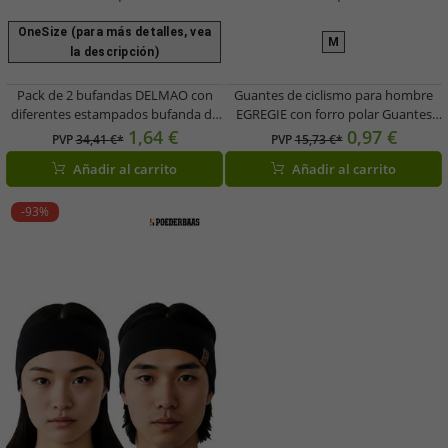
OneSize (para más detalles, vea
M
la descripción)
Pack de 2 bufandas DELMAO con
Guantes de ciclismo para hombre
diferentes estampados bufanda de
EGREGIE con forro polar Guantes
uso diario 8168 3644
para correr con función táctil para
1,64 €
0,97 €
PVP
34,41 €*
PVP
15,73 €*
Blanco/Negro/Rojo
smartphone Guantes deportivos
Añadir al carrito
Añadir al carrito
negros
-93%