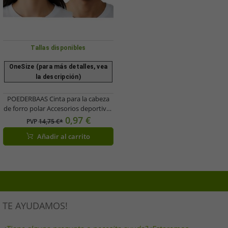
Tallas disponibles
OneSize (para más detalles, vea
la descripción)
POEDERBAAS Cinta para la cabeza
de forro polar Accesorios deportivos
Equipamiento deportivo HB01
0,97 €
PVP
14,75 €*
Negro
Añadir al carrito
TE AYUDAMOS!