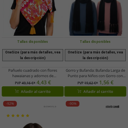
Tallas disponibles
Tallas disponibles
OneSize (para más detalles, vea
OneSize (para más detalles, vea
la descripción)
la descripción)
Pañuelo cuadrado con flores
Gorro y Bufanda: Bufanda Larga de
hawaianas y adornos de
Punto para Niños con Gorro con
ZWILLINGSHERZ, 3016Q-2907-90,
Pompón SF157827PLB Gris
4,43 €
1,56 €
PVP
49,16 €*
PVP
19,62 €*
color naranja/rosa
Añadir al carrito
Añadir al carrito
-92%
-90%