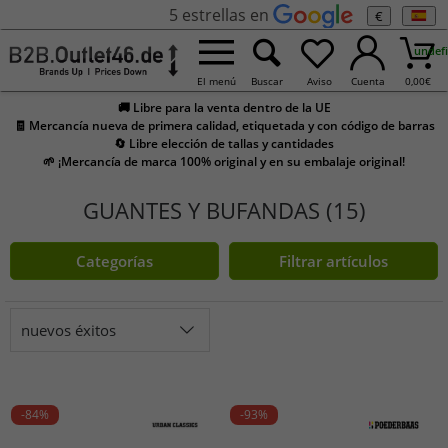
5 estrellas en
€
undef
El menú
Buscar
Aviso
Cuenta
0,00
€
🚚 Libre para la venta dentro de la UE
🧾 Mercancía nueva de primera calidad, etiquetada y con código de barras
🔄 Libre elección de tallas y cantidades
🌱 ¡Mercancía de marca 100% original y en su embalaje original!
GUANTES Y BUFANDAS (15)
Categorías
Filtrar artículos
nuevos éxitos
-84%
-93%