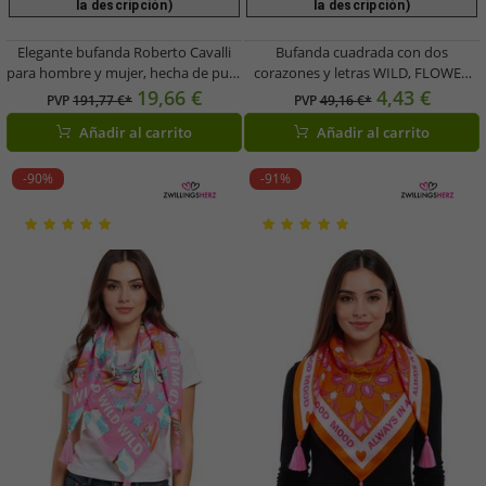
la descripción)
la descripción)
Elegante bufanda Roberto Cavalli
Bufanda cuadrada con dos
para hombre y mujer, hecha de pura
corazones y letras WILD, FLOWER
lana, disponible en negro/gris,
LOVE o LIVE YOUR BEST LIFE, color
19,66 €
4,43 €
PVP
191,77 €*
PVP
49,16 €*
negro/rojo o gris/negro.
rosa/marrón, rosa/turquesa o
Añadir al carrito
Añadir al carrito
rosa/naranja, 3016Q-2907
-90%
-91%