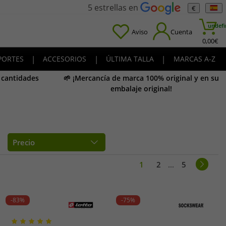
5 estrellas en
€
undefi
Aviso
Cuenta
0,00
€
PORTES
|
ACCESORIOS
|
ÚLTIMA TALLA
|
MARCAS A-Z
y cantidades
🌱 ¡Mercancía de marca 100% original y en su
embalaje original!
Precio
1
2
...
5
-83%
-75%