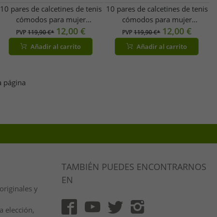
10 pares de calcetines de tenis
10 pares de calcetines de tenis
cómodos para mujer
cómodos para mujer
ZWILLINGSHERZ con
12,00 €
ZWILLINGSHERZ con bordado
12,00 €
PVP
119,90 €*
PVP
119,90 €*
estampado de leopardo -
de corazón, calcetines de
Añadir al carrito
Añadir al carrito
Calcetines de algodón para uso
algodón para uso diario
diario 4603S K248144
(modelo 4603S K248141,
Blanco/Azul
blanco/azul)
a página
TAMBIÉN PUEDES ENCONTRARNOS
EN
riginales y
 elección,