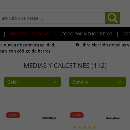
|
OFERTAS LIMITADAS
|
¡TODO POR MENOS DE X€!
|
DE
a nueva de primera calidad,
🔄 Libre elección de tallas 
da y con código de barras
MEDIAS Y CALCETINES (112)
Color
Género
-75%
-73%