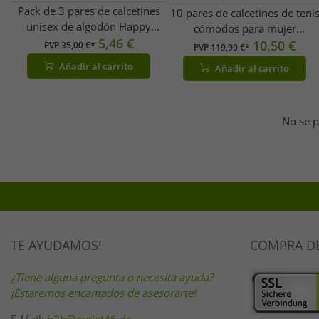
Pack de 3 pares de calcetines
10 pares de calcetines de teni
unisex de algodón Happy
cómodos para mujer
Socks Edición Coleccionista con
5,46 €
ZWILLINGSHERZ con
10,50 €
PVP
35,00 €*
PVP
119,90 €*
estampado de caritas
estampado de leopardo,
Añadir al carrito
Añadir al carrito
sonrientes. Calcetines para el
ideales para el día a día, de
día a día en caja de regalo
algodón (modelo 4603S
XATSMI08-9300 Multicolor
K258183, color gris/marrón)
No se p
TE AYUDAMOS!
COMPRA D
¿Tiene alguna pregunta o necesita ayuda?
¡Estaremos encantados de asesorarte!