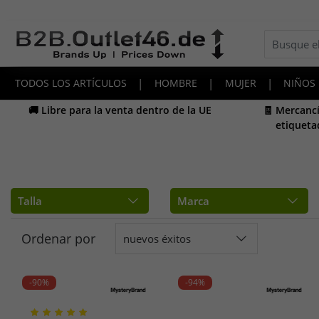
TODOS LOS ARTÍCULOS
|
HOMBRE
|
MUJER
|
NIÑOS
🚚 Libre para la venta dentro de la UE
🧾 Mercancí
etiqueta
Talla
Marca
Ordenar por
nuevos éxitos
-90%
-94%