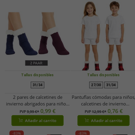
Tallas disponibles
Tallas disponibles
31/34
27/30
31/34
2 pares de calcetines de
Pantuflas cómodas para niños
invierno abrigados para niños,
calcetines de invierno
antideslizantes y con forro de
0,99 €
abrigados, calcetines para
0,76 €
PVP
9,99 €*
PVP
12,99 €*
peluche (921382, azul/morado)
adolescentes, calcetines
Añadir al carrito
Añadir al carrito
antideslizantes con suela para
niñas y niños 928150
-83%
-83%