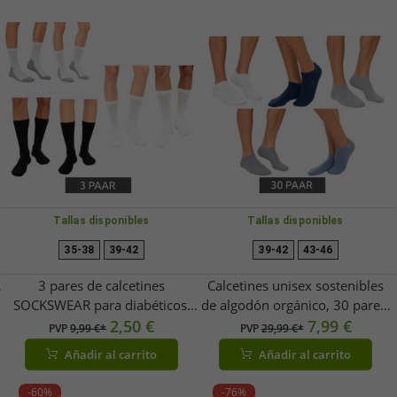
Tallas disponibles
Tallas disponibles
35-38
39-42
39-42
43-46
,
3 pares de calcetines
Calcetines unisex sostenibles
SOCKSWEAR para diabéticos,
de algodón orgánico, 30 pares,
ideales para la circulación, para
2,50 €
estilo zapatillas, cortos,
7,99 €
PVP
9,99 €*
PVP
29,99 €*
hombre y mujer. Calcetines de
medias, gris/blanco/gris
Añadir al carrito
Añadir al carrito
algodón con puño cómodo,
claro/azul claro/azul oscuro
disponibles en blanco, negro o
-60%
-76%