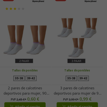
Tallas disponibles
Tallas disponibles
35-38
39-42
35-38
39-42
2 pares de calcetines
3 pares de calcetines
deportivos para mujer, 90
deportivos para mujer de 90
deniers, de algodón opaco y
0,60 €
deniers, opacos y cálidos, de
0,99 €
PVP
2,45 €*
PVP
3,99 €*
cálido, blanco/morado
algodón, color blanco.
Añadir al carrito
Añadir al carrito