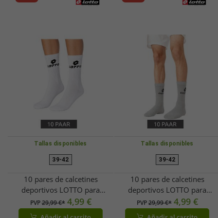
Negro/Rojo
Tallas disponibles
Tallas disponibles
39-42
39-42
10 pares de calcetines
10 pares de calcetines
deportivos LOTTO para
deportivos LOTTO para
hombre y mujer, calcetines de
4,99 €
hombre y mujer, calcetines de
4,99 €
PVP
29,99 €*
PVP
29,99 €*
entrenamiento, calcetines de
entrenamiento, calcetines de
Añadir al carrito
Añadir al carrito