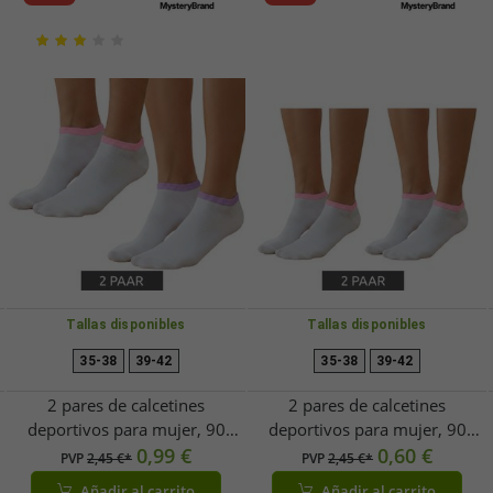
blanco/gris.
Tallas disponibles
Tallas disponibles
35-38
39-42
35-38
39-42
2 pares de calcetines
2 pares de calcetines
deportivos para mujer, 90
deportivos para mujer, 90
deniers, opacos y cálidos, de
0,99 €
deniers, de algodón opaco y
0,60 €
PVP
2,45 €*
PVP
2,45 €*
algodón, blanco/rosa o
cálido, blanco/rosa
Añadir al carrito
Añadir al carrito