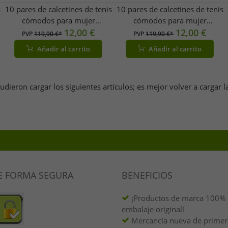
s
10 pares de calcetines de tenis
10 pares de calcetines de tenis
cómodos para mujer
cómodos para mujer
ZWILLINGSHERZ con
12,00 €
ZWILLINGSHERZ con
12,00 €
PVP
119,90 €*
PVP
119,90 €*
estampado de leopardo -
estampado de leopardo,
Añadir al carrito
Añadir al carrito
Calcetines para uso diario -
ideales para el día a día, de
Calcetines de algodón 4603S
algodón (modelo 4603S
K248144 Blanco/Rosa
K248144, blanco/rojo)
udieron cargar los siguientes artículos; es mejor volver a cargar l
E FORMA SEGURA
BENEFICIOS
¡Productos de marca 100% o
embalaje original!
Mercancía nueva de primera