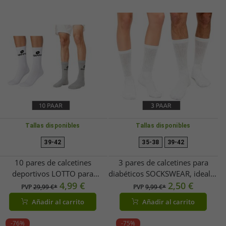
Tallas disponibles
Tallas disponibles
39-42
35-38
39-42
10 pares de calcetines
3 pares de calcetines para
deportivos LOTTO para
diabéticos SOCKSWEAR, ideales
hombre y mujer - Calcetines de
4,99 €
para la circulación, para mujer
2,50 €
PVP
29,99 €*
PVP
9,99 €*
entrenamiento, tenis y algodón
y hombre, de algodón con
Añadir al carrito
Añadir al carrito
- Blanco, gris o negro
puño cómodo, 7673244, color
blanco
-76%
-75%