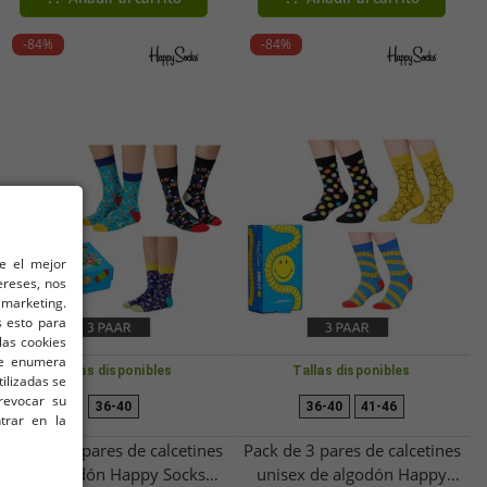
-84%
-84%
le el mejor
ereses, nos
marketing.
 esto para
las cookies
 se enumera
Tallas disponibles
Tallas disponibles
tilizadas se
revocar su
36-40
36-40
41-46
trar en la
Pack de 3 pares de calcetines
Pack de 3 pares de calcetines
de algodón Happy Socks
unisex de algodón Happy