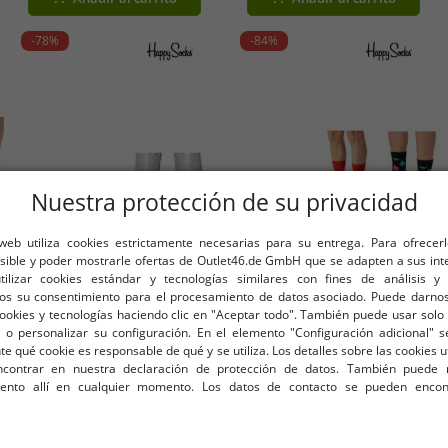
blanco/lila
-78%
-84%
Nuestra protección de su privacidad
 web utiliza cookies estrictamente necesarias para su entrega. Para ofrecer
osible y poder mostrarle ofertas de Outlet46.de GmbH que se adapten a sus int
utilizar cookies estándar y tecnologías similares con fines de análisis y 
os su consentimiento para el procesamiento de datos asociado. Puede darnos
cookies y tecnologías haciendo clic en "Aceptar todo". También puede usar solo 
 o personalizar su configuración. En el elemento "Configuración adicional"
Tallas disponibles
Tallas disponibles
 qué cookie es responsable de qué y se utiliza. Los detalles sobre las cookies u
contrar en nuestra declaración de protección de datos. También puede 
36-40
41-46
iento allí en cualquier momento. Los datos de contacto se pueden encon
Paquete de 2 pares de
3 pares de calcetines de
s
calcetines Happy Socks Bestie
algodón para hombre Happy