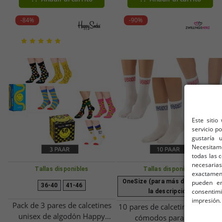
tenis, calcetines de algodón,
tenis, calcetines de algodón
blancos
8986012 grises
-84%
-90%
Este sitio
servicio p
gustaría 
Necesitam
todas las 
necesarias
Tallas disponibles
Tallas disponibles
exactamente
OneSize (para más detalles, vea
pueden en
36-40
41-46
consentim
la descripción)
impresión.
Pack de 3 pares de calcetines
10 pares de calcetines de teni
unisex de algodón Happy
cómodos para mujer