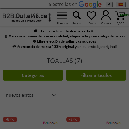
5 estrellas en
€
undef
El menú
Buscar
Aviso
Cuenta
0,00
€
🚚 Libre para la venta dentro de la UE
🧾 Mercancía nueva de primera calidad, etiquetada y con código de barras
🔄 Libre elección de tallas y cantidades
🌱 ¡Mercancía de marca 100% original y en su embalaje original!
TOALLAS (7)
Categorías
Filtrar artículos
nuevos éxitos
-87%
-87%