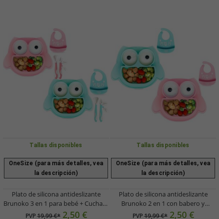
Tallas disponibles
Tallas disponibles
OneSize (para más detalles, vea
OneSize (para más detalles, vea
la descripción)
la descripción)
Plato de silicona antideslizante
Plato de silicona antideslizante
Brunoko 3 en 1 para bebé + Cuchara
Brunoko 2 en 1 con babero y
+ Babero con bandeja recolectora de
bandeja recolectora, sin BPA, rosa o
2,50 €
2,50 €
PVP
19,99 €*
PVP
19,99 €*