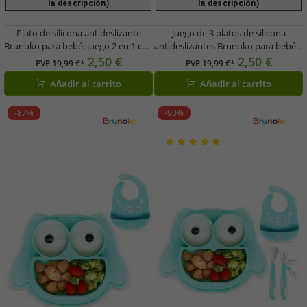
la descripción)
la descripción)
Plato de silicona antideslizante
Juego de 3 platos de silicona
Brunoko para bebé, juego 2 en 1 con
antideslizantes Brunoko para bebé +
babero y bandeja recolectora, sin
cuchara + babero con bandeja
2,50 €
2,50 €
PVP
19,99 €*
PVP
19,99 €*
BPA, rosa
recolectora de silicona, sin BPA, rosa
Añadir al carrito
Añadir al carrito
-87%
-90%