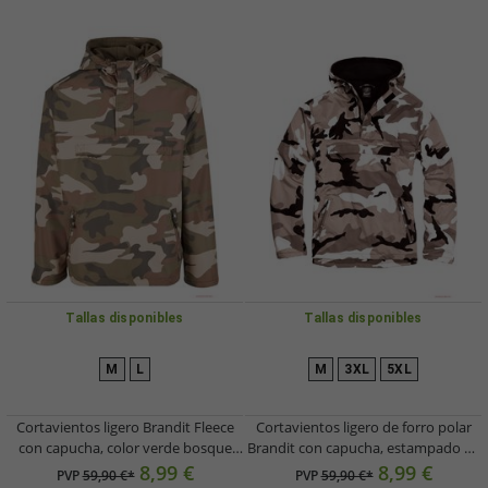
Tallas disponibles
Tallas disponibles
M
L
M
3XL
5XL
Cortavientos ligero Brandit Fleece
Cortavientos ligero de forro polar
con capucha, color verde bosque
Brandit con capucha, estampado de
claro.
camuflaje de nieve.
8,99 €
8,99 €
PVP
59,90 €*
PVP
59,90 €*