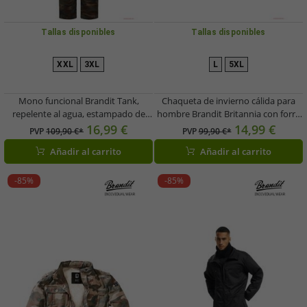
Tallas disponibles
Tallas disponibles
XXL
3XL
L
5XL
Mono funcional Brandit Tank,
Chaqueta de invierno cálida para
repelente al agua, estampado de
hombre Brandit Britannia con forro
camuflaje.
de borreguito, color camel.
16,99 €
14,99 €
PVP
109,90 €*
PVP
99,90 €*
Añadir al carrito
Añadir al carrito
-85%
-85%