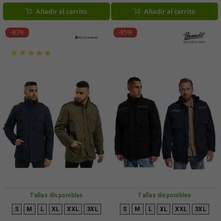
algodón, disponible en azul marino,
entretiempo en burdeos y verde
Añadir al carrito
Añadir al carrito
gris/negro/blanco, verde oliva y
oliva
negro.
-83%
-85%
Tallas disponibles
Tallas disponibles
S
M
L
XL
XXL
3XL
S
M
L
XL
XXL
3XL