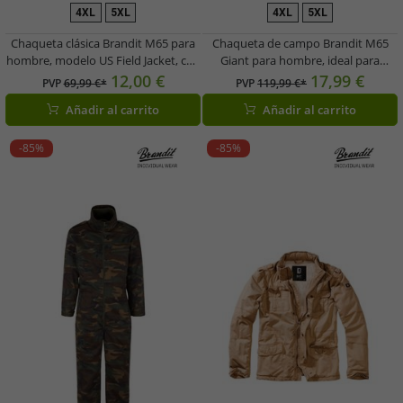
4XL
5XL
4XL
5XL
Chaqueta clásica Brandit M65 para
Chaqueta de campo Brandit M65
hombre, modelo US Field Jacket, con
Giant para hombre, ideal para
chaqueta interior extraíble (B3108),
entretiempo, de algodón con
12,00 €
17,99 €
PVP
69,99 €*
PVP
119,99 €*
disponible en azul marino o verde
capucha (modelo B3101) en negro o
Añadir al carrito
Añadir al carrito
oliva.
azul marino.
-85%
-85%