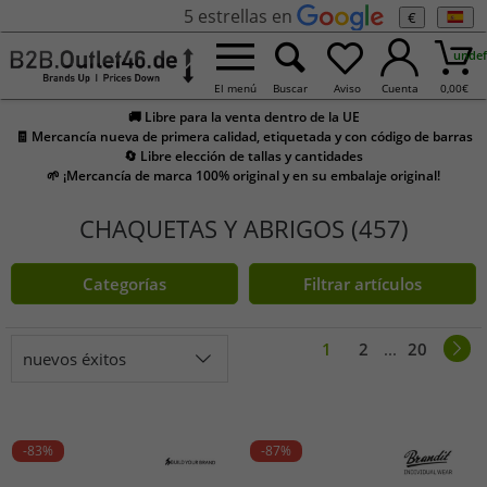
5 estrellas en
€
undef
El menú
Buscar
Aviso
Cuenta
0,00
€
🚚 Libre para la venta dentro de la UE
🧾 Mercancía nueva de primera calidad, etiquetada y con código de barras
🔄 Libre elección de tallas y cantidades
🌱 ¡Mercancía de marca 100% original y en su embalaje original!
CHAQUETAS Y ABRIGOS (457)
Categorías
Filtrar artículos
1
2
...
20
nuevos éxitos
-83%
-87%