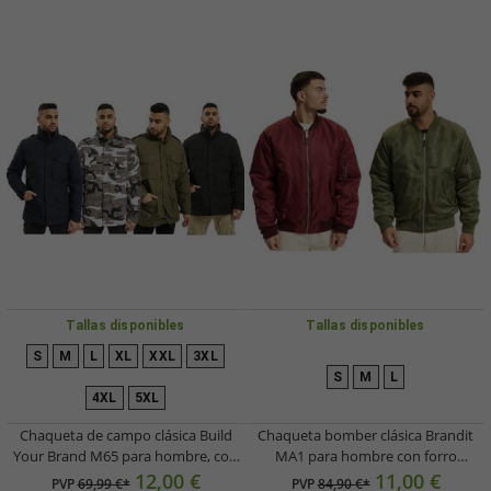
Tallas disponibles
Tallas disponibles
S
M
L
XL
XXL
3XL
S
M
L
4XL
5XL
Chaqueta de campo clásica Build
Chaqueta bomber clásica Brandit
Your Brand M65 para hombre, con
MA1 para hombre con forro
chaqueta interior independiente, de
acolchado, modelo B3149, ideal para
12,00 €
11,00 €
PVP
69,99 €*
PVP
84,90 €*