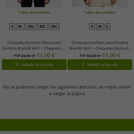
Tallas disponibles
Tallas disponibles
S
XL
3XL
4XL
5XL
S
M
L
Chaqueta bomber clásica para
Chaqueta bomber para hombre
hombre Brandit MA1 – Chaqueta de
Brandit MA1 – Chaqueta clásica de
entretiempo clásica con forro
entretiempo con forro acolchado
11,00 €
11,00 €
PVP
84,90 €*
PVP
84,90 €*
acolchado (Antracita/Naranja)
(B3149 Burdeos/Naranja)
Añadir al carrito
Añadir al carrito
No se pudieron cargar los siguientes artículos; es mejor volver
a cargar la página