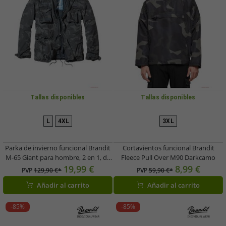
Tallas disponibles
Tallas disponibles
L
4XL
3XL
Parka de invierno funcional Brandit
Cortavientos funcional Brandit
M-65 Giant para hombre, 2 en 1, de
Fleece Pull Over M90 Darkcamo
algodón, camuflaje oscuro.
19,99 €
8,99 €
PVP
129,90 €*
PVP
59,90 €*
Añadir al carrito
Añadir al carrito
-85%
-85%