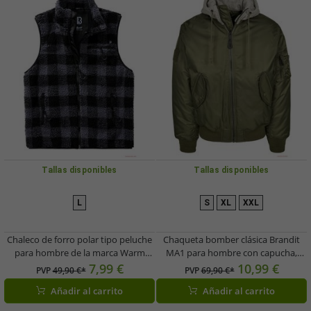
Tallas disponibles
Tallas disponibles
L
S
XL
XXL
Chaleco de forro polar tipo peluche
Chaqueta bomber clásica Brandit
para hombre de la marca Warm
MA1 para hombre con capucha,
Brandit, negro y gris.
color verde oliva/gris.
7,99 €
10,99 €
PVP
49,90 €*
PVP
69,90 €*
Añadir al carrito
Añadir al carrito