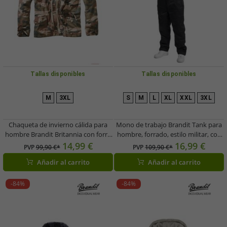
Tallas disponibles
Tallas disponibles
M
3XL
S
M
L
XL
XXL
3XL
Chaqueta de invierno cálida para
Mono de trabajo Brandit Tank para
hombre Brandit Britannia con forro
hombre, forrado, estilo militar, con
de peluche, color Light Woodland.
bolsillos con cremallera, color negro
14,99 €
16,99 €
PVP
99,90 €*
PVP
109,90 €*
Añadir al carrito
Añadir al carrito
-84%
-84%