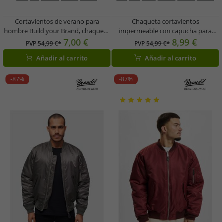
Cortavientos de verano para
Chaqueta cortavientos
hombre Build your Brand, chaqueta
impermeable con capucha para
con capucha repelente al agua
hombre Build your Brand, modelo
7,00 €
8,99 €
PVP
54,99 €*
PVP
54,99 €*
B3162 Verde Oliva
B3162, color negro
Añadir al carrito
Añadir al carrito
-87%
-87%