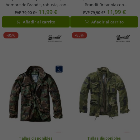
hombre de Brandit, robusta, con
Brandit Britannia con
capucha plegable, color camel.
compartimento en la capucha, color
11,99 €
11,99 €
PVP
79,90 €*
PVP
79,90 €*
índigo.
Añadir al carrito
Añadir al carrito
-85%
-85%
Tallas disponibles
Tallas disponibles