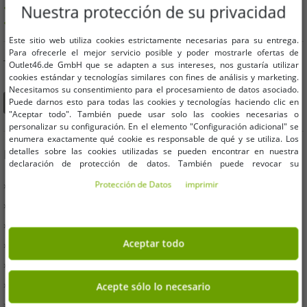
Ofertas hasta un 90% más baratas
Nuestra protección de su privacidad
Libre elección de tamaños y cantidades.
Este sitio web utiliza cookies estrictamente necesarias para su entrega.
Para ofrecerle el mejor servicio posible y poder mostrarle ofertas de
TAMBIÉN PUEDES ENCONTRARNOS EN
Outlet46.de GmbH que se adapten a sus intereses, nos gustaría utilizar
cookies estándar y tecnologías similares con fines de análisis y marketing.
Necesitamos su consentimiento para el procesamiento de datos asociado.
Puede darnos esto para todas las cookies y tecnologías haciendo clic en
"Aceptar todo". También puede usar solo las cookies necesarias o
personalizar su configuración. En el elemento "Configuración adicional" se
enumera exactamente qué cookie es responsable de qué y se utiliza. Los
detalles sobre las cookies utilizadas se pueden encontrar en nuestra
INFORMACIÓN
declaración de protección de datos. También puede revocar su
consentimiento allí en cualquier momento. Los datos de contacto se pueden
» Empresas
Protección de Datos
imprimir
encontrar en la impresión.
» Tus ventajas
» Productos originales y premios Outlet46
Aceptar todo
» Prensa especializada
» Condiciones
» Protección de Datos
Acepte sólo lo necesario
» Imprimir