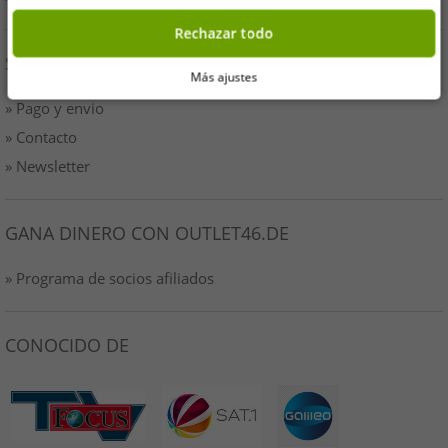
Rechazar todo
SERVICIO
Más ajustes
» Pago y envio
» Contacto
» Newsletter
GANA DINERO CON OUTLET46.DE
» Programa de socios afiliados
CONOCIDO DE