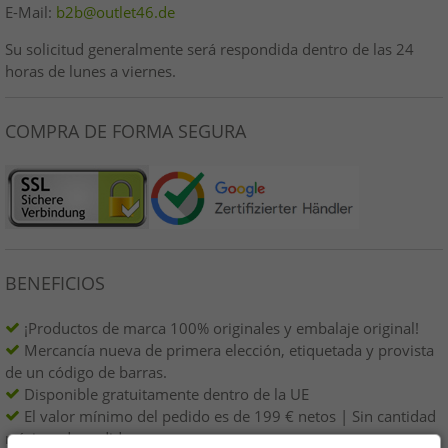
E-Mail:
b2b@outlet46.de
Su solicitud generalmente será respondida dentro de las 24
horas de lunes a viernes.
COMPRA DE FORMA SEGURA
BENEFICIOS
¡Productos de marca 100% originales y embalaje original!
Mercancía nueva de primera elección, etiquetada y provista
de un código de barras.
Disponible gratuitamente dentro de la UE
El valor mínimo del pedido es de 199 € netos | Sin cantidad
mínima de pedido