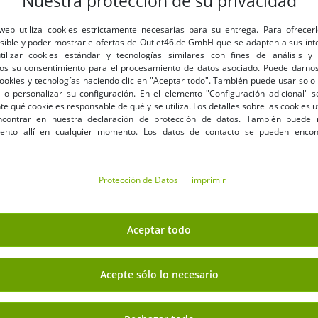
Nuestra protección de su privacidad
embalaje original!
Mercancía nueva de primera
 web utiliza cookies estrictamente necesarias para su entrega. Para ofrecer
etiquetada y provista de un c
osible y poder mostrarle ofertas de Outlet46.de GmbH que se adapten a sus int
barras.
utilizar cookies estándar y tecnologías similares con fines de análisis y 
os su consentimiento para el procesamiento de datos asociado. Puede darnos
Disponible gratuitamente d
cookies y tecnologías haciendo clic en "Aceptar todo". También puede usar solo 
El valor mínimo del pedido
 o personalizar su configuración. En el elemento "Configuración adicional"
netos | Sin cantidad mínima 
 qué cookie es responsable de qué y se utiliza. Los detalles sobre las cookies u
Ofertas hasta un 90% más 
contrar en nuestra declaración de protección de datos. También puede 
Libre elección de tamaños y
iento allí en cualquier momento. Los datos de contacto se pueden encon
Protección de Datos
imprimir
GANA DINERO CON OUT
o
» Programa de socios afiliados
Aceptar todo
Acepte sólo lo necesario