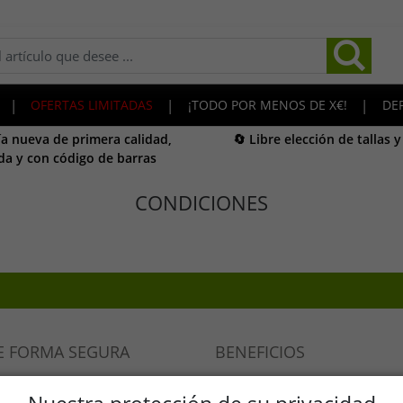
|
OFERTAS LIMITADAS
|
¡TODO POR MENOS DE X€!
|
DE
a nueva de primera calidad,
🔄 Libre elección de tallas 
da y con código de barras
CONDICIONES
E FORMA SEGURA
BENEFICIOS
¡Productos de marca 100% o