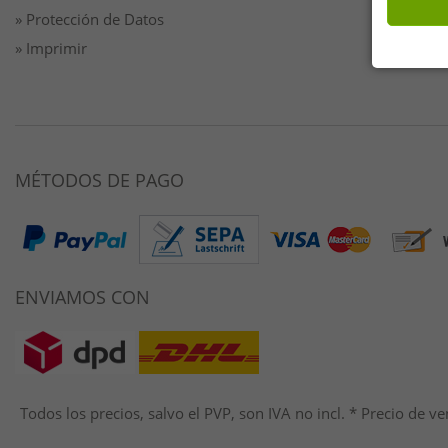
» Protección de Datos
» Imprimir
MÉTODOS DE PAGO
ENVIAMOS CON
Todos los precios, salvo el PVP, son IVA no incl. * Precio d