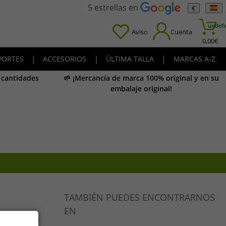
5 estrellas en
€
undefi
Aviso
Cuenta
0,00
€
PORTES
|
ACCESORIOS
|
ÚLTIMA TALLA
|
MARCAS A-Z
y cantidades
🌱 ¡Mercancía de marca 100% original y en su
embalaje original!
TAMBIÉN PUEDES ENCONTRARNOS
EN
riginales y