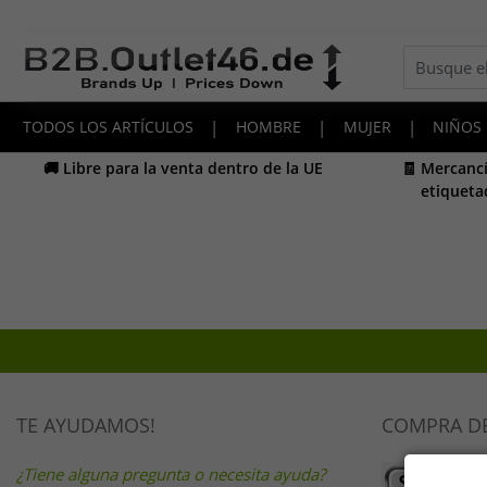
TODOS LOS ARTÍCULOS
|
HOMBRE
|
MUJER
|
NIÑOS
🚚 Libre para la venta dentro de la UE
🧾 Mercancí
etiqueta
TE AYUDAMOS!
COMPRA D
¿Tiene alguna pregunta o necesita ayuda?