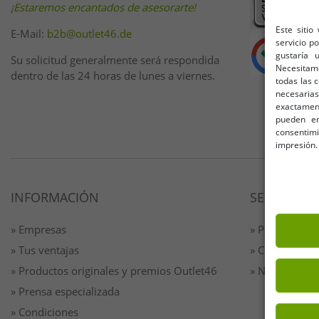
¡Estaremos encantados de asesorarte!
Este sitio
E-Mail:
b2b@outlet46.de
servicio p
gustaría 
Su solicitud generalmente será respondida
Necesitam
dentro de las 24 horas de lunes a viernes.
todas las 
necesarias
exactamente
pueden en
consentim
impresión.
INFORMACIÓN
SERVICIO
» Empresas
» Pago y envi
» Tus ventajas
» Contacto
» Productos originales y premios Outlet46
» Newsletter
» Prensa especializada
» Condiciones