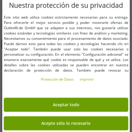
Ofertas hasta un 90% más baratas
Nuestra protección de su privacidad
Libre elección de tamaños y cantidades.
Este sitio web utiliza cookies estrictamente necesarias para su entrega.
Para ofrecerle el mejor servicio posible y poder mostrarle ofertas de
TAMBIÉN PUEDES ENCONTRARNOS EN
Outlet46.de GmbH que se adapten a sus intereses, nos gustaría utilizar
cookies estándar y tecnologías similares con fines de análisis y marketing.
Necesitamos su consentimiento para el procesamiento de datos asociado.
Puede darnos esto para todas las cookies y tecnologías haciendo clic en
"Aceptar todo". También puede usar solo las cookies necesarias o
personalizar su configuración. En el elemento "Configuración adicional" se
enumera exactamente qué cookie es responsable de qué y se utiliza. Los
detalles sobre las cookies utilizadas se pueden encontrar en nuestra
INFORMACIÓN
declaración de protección de datos. También puede revocar su
consentimiento allí en cualquier momento. Los datos de contacto se pueden
» Empresas
Protección de Datos
imprimir
encontrar en la impresión.
» Tus ventajas
» Productos originales y premios Outlet46
Aceptar todo
» Prensa especializada
» Condiciones
» Protección de Datos
Acepte sólo lo necesario
» Imprimir