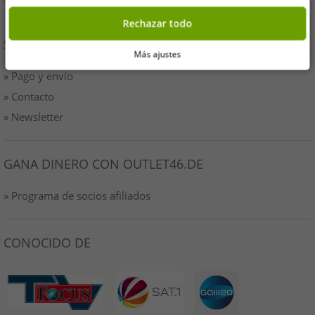
Rechazar todo
SERVICIO
Más ajustes
» Pago y envio
» Contacto
» Newsletter
GANA DINERO CON OUTLET46.DE
» Programa de socios afiliados
CONOCIDO DE