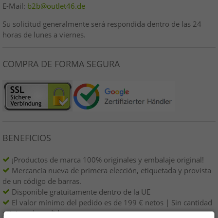
E-Mail:
b2b@outlet46.de
Su solicitud generalmente será respondida dentro de las 24
horas de lunes a viernes.
COMPRA DE FORMA SEGURA
BENEFICIOS
¡Productos de marca 100% originales y embalaje original!
Mercancía nueva de primera elección, etiquetada y provista
de un código de barras.
Disponible gratuitamente dentro de la UE
El valor mínimo del pedido es de 199 € netos | Sin cantidad
mínima de pedido